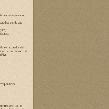
a lista de asignaturas
 estudios donde esté
ginas);
icantes.
ado son eximidos del
ión de sus títulos en el
 (FR).
rrespondiente.
entífico del ILA, se