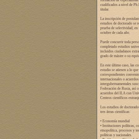
formación de especialistas
cualificados a nivel de Ph
titular.
La inscripción de postulan
estudios de doctorado se r
prueba de selectividad, en
octubre de cada año.
Puede concurrir toda pers
completado estudios univer
incluidos ciudadanos extr
grado de máster o su equiv
En este último caso, las c
estudio se atienen a lo que
correspondientes conveni
internacionales o acuerdos
intergubernamentales suscr
Federación de Rusia, así 
acuerdos del ILA con Uni
Centros científicos extranj
Los estudios de doctorado
tres áreas científicas:
• Economía mundial
• Instituciones políticas, c
etnopolítica, procesos y te
políticas y nacionales.