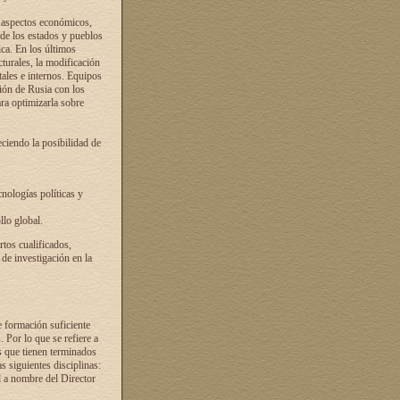
s aspectos económicos,
 de los estados y pueblos
ica. En los últimos
cturales, la modificación
atales e internos. Equipos
ción de Rusia con los
ra optimizarla sobre
ciendo la posibilidad de
cnologías políticas y
llo global.
rtos cualificados,
 de investigación en la
e formación suficiente
. Por lo que se refiere a
s que tienen terminados
as siguientes disciplinas:
d a nombre del Director