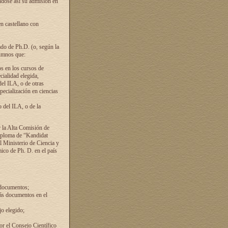
ándose así su admisión en
en castellano con
ado de Ph.D. (o, según la
lumnos que:
s en los cursos de
cialidad elegida,
del ILA, o de otras
pecialización en ciencias
 del ILA, o de la
 la Alta Comisión de
diploma de “Kandidat
el Ministerio de Ciencia y
ico de Ph. D. en el país
 documentos;
ás documentos en el
o elegido;
por el Consejo Científico