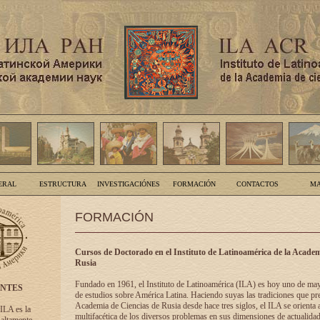
ERAL
ESTRUCTURA
INVESTIGACIÓNES
FORMACIÓN
CONTACTOS
MA
FORMACIÓN
Cursos de Doctorado en el Instituto de Latinoamérica de la Academ
Rusia
Fundado en 1961, el Instituto de Latinoamérica (ILA) es hoy uno de ma
ENTES
de estudios sobre América Latina. Haciendo suyas las tradiciones que pre
Academia de Ciencias de Rusia desde hace tres siglos, el ILA se orienta a
 ILA es la
multifacética de los diversos problemas en sus dimensiones de actualidad