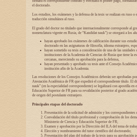
firmará el correspondiente contrato y efectuará el primer pago, formaliz
el doctorado.
Los estudios, los exámenes y la defensa de la tesis se realizan en ruso o 
traducción simultánea al ruso.
El grado del doctor no titulado que internacionalmente corresponde al gr
nomenclatura vigente en Rusia, de “Kandidat nauk”) se otorgará a los a
hayan aprobado los exámenes de calificación durante sus estudio
doctorado en las asignaturas de filosofía, idioma extranjero, espe
hayan sometido su tesis a consideración de una de las unidades 
instituciones de la Academia de Ciencias de Rusia que tiene la es
cercanas, mereciendo su aprobación para la defensa,
hayan presentado y aprobado su tesis ante el Consejo Académico
institución afín de la Academia.
Las resoluciones de los Consejos Académicos deberán ser aprobadas por
Atestación Académica de FR que expedirá el correspondiente título. El 
nauk” (en la especialidad correspondiente) se legalizará con apostilla en 
Educación Superior de FR para su revalidación posterior al grado académ
de origen del postulante extranjero.
Principales etapas del doctorado
Presentación de la solicitud de admisión y los correspondientes
Convalidación del título profesional y comprobación de los dem
Ministerio de Ciencia y Educación Superior de FR;
Examen y aprobación por la Dirección del ILA del tema de trabaj
Elección y nombramiento del tutor científico del doctorando;
Presentación del plan del trabajo de la tesis para su aprobación 