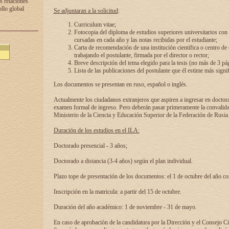
s relaciones
ollo global
Se adjuntaran a la solicitud
:
Curriculum vitae;
Fotocopia del diploma de estudios superiores universitarios con l
cursadas en cada año y las notas recibidas por el estudiante;
Carta de recomendación de una institución científica o centro de
trabajando el postulante, firmada por el director o rector;
Breve descripción del tema elegido para la tesis (no más de 3 pá
Lista de las publicaciones del postulante que él estime más signif
Los documentos se presentan en ruso, español o inglés.
Actualmente los ciudadanos extranjeros que aspiren a ingresar en doctor
examen formal de ingreso. Pero deberán pasar primeramente la convalidac
Ministerio de la Ciencia y Educación Superior de la Federación de Rusia
Duración de los estudios en el ILA:
Doctorado presencial - 3 años;
Doctorado a distancia (3-4 años) según el plan individual.
Plazo tope de presentación de los documentos: el 1 de octubre del año co
Inscripción en la matricula: a partir del 15 de octubre.
Duración del año académico: 1 de noviembre - 31 de mayo.
En caso de aprobación de la candidatura por la Dirección y el Consejo Ci