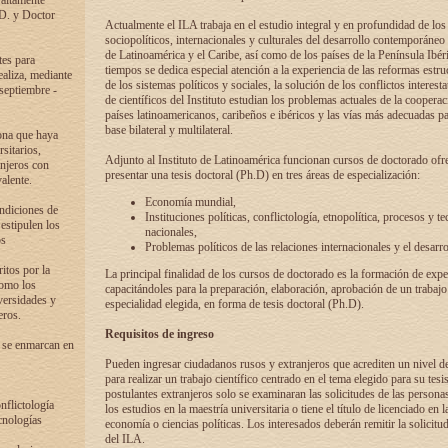
 altamente
.D. y Doctor
Actualmente el ILA trabaja en el estudio integral y en profundidad de lo
sociopolíticos, internacionales y culturales del desarrollo contemporáneo
de Latinoamérica y el Caribe, así como de los países de la Península Ibér
tes para
tiempos se dedica especial atención a la experiencia de las reformas estru
ealiza, mediante
de los sistemas políticos y sociales, la solución de los conflictos interest
 septiembre -
de científicos del Instituto estudian los problemas actuales de la coopera
países latinoamericanos, caribeños e ibéricos y las vías más adecuadas pa
base bilateral y multilateral.
ona que haya
sitarios,
Adjunto al Instituto de Latinoamérica funcionan cursos de doctorado ofre
anjeros con
presentar una tesis doctoral (Ph.D) en tres áreas de especialización:
alente.
Economía mundial,
ondiciones de
Instituciones políticas, conflictología, etnopolítica, procesos y te
 estipulen los
nacionales,
os
Problemas políticos de las relaciones internacionales y el desarro
itos por la
La principal finalidad de los cursos de doctorado es la formación de expe
como los
capacitándoles para la preparación, elaboración, aprobación de un trabajo
versidades y
especialidad elegida, en forma de tesis doctoral (Ph.D).
eros.
Requisitos de ingreso
 se enmarcan en
Pueden ingresar ciudadanos rusos y extranjeros que acrediten un nivel d
para realizar un trabajo científico centrado en el tema elegido para su tesis
postulantes extranjeros solo se examinaran las solicitudes de las persona
onflictología
los estudios en la maestría universitaria o tiene el título de licenciado en l
cnologías
economía o ciencias políticas. Los interesados deberán remitir la solicitu
del ILA.