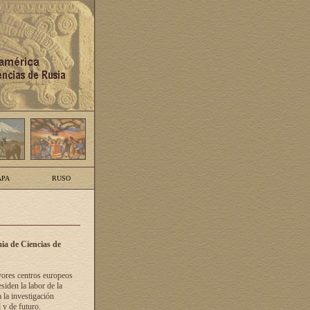
PA
RUSO
ia de Ciencias de
yores centros europeos
siden la labor de la
 la investigación
 y de futuro.