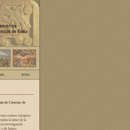
PA
RUSO
ia de Ciencias de
yores centros europeos
siden la labor de la
 la investigación
 y de futuro.