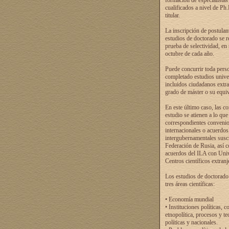
formación de especialistas
cualificados a nivel de Ph
titular.
La inscripción de postulan
estudios de doctorado se r
prueba de selectividad, en
octubre de cada año.
Puede concurrir toda pers
completado estudios univer
incluidos ciudadanos extr
grado de máster o su equiv
En este último caso, las c
estudio se atienen a lo que
correspondientes conveni
internacionales o acuerdos
intergubernamentales suscr
Federación de Rusia, así 
acuerdos del ILA con Uni
Centros científicos extranj
Los estudios de doctorado
tres áreas científicas:
• Economía mundial
• Instituciones políticas, c
etnopolítica, procesos y te
políticas y nacionales.