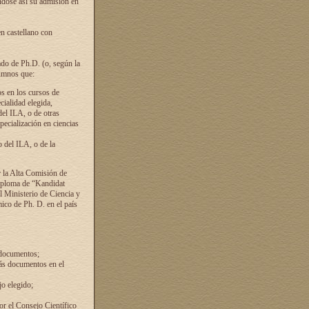
ándose así su admisión en
en castellano con
ado de Ph.D. (o, según la
lumnos que:
s en los cursos de
cialidad elegida,
del ILA, o de otras
pecialización en ciencias
 del ILA, o de la
 la Alta Comisión de
diploma de “Kandidat
el Ministerio de Ciencia y
ico de Ph. D. en el país
 documentos;
ás documentos en el
o elegido;
por el Consejo Científico