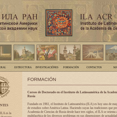
ERAL
ESTRUCTURA
INVESTIGACIÓNES
FORMACIÓN
CONTACTOS
MA
FORMACIÓN
Cursos de Doctorado en el Instituto de Latinoamérica de la Academ
Rusia
Fundado en 1961, el Instituto de Latinoamérica (ILA) es hoy uno de ma
ENTES
de estudios sobre América Latina. Haciendo suyas las tradiciones que pre
Academia de Ciencias de Rusia desde hace tres siglos, el ILA se orienta a
 ILA es la
multifacética de los diversos problemas en sus dimensiones de actualidad