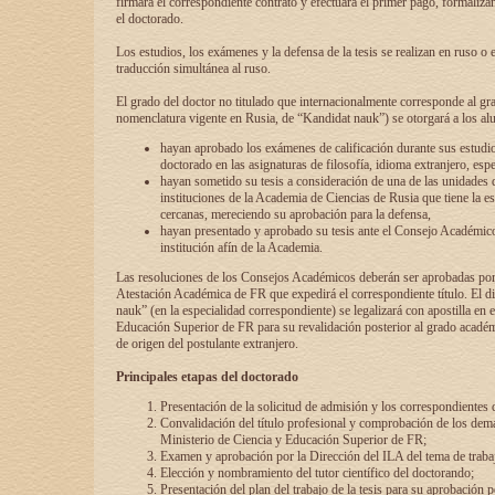
firmará el correspondiente contrato y efectuará el primer pago, formaliz
el doctorado.
Los estudios, los exámenes y la defensa de la tesis se realizan en ruso o 
traducción simultánea al ruso.
El grado del doctor no titulado que internacionalmente corresponde al gr
nomenclatura vigente en Rusia, de “Kandidat nauk”) se otorgará a los a
hayan aprobado los exámenes de calificación durante sus estudio
doctorado en las asignaturas de filosofía, idioma extranjero, espe
hayan sometido su tesis a consideración de una de las unidades 
instituciones de la Academia de Ciencias de Rusia que tiene la es
cercanas, mereciendo su aprobación para la defensa,
hayan presentado y aprobado su tesis ante el Consejo Académico
institución afín de la Academia.
Las resoluciones de los Consejos Académicos deberán ser aprobadas por
Atestación Académica de FR que expedirá el correspondiente título. El 
nauk” (en la especialidad correspondiente) se legalizará con apostilla en 
Educación Superior de FR para su revalidación posterior al grado académ
de origen del postulante extranjero.
Principales etapas del doctorado
Presentación de la solicitud de admisión y los correspondientes
Convalidación del título profesional y comprobación de los dem
Ministerio de Ciencia y Educación Superior de FR;
Examen y aprobación por la Dirección del ILA del tema de trabaj
Elección y nombramiento del tutor científico del doctorando;
Presentación del plan del trabajo de la tesis para su aprobación 