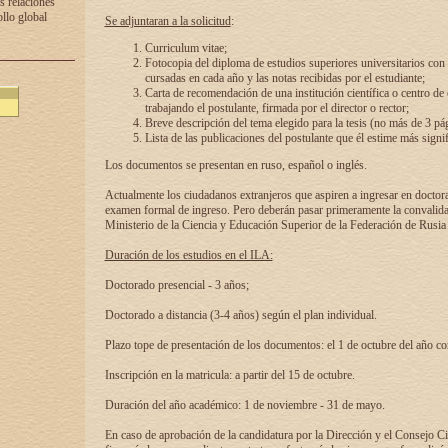
s relaciones
ollo global
Se adjuntaran a la solicitud
:
Curriculum vitae;
Fotocopia del diploma de estudios superiores universitarios con l
cursadas en cada año y las notas recibidas por el estudiante;
Carta de recomendación de una institución científica o centro de
trabajando el postulante, firmada por el director o rector;
Breve descripción del tema elegido para la tesis (no más de 3 pá
Lista de las publicaciones del postulante que él estime más signif
Los documentos se presentan en ruso, español o inglés.
Actualmente los ciudadanos extranjeros que aspiren a ingresar en doctor
examen formal de ingreso. Pero deberán pasar primeramente la convalidac
Ministerio de la Ciencia y Educación Superior de la Federación de Rusia
Duración de los estudios en el ILA:
Doctorado presencial - 3 años;
Doctorado a distancia (3-4 años) según el plan individual.
Plazo tope de presentación de los documentos: el 1 de octubre del año co
Inscripción en la matricula: a partir del 15 de octubre.
Duración del año académico: 1 de noviembre - 31 de mayo.
En caso de aprobación de la candidatura por la Dirección y el Consejo Ci