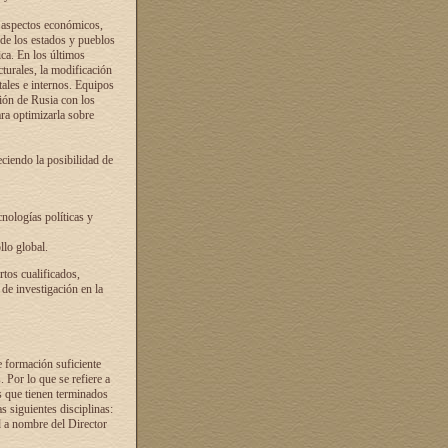
s aspectos económicos,
 de los estados y pueblos
ica. En los últimos
cturales, la modificación
atales e internos. Equipos
ción de Rusia con los
ra optimizarla sobre
ciendo la posibilidad de
cnologías políticas y
llo global.
rtos cualificados,
 de investigación en la
e formación suficiente
. Por lo que se refiere a
s que tienen terminados
as siguientes disciplinas:
d a nombre del Director