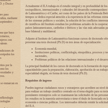
 altamente
.D. y Doctor
Actualmente el ILA trabaja en el estudio integral y en profundidad de lo
sociopolíticos, internacionales y culturales del desarrollo contemporáneo
de Latinoamérica y el Caribe, así como de los países de la Península Ibér
tes para
tiempos se dedica especial atención a la experiencia de las reformas estru
ealiza, mediante
de los sistemas políticos y sociales, la solución de los conflictos interest
 septiembre -
de científicos del Instituto estudian los problemas actuales de la coopera
países latinoamericanos, caribeños e ibéricos y las vías más adecuadas pa
base bilateral y multilateral.
ona que haya
sitarios,
Adjunto al Instituto de Latinoamérica funcionan cursos de doctorado ofre
anjeros con
presentar una tesis doctoral (Ph.D) en tres áreas de especialización:
alente.
Economía mundial,
ondiciones de
Instituciones políticas, conflictología, etnopolítica, procesos y te
 estipulen los
nacionales,
os
Problemas políticos de las relaciones internacionales y el desarro
itos por la
La principal finalidad de los cursos de doctorado es la formación de expe
como los
capacitándoles para la preparación, elaboración, aprobación de un trabajo
versidades y
especialidad elegida, en forma de tesis doctoral (Ph.D).
eros.
Requisitos de ingreso
 se enmarcan en
Pueden ingresar ciudadanos rusos y extranjeros que acrediten un nivel d
para realizar un trabajo científico centrado en el tema elegido para su tesis
postulantes extranjeros solo se examinaran las solicitudes de las persona
onflictología
los estudios en la maestría universitaria o tiene el título de licenciado en l
cnologías
economía o ciencias políticas. Los interesados deberán remitir la solicitu
del ILA.