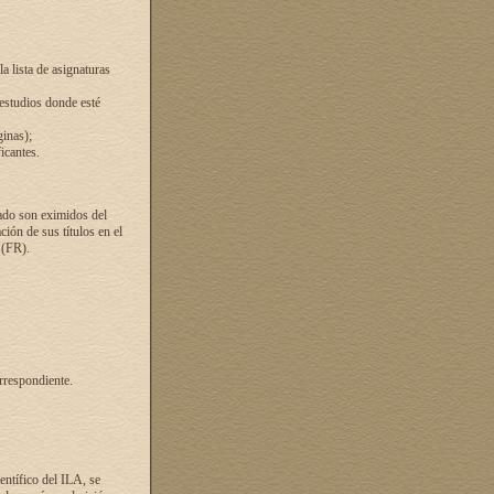
a lista de asignaturas
 estudios donde esté
ginas);
icantes.
ado son eximidos del
ión de sus títulos en el
 (FR).
rrespondiente.
entífico del ILA, se