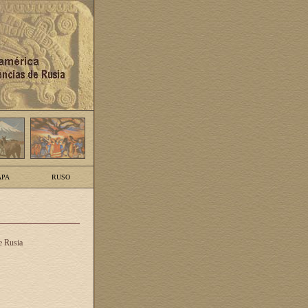
PA
RUSO
e Rusia