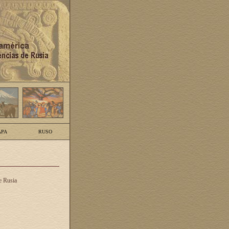
PA
RUSO
e Rusia