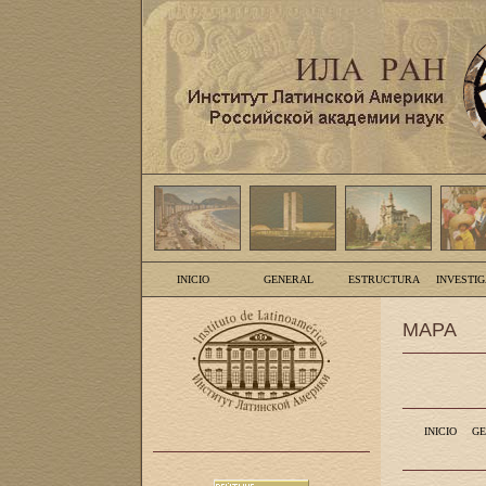
INICIO
GENERAL
ESTRUCTURA
INVESTI
MAPA
INICIO
GE