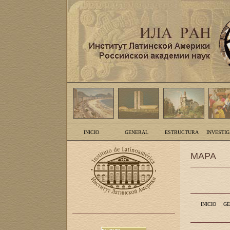
INICIO
GENERAL
ESTRUCTURA
INVESTI
MAPA
INICIO
GE