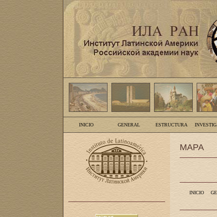
INICIO
GENERAL
ESTRUCTURA
INVESTI
MAPA
INICIO
GE