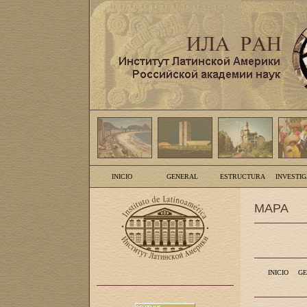
INICIO
GENERAL
ESTRUCTURA
INVESTI
MAPA
INICIO
GE