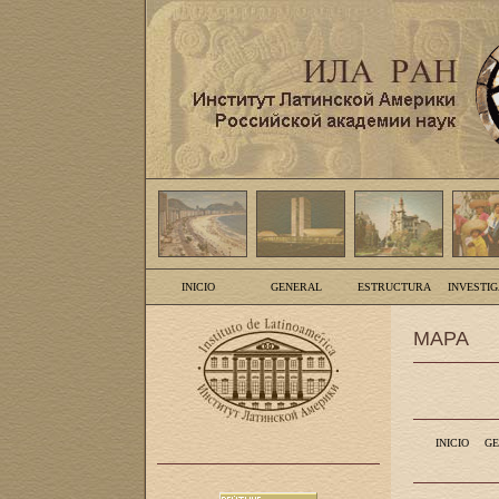
INICIO
GENERAL
ESTRUCTURA
INVESTI
MAPA
INICIO
GE