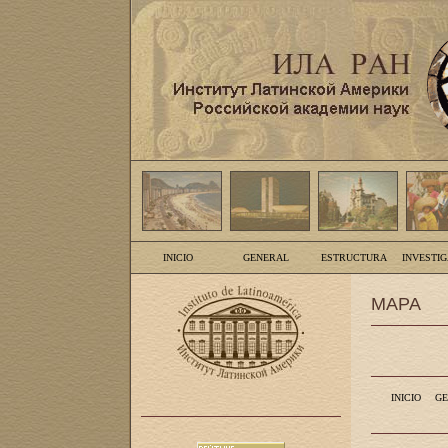
INICIO
GENERAL
ESTRUCTURA
INVESTI
MAPA
INICIO
GE