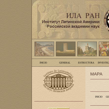
INICIO
GENERAL
ESTRUCTURA
INVESTI
MAPA
INICIO
GE