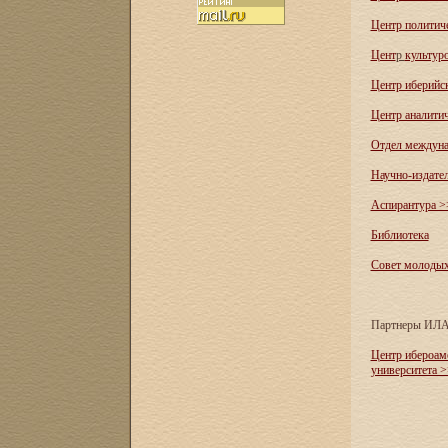
Центр политич
Цент
р
культур
Центр иберийс
Центр аналити
Отдел междуна
Научно-издате
Аспирантура >
Библиотека
Совет молоды
Партнеры ИЛ
Центр ибероам
университета 