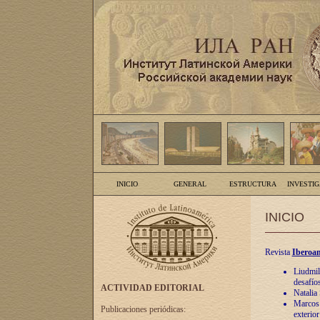
INICIO
GENERAL
ESTRUCTURA
INVESTI
INICIO
Revista
Iberoam
Liudmil
desafíos
ACTIVIDAD EDITORIAL
Natalia
Marcos A
Publicaciones periódicas:
exterio