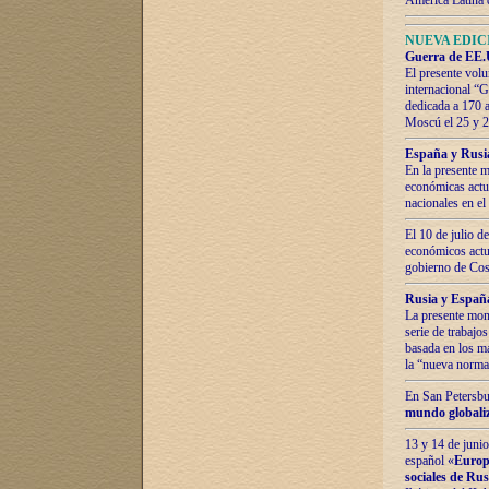
América Latina 
NUEVA EDICI
Guerra de EE.U
El presente volu
internacional “
dedicada a 170 
Moscú el 25 y 
España y Rusia:
En la presente m
económicas actua
nacionales en el
El 10 de julio d
económicos actua
gobierno de Cost
Rusia y España
La presente mono
serie de trabajo
basada en los ma
la “nueva norma
En San Petersbur
mundo globaliza
13 y 14 de junio
español «
Europa
sociales de Ru