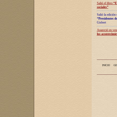
Salió el libro
“
E
sociales
”
Salió la edición
“Presidentes de
Gisbert
Apareció en vent
los acontecimie
INICIO
GE