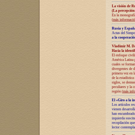
La visión de R
(La percepción
En la monografía
(
más informaci
Rusia y España
Actas del Simpo
a la cooperació
Vladímir M. D
Hacia la identi
El enfoque civil
América Latina pa
cuales se formar
divergentes de d
primera vez en l
de la estadística
siglos, se demue
peculiares y la 
región (
más inf
El «Giro a la 
Los artículos re
vienen desarroll
han encumbrado e
izquierda suscita
recopilación que
lector contempla