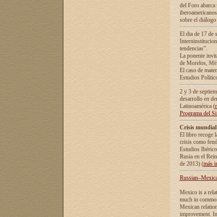
del Foro abarca 
iberoamericanos 
sobre el diálogo 
El dia de 17 de 
Interninstitucio
tendencias”.
La ponente inv
de Morelos, Méx
El caso de mate
Estudios Polític
2 y 3 de septie
desarrollo en de
Latinoamérica (
Programa del S
Crisis mundial
El libro recoge 
crisis como fen
Estudios Ibérico
Rusia en el Rei
de 2013) (
más i
Russian–Mexican
Mexico is a rela
much in common i
Mexican relation
improvement. In 