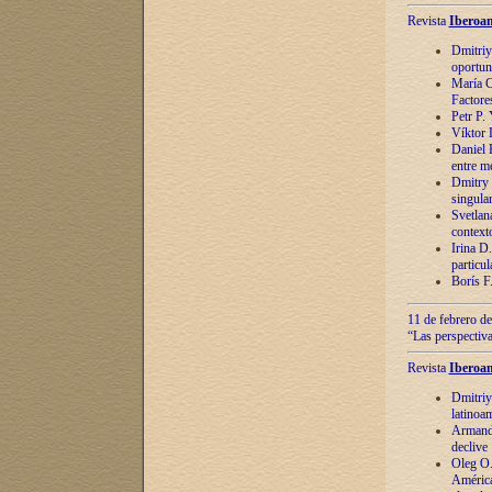
Revista
Iberoam
Dmitriy
oportun
María C
Factore
Petr P.
Víktor 
Daniel 
entre m
Dmitry 
singula
Svetlan
context
Irina D
particul
Borís F
11 de febrero de
“Las perspectiva
Revista
Iberoam
Dmitriy
latinoa
Armando
declive
Oleg O.
América