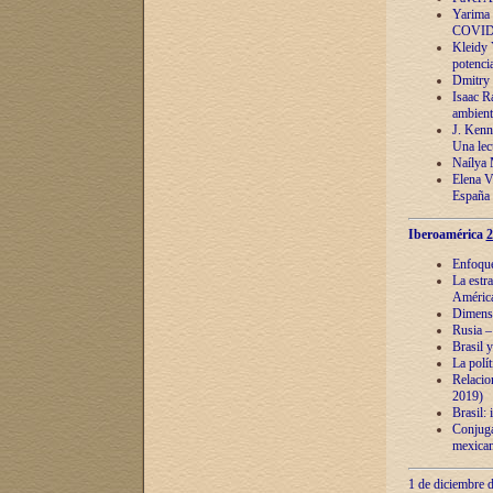
Yarima 
COVID
Kleidy 
potenci
Dmitry 
Isaac Ra
ambient
J. Kenn
Una lect
Naílya 
Elena 
España
Iberoamérica
2
Enfoques
La estr
América
Dimensi
Rusia – 
Brasil y
La polí
Relacion
2019)
Brasil: 
Conjugac
mexican
1 de diciembre d