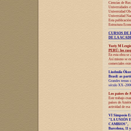
Ciencias de Rus
Universidades e
Universidad Obe
Universidad Na
Esta publicación
Estructura Econ
CURSOS DE 
DE LA ACAD
Yuriy M Lezgi
PERÚ: los rasg
En esta obra se 
Así mismo se est
comerciales exte
Liudmila Ókun
Brasil: as part
Grandes temas da
século XX–2006
Los países de 
Este trabajo exa
países de Améric
actividad de esa
VI Simposio E
"LA UNIÓN 
CAMBIOS"
,
Barcelona, 11 y