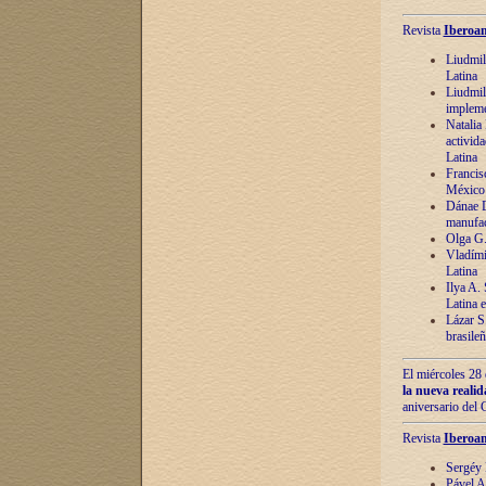
Revista
Iberoam
Liudmil
Latina
Liudmil
impleme
Natalia
activida
Latina
Francis
México 
Dánae D
manufac
Olga G.
Vladími
Latina
Ilya A.
Latina 
Lázar S.
brasile
El miércoles 28 
la nueva reali
aniversario del
Revista
Iberoam
Sergéy 
Pável A