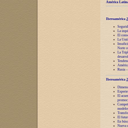
América Latina
Iberoamérica
2
Segurid
La izqu
El cons
La Unió
Insufic
Norte c
La Tripl
desarro
Tendenci
América
Rusia –
Iberoamérica
2
Dimensió
Experie
El acue
promoci
Competi
modelos
Transfo
El futu
En búsq
Nueva e