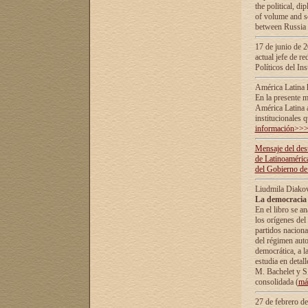
the political, d
of volume and sc
between Russia 
17 de junio de 2
actual jefe de r
Políticos del In
América Latina 
En la presente m
América Latina 
institucionales 
información>>
Mensaje del dest
de Latinoaméric
del Gobierno de
Liudmila Diako
La democracia 
En el libro se a
los orígenes del 
partidos naciona
del régimen auto
democrática, а l
estudia en detall
М. Bachelet у S.
consolidada (
má
27 de febrero d