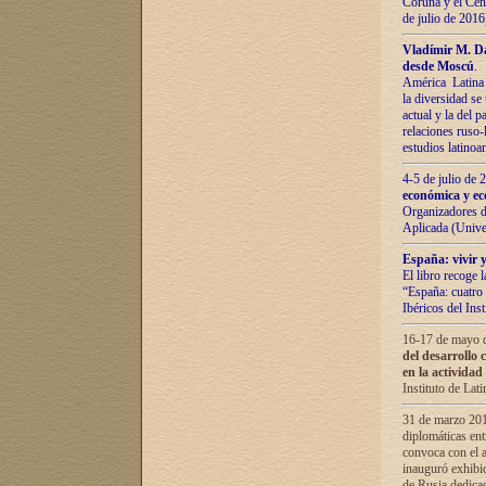
Coruña y el Cent
de julio de 201
Vladímir М. Da
desde Moscú
.
América Latina 
la diversidad se 
actual у lа del p
relaciones ruso-
estudios latino
4-5 de julio de
económica y ec
Organizadores d
Aplicada (Univ
España: vivir y
El libro recoge 
“España: cuatro 
Ibéricos del In
16-17 de mayo d
del desarrollo 
en la actividad
Instituto de La
31 de marzo 2016
diplomáticas en
convoca con el a
inauguró exhibi
de Rusia dedica