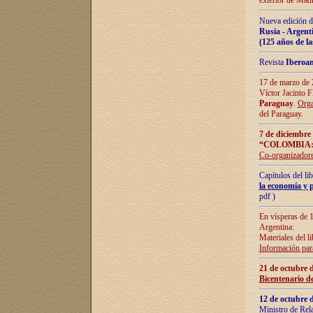
exterior de Madr
Nueva edición d
Rusia - Argent
(125 años de la
Revista
Iberoa
17 de marzo de 2
Víctor Jacinto 
Paraguay
.
Orga
del Paraguay.
7 de diciembre
“COLOMBIA:
Co-organizador
Capítulos del l
la economía y p
pdf )
En vísperas de 1
Argentina:
Materiales del li
Información para
21 de octubre 
Bicentenario d
12 de octubre 
Ministro de Rel