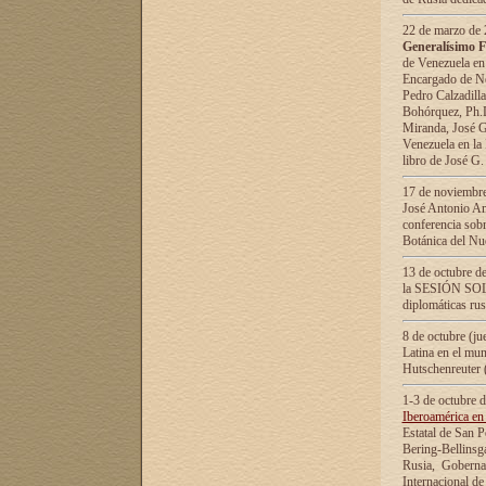
22 de marzo de 2
Generalísimo F
de Venezuela en
Encargado de Neg
Pedro Calzadilla
Bohórquez, Ph.D.
Miranda, José G
Venezuela en la 
libro de José G
17 de noviembre
José Antonio Am
conferencia sobr
Botánica del Nu
13 de octubre de
la SESIÓN SOLEM
diplomáticas rus
8 de octubre (j
Latina en el mun
Hutschenreuter 
1-3 de octubre 
Iberoamérica en 
Estatal de San P
Bering-Bellinsg
Rusia, Gobernac
Internacional de