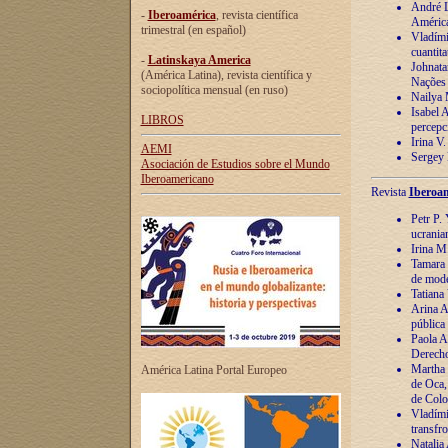
André Lu
-
Iberoamérica
, revista científica
América
trimestral (en español)
Vladímir
cuantita
-
Latinskaya America
Johnata
(América Latina), revista científica y
Nações
sociopolítica mensual (en ruso)
Nailya 
Isabel 
LIBROS
percepc
Irina V
AEMI
Sergey 
Asociación de Estudios sobre el Mundo
Iberoamericano
Revista
Iberoam
Petr P. 
ucrania
Irina M
Tamara 
de mode
Tatiana
Arina A
pública
Paola A
Derecho
Martha 
América Latina Portal Europeo
de Oca,
de Colo
Vladími
transfro
Natalia