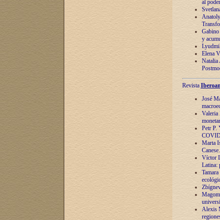
al pode
Svetlan
Anatoly
Transfo
Gabino 
y acumu
Lyudmil
Elena V.
Natalia
Postmod
Revista
Iberoam
José Ma
macroec
Valeria
monetari
Petr P.
COVID
Marta Is
Canese. 
Víctor 
Latina:
Tamara 
ecológi
Zbígnev
Magomed
univers
Alexis 
regiones