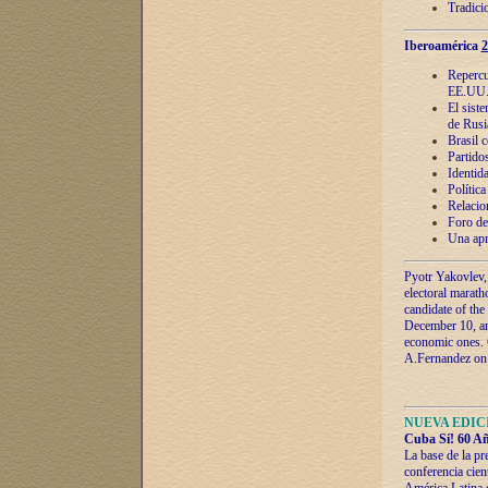
Tradici
Iberoamérica
2
Repercu
EE.UU
El sist
de Rusi
Brasil 
Partidos
Identida
Polític
Relacio
Foro de
Una apr
Pyotr Yakovlev,
electoral marath
candidate of the
December 10, and
economic ones. C
A.Fernandez on t
NUEVA EDICI
Cuba Sí! 60 Añ
La base de la pr
conferencia cien