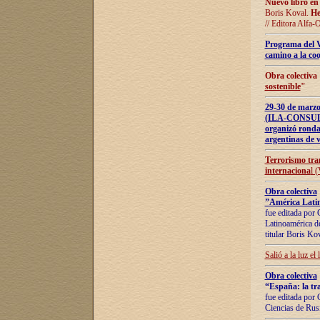
Nuevo libro en
Boris Koval.
He
// Editora Alfa-
Programa del 
camino a la coo
Obra colectiva
sostenible
"
29-30 de ma
(ILA-CONSULT
organizó ronda
argentinas de v
Terrorismo tra
internaciona
l 
Obra colectiva
”América Latin
fue editada por 
Latinoamérica de
titular Boris Ko
Salió a la luz el
Obra colectiva
“España: la tra
fue editada por 
Ciencias de Rus