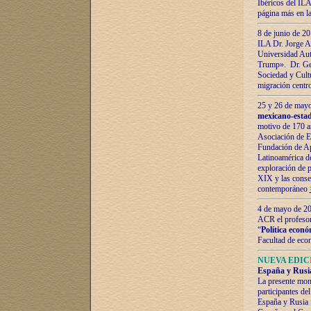
Ibéricos del ILA
página más en la
8 de junio de 20
ILA Dr. Jorge Al
Universidad Aut
Trump». Dr. Ger
Sociedad y Cultu
migración centr
25 y 26 de mayo 
mexicano-estad
motivo de 170 a
Asociación de E
Fundación de Ap
Latinoamérica d
exploración de p
XIX y las consec
contemporáneo
4 de mayo de 201
ACR el profeso
“
Política econó
Facultad de eco
NUEVA EDICI
España y Rusia 
La presente mono
participantes d
España y Rusia f