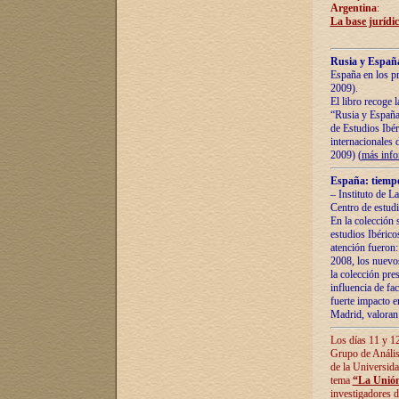
Argentina
:
La base jurídic
Rusia y España
España en los pr
2009).
El libro recoge 
“Rusia y España 
de Estudios Ibér
internacionales 
2009) (
más inf
España: tiempo
– Instituto de L
Centro de estud
En la colección 
estudios Ibérico
atención fueron:
2008, los nuevos
la colección pre
influencia de fac
fuerte impacto en
Madrid, valoran 
Los días 11 y 12
Grupo de Anális
de la Universida
tema
“La Unión
investigadores d