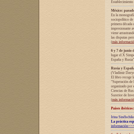
Establecimiento
México: parado
En la monografía
sociopolítico de
primera década d
impresionante a
viene arrastrand
las disputas pe
(
más informaci
6 y 7 de junio 
lugar el X Simp
España y Rusia"
Rusia y España 
(Vladímir Davyd
El libro recoge 
“Superación de l
organizado por e
Ciencias de Rus
Surerior de Inve
(
más informaci
Países ibéricos
Irina Sinélschik
La práctica esp
información>>