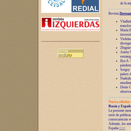
de la m
Revista
Iberoam
Vladímir
transfo
María E
inversi
Violett
diverge
Zbignie
Antón S
estrateg
Ilya A.
pandem
Sergey 
países 
Nadezhd
muslími
Denis G
observac
Nueva edición 
Rusia y España
La presente mono
serie de publica
consecuencias e
Además, los auto
España
>>>