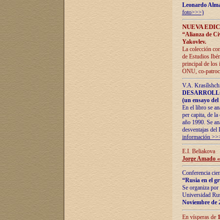
Leonardo Alm
foto>>>)
NUEVA EDIC
“Alianza de Civi
Yakovlev.
La colección con
de Estudios Ibér
principal de los
ONU, co-patroci
V.A. Krasílshch
DESARROLLO
(un ensayo del 
En el libro se a
per capita, de l
año 1990. Se ana
desventajas del 
información >>
E.I. Beliakova
Jorge Amado «r
Conferencia cien
“Rusia en el g
Se organiza por 
Universidad Rus
Noviembre de 
En vísperas de
1