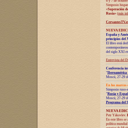
6 y 7 de octubre
Simposio hispan
«
Superación de 
Rusia
» (
más in
CervantesTV.e
NUEVA EDICI
España y Améric
principios del 
El libro está de
contemporáneos -
del siglo XXI ex
Entrevista del 
Conferencia in
“
Iberoamérica 
Moscú, 27-29 de
En los marcos 
Simposio ruso-
"
Rusia y Españ
Moscú, 27-29 de
Programa del 
NUEVA EDIC
Petr Yákovlev.
En este libro se
política mundial