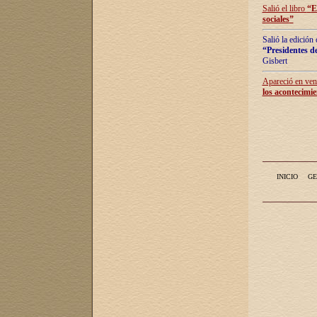
Salió el libro
“
E
sociales
”
Salió la edición
“Presidentes de
Gisbert
Apareció en vent
los acontecimie
INICIO
GE