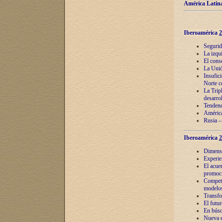
América Latina
Iberoamérica
2
Segurid
La izqu
El cons
La Unió
Insufic
Norte c
La Tripl
desarro
Tendenci
América
Rusia –
Iberoamérica
2
Dimensió
Experie
El acue
promoci
Competi
modelos
Transfo
El futu
En búsq
Nueva e