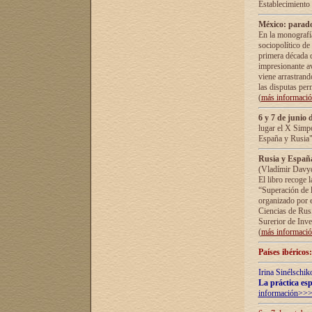
Establecimiento
México: parado
En la monografía
sociopolítico de
primera década d
impresionante a
viene arrastrand
las disputas pe
(
más informaci
6 y 7 de junio 
lugar el X Simp
España y Rusia"
Rusia y España 
(Vladímir Davyd
El libro recoge 
“Superación de l
organizado por e
Ciencias de Rus
Surerior de Inve
(
más informaci
Países ibéricos
Irina Sinélschik
La práctica esp
información>>