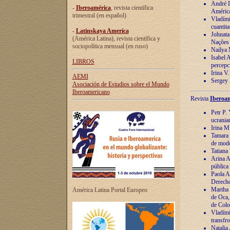
André Lu
-
Iberoamérica
, revista científica
América
trimestral (en español)
Vladímir
cuantita
-
Latinskaya America
Johnata
(América Latina), revista científica y
Nações
sociopolítica mensual (en ruso)
Nailya 
Isabel 
LIBROS
percepc
Irina V
AEMI
Sergey 
Asociación de Estudios sobre el Mundo
Iberoamericano
Revista
Iberoam
Petr P. 
ucrania
Irina M
Tamara 
de mode
Tatiana
Arina A
pública
Paola A
Derecho
Martha 
América Latina Portal Europeo
de Oca,
de Colo
Vladími
transfro
Natalia