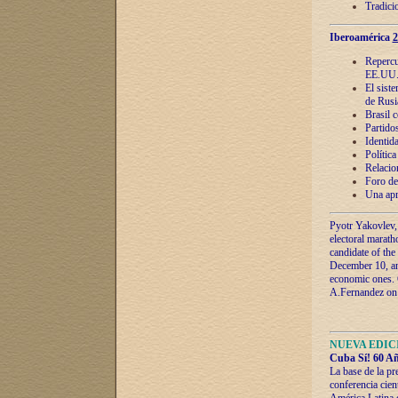
Tradici
Iberoamérica
2
Repercu
EE.UU
El sist
de Rusi
Brasil 
Partidos
Identida
Polític
Relacio
Foro de
Una apr
Pyotr Yakovlev,
electoral marath
candidate of the
December 10, and
economic ones. C
A.Fernandez on t
NUEVA EDICI
Cuba Sí! 60 Añ
La base de la pr
conferencia cien