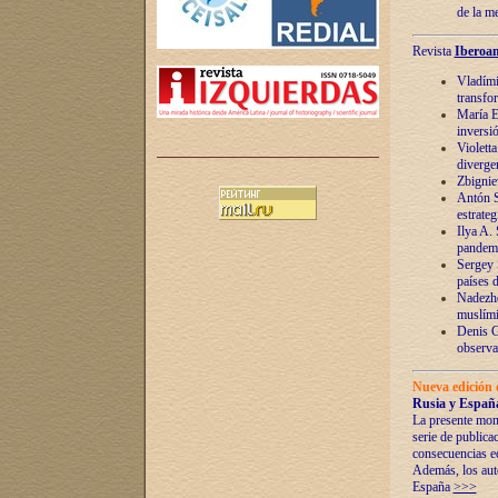
de la m
Revista
Iberoam
Vladímir
transfo
María E
inversi
Violett
diverge
Zbignie
Antón S
estrateg
Ilya A.
pandem
Sergey 
países 
Nadezhd
muslími
Denis G
observac
Nueva edición 
Rusia y España
La presente mono
serie de publica
consecuencias e
Además, los auto
España
>>>