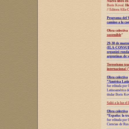
Nuevo libro en
Boris Koval.
He
// Editora Alfa-
Programa del 
camino a la coo
Obra colectiva
sostenible
"
29-30 de ma
(ILA-CONSULT
organizó ronda
argentinas de v
Terrorismo tra
internaciona
l 
Obra colectiva
”América Latin
fue editada por 
Latinoamérica de
titular Boris Ko
Salió a la luz el
Obra colectiva
“España: la tra
fue editada por 
Ciencias de Rus