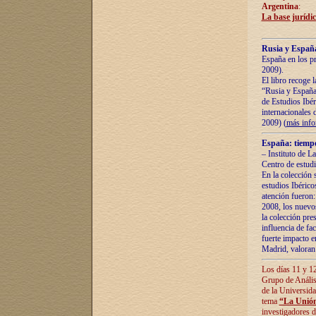
Argentina
:
La base jurídic
Rusia y España
España en los pr
2009).
El libro recoge 
“Rusia y España 
de Estudios Ibér
internacionales 
2009) (
más inf
España: tiempo
– Instituto de L
Centro de estud
En la colección 
estudios Ibérico
atención fueron:
2008, los nuevos
la colección pre
influencia de fac
fuerte impacto en
Madrid, valoran 
Los días 11 y 12
Grupo de Anális
de la Universida
tema
“La Unión
investigadores d