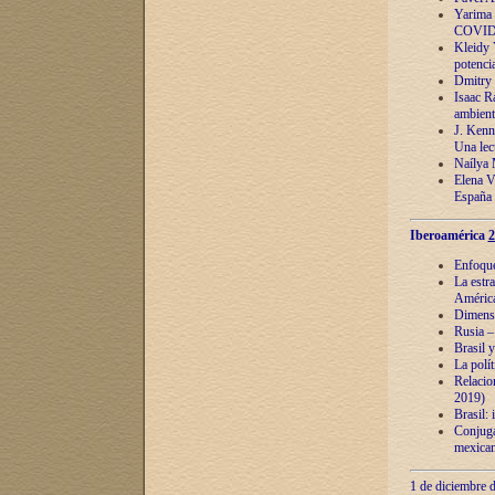
Yarima 
COVID
Kleidy 
potenci
Dmitry 
Isaac Ra
ambient
J. Kenn
Una lect
Naílya 
Elena 
España
Iberoamérica
2
Enfoques
La estr
América
Dimensi
Rusia – 
Brasil y
La polí
Relacion
2019)
Brasil: 
Conjugac
mexican
1 de diciembre d