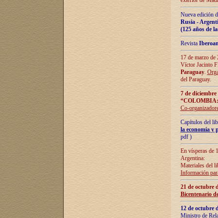
exterior de Madr
Nueva edición d
Rusia - Argent
(125 años de la
Revista
Iberoa
17 de marzo de 2
Víctor Jacinto 
Paraguay
.
Orga
del Paraguay.
7 de diciembre
“COLOMBIA:
Co-organizador
Capítulos del l
la economía y p
pdf )
En vísperas de 1
Argentina:
Materiales del li
Información para
21 de octubre 
Bicentenario d
12 de octubre 
Ministro de Rel