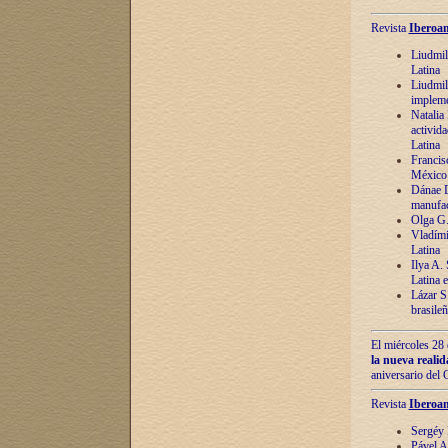
Revista
Iberoam
Liudmil
Latina
Liudmil
impleme
Natalia
activida
Latina
Francis
México 
Dánae D
manufac
Olga G.
Vladími
Latina
Ilya A.
Latina 
Lázar S.
brasile
El miércoles 28 
la nueva reali
aniversario del
Revista
Iberoam
Sergéy 
Pável A