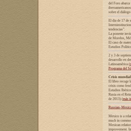
del Foro abarca 
iberoamericanos 
sobre el diálogo 
El dia de 17 de 
Interninstitucio
tendencias”.
La ponente inv
de Morelos, Méx
El caso de mate
Estudios Polític
2 y 3 de septie
desarrollo en de
Latinoamérica (
Programa del S
Crisis mundial
El libro recoge 
crisis como fen
Estudios Ibérico
Rusia en el Rei
de 2013) (
más i
Russian–Mexican
Mexico is a rela
much in common i
Mexican relation
improvement. In 