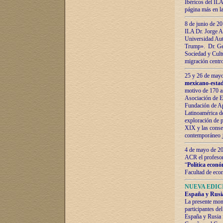
Ibéricos del ILA
página más en la
8 de junio de 20
ILA Dr. Jorge Al
Universidad Aut
Trump». Dr. Ger
Sociedad y Cultu
migración centr
25 y 26 de mayo 
mexicano-estad
motivo de 170 a
Asociación de E
Fundación de Ap
Latinoamérica d
exploración de p
XIX y las consec
contemporáneo
4 de mayo de 201
ACR el profeso
“
Política econó
Facultad de eco
NUEVA EDICI
España y Rusia 
La presente mono
participantes d
España y Rusia f