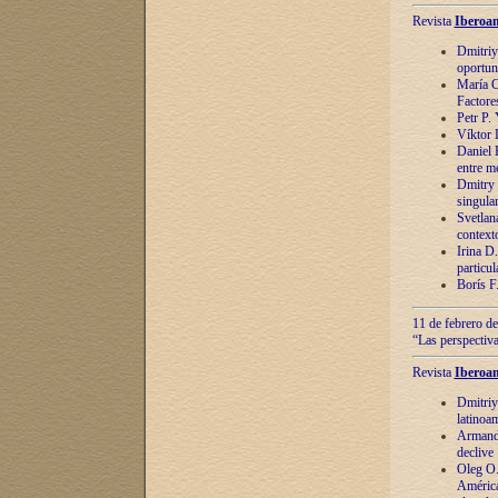
Revista
Iberoam
Dmitriy
oportun
María C
Factore
Petr P.
Víktor 
Daniel 
entre m
Dmitry 
singula
Svetlan
context
Irina D
particul
Borís F
11 de febrero de
“Las perspectiva
Revista
Iberoam
Dmitriy
latinoa
Armando
declive
Oleg O.
América