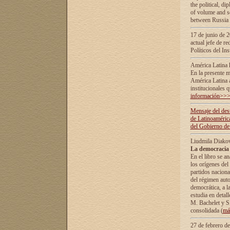
the political, d
of volume and sc
between Russia 
17 de junio de 2
actual jefe de r
Políticos del In
América Latina 
En la presente m
América Latina 
institucionales 
información>>
Mensaje del dest
de Latinoaméric
del Gobierno de
Liudmila Diako
La democracia 
En el libro se a
los orígenes del 
partidos naciona
del régimen auto
democrática, а l
estudia en detall
М. Bachelet у S.
consolidada (
má
27 de febrero d