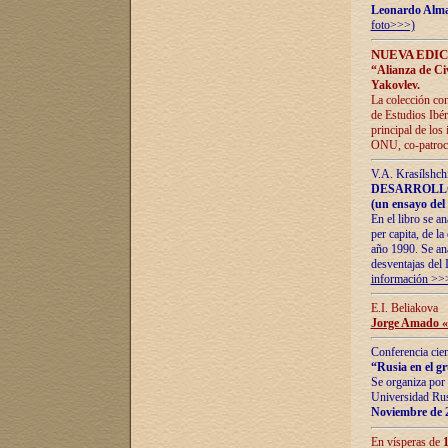
Leonardo Alm
foto>>>)
NUEVA EDIC
“Alianza de Civi
Yakovlev.
La colección con
de Estudios Ibér
principal de los
ONU, co-patroci
V.A. Krasílshch
DESARROLLO
(un ensayo del 
En el libro se a
per capita, de l
año 1990. Se ana
desventajas del 
información >>
E.I. Beliakova
Jorge Amado «r
Conferencia cien
“Rusia en el g
Se organiza por 
Universidad Rus
Noviembre de 
En vísperas de
1