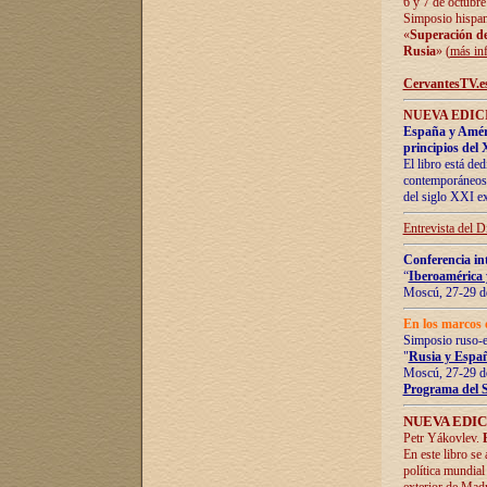
6 y 7 de octubre
Simposio hispan
«
Superación de 
Rusia
» (
más in
CervantesTV.e
NUEVA EDICI
España y Améric
principios del 
El libro está de
contemporáneos -
del siglo XXI ex
Entrevista del 
Conferencia in
“
Iberoamérica 
Moscú, 27-29 de
En los marcos 
Simposio ruso-
"
Rusia y Españ
Moscú, 27-29 de
Programa del 
NUEVA EDIC
Petr Yákovlev.
En este libro se
política mundial