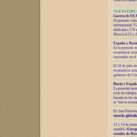
América Latina 
NUEVA EDICI
Guerra de EE.U
El presente volu
internacional “
dedicada a 170 
Moscú el 25 y 
España y Rusia:
En la presente m
económicas actua
nacionales en el
El 10 de julio d
económicos actua
gobierno de Cost
Rusia y España
La presente mono
serie de trabajo
basada en los ma
la “nueva norma
En San Petersbur
mundo globaliza
13 y 14 de junio
español «
Europa
sociales de Ru