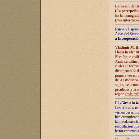
La visión de R
(La percepción
En la monografía
(
más informaci
Rusia y España
Actas del Simpo
a la cooperació
Vladímir M. D
Hacia la identi
El enfoque civil
América Latina pa
cuales se formar
divergentes de d
primera vez en l
de la estadística
siglos, se demue
peculiares y la 
región (
más inf
El «Giro a la 
Los artículos re
vienen desarroll
han encumbrado e
izquierda suscita
recopilación que
lector contempla