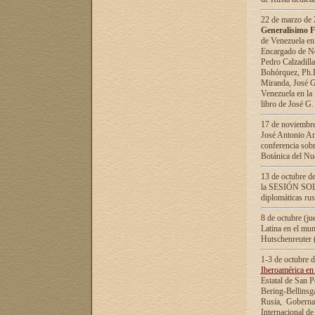
22 de marzo de 2
Generalísimo F
de Venezuela en
Encargado de Neg
Pedro Calzadilla
Bohórquez, Ph.D.
Miranda, José G
Venezuela en la 
libro de José G
17 de noviembre
José Antonio Am
conferencia sobr
Botánica del Nu
13 de octubre de
la SESIÓN SOLEM
diplomáticas rus
8 de octubre (j
Latina en el mun
Hutschenreuter 
1-3 de octubre 
Iberoamérica en 
Estatal de San P
Bering-Bellinsg
Rusia, Gobernac
Internacional de