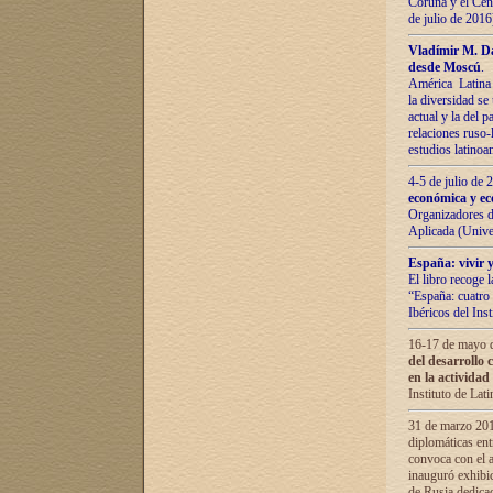
Coruña y el Cent
de julio de 201
Vladímir М. Da
desde Moscú
.
América Latina 
la diversidad se 
actual у lа del p
relaciones ruso-
estudios latino
4-5 de julio de
económica y ec
Organizadores d
Aplicada (Univ
España: vivir y
El libro recoge 
“España: cuatro 
Ibéricos del In
16-17 de mayo d
del desarrollo 
en la actividad
Instituto de La
31 de marzo 2016
diplomáticas en
convoca con el a
inauguró exhibi
de Rusia dedica