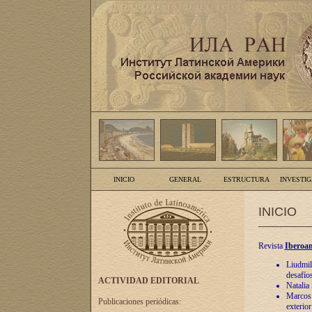
INICIO
GENERAL
ESTRUCTURA
INVESTI
INICIO
Revista
Iberoam
Liudmil
desafíos
ACTIVIDAD EDITORIAL
Natalia
Marcos A
Publicaciones periódicas:
exterio