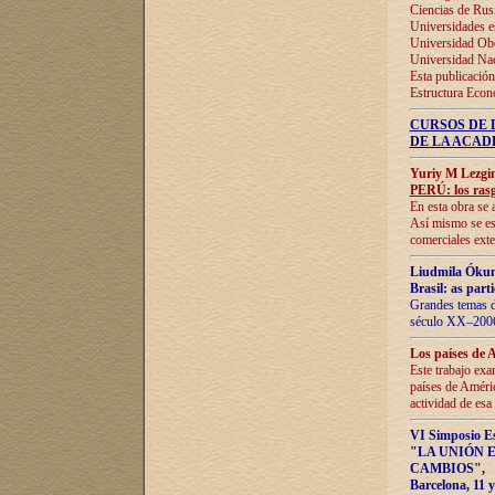
Ciencias de Rus
Universidades e
Universidad Obe
Universidad Na
Esta publicación
Estructura Econ
CURSOS DE 
DE LA ACAD
Yuriy M Lezgi
PERÚ: los rasg
En esta obra se 
Así mismo se est
comerciales exte
Liudmila Ókun
Brasil: as part
Grandes temas da
século XX–2006
Los países de 
Este trabajo exa
países de Améric
actividad de esa
VI Simposio E
"LA UNIÓN 
CAMBIOS"
,
Barcelona, 11 y