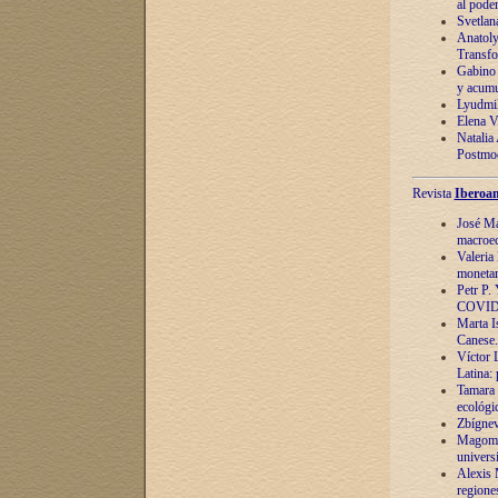
al pode
Svetlan
Anatoly
Transfo
Gabino 
y acumu
Lyudmil
Elena V.
Natalia
Postmod
Revista
Iberoam
José Ma
macroec
Valeria
monetari
Petr P.
COVID
Marta Is
Canese. 
Víctor 
Latina:
Tamara 
ecológi
Zbígnev
Magomed
univers
Alexis 
regiones