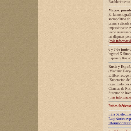
Establecimiento
México: parado
En la monografía
sociopolítico de
primera década d
impresionante a
viene arrastrand
las disputas pe
(
más informaci
6 y 7 de junio 
lugar el X Simp
España y Rusia"
Rusia y España 
(Vladímir Davyd
El libro recoge 
“Superación de l
organizado por e
Ciencias de Rus
Surerior de Inve
(
más informaci
Países ibéricos
Irina Sinélschik
La práctica esp
información>>