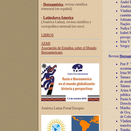
André Lu
-
Iberoamérica
, revista científica
América
trimestral (en español)
Vladímir
cuantita
-
Latinskaya America
Johnata
(América Latina), revista científica y
Nações
sociopolítica mensual (en ruso)
Nailya 
Isabel 
LIBROS
percepc
Irina V
AEMI
Sergey 
Asociación de Estudios sobre el Mundo
Iberoamericano
Revista
Iberoam
Petr P. 
ucrania
Irina M
Tamara 
de mode
Tatiana
Arina A
pública
Paola A
Derecho
Martha 
América Latina Portal Europeo
de Oca,
de Colo
Vladími
transfro
Natalia