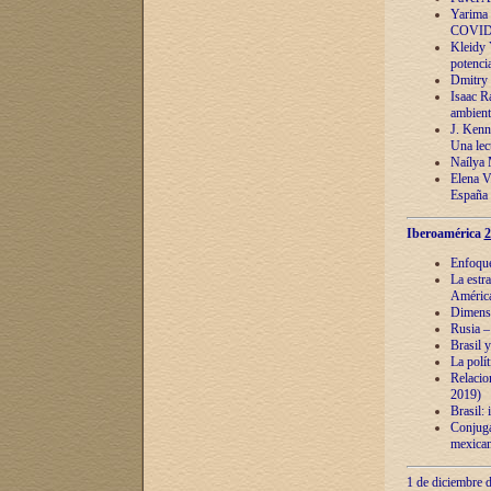
Yarima 
COVID
Kleidy 
potenci
Dmitry 
Isaac Ra
ambient
J. Kenn
Una lect
Naílya 
Elena 
España
Iberoamérica
2
Enfoques
La estr
América
Dimensi
Rusia – 
Brasil y
La polí
Relacion
2019)
Brasil: 
Conjugac
mexican
1 de diciembre d