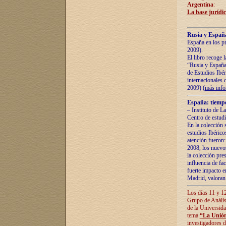
Argentina
:
La base jurídic
Rusia y España
España en los pr
2009).
El libro recoge 
“Rusia y España 
de Estudios Ibér
internacionales 
2009) (
más inf
España: tiempo
– Instituto de L
Centro de estud
En la colección 
estudios Ibérico
atención fueron:
2008, los nuevos
la colección pre
influencia de fac
fuerte impacto en
Madrid, valoran 
Los días 11 y 12
Grupo de Anális
de la Universida
tema
“La Unión
investigadores d