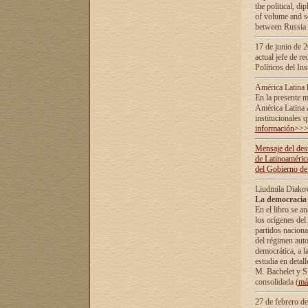
the political, d
of volume and sc
between Russia 
17 de junio de 2
actual jefe de r
Políticos del In
América Latina 
En la presente m
América Latina 
institucionales 
información>>
Mensaje del dest
de Latinoaméric
del Gobierno de
Liudmila Diako
La democracia 
En el libro se a
los orígenes del 
partidos naciona
del régimen auto
democrática, а l
estudia en detall
М. Bachelet у S.
consolidada (
má
27 de febrero d