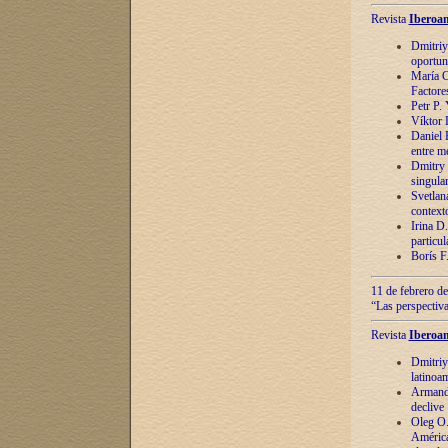
Revista
Iberoam
Dmitriy
oportun
María C
Factore
Petr P.
Víktor 
Daniel 
entre m
Dmitry 
singula
Svetlan
context
Irina D
particul
Borís F
11 de febrero de
“Las perspectiva
Revista
Iberoam
Dmitriy
latinoa
Armando
declive
Oleg O.
América