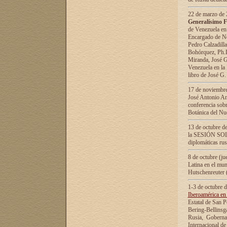
22 de marzo de 2
Generalísimo F
de Venezuela en
Encargado de Neg
Pedro Calzadilla
Bohórquez, Ph.D.
Miranda, José G
Venezuela en la 
libro de José G
17 de noviembre
José Antonio Am
conferencia sobr
Botánica del Nu
13 de octubre de
la SESIÓN SOLEM
diplomáticas rus
8 de octubre (j
Latina en el mun
Hutschenreuter 
1-3 de octubre 
Iberoamérica en 
Estatal de San P
Bering-Bellinsg
Rusia, Gobernac
Internacional de