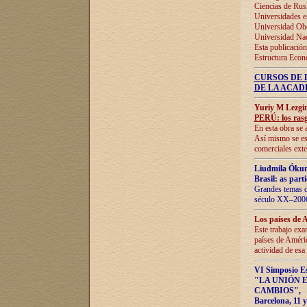
Ciencias de Rus
Universidades e
Universidad Obe
Universidad Na
Esta publicación
Estructura Econ
CURSOS DE 
DE LA ACAD
Yuriy M Lezgi
PERÚ: los rasg
En esta obra se 
Así mismo se est
comerciales exte
Liudmila Ókun
Brasil: as part
Grandes temas da
século XX–2006
Los países de 
Este trabajo exa
países de Améric
actividad de esa
VI Simposio E
"LA UNIÓN 
CAMBIOS"
,
Barcelona, 11 y