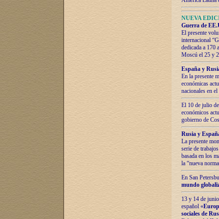
América Latina 
NUEVA EDICI
Guerra de EE.U
El presente volu
internacional “
dedicada a 170 
Moscú el 25 y 
España y Rusia:
En la presente m
económicas actua
nacionales en el
El 10 de julio d
económicos actua
gobierno de Cost
Rusia y España
La presente mono
serie de trabajo
basada en los ma
la “nueva norma
En San Petersbur
mundo globaliza
13 y 14 de junio
español «
Europa
sociales de Ru