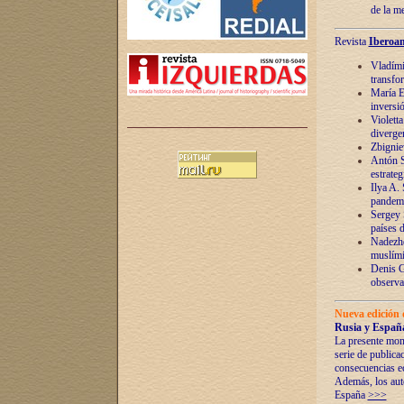
de la m
Revista
Iberoam
Vladímir
transfo
María E
inversi
Violett
diverge
Zbignie
Antón S
estrateg
Ilya A.
pandem
Sergey 
países 
Nadezhd
muslími
Denis G
observac
Nueva edición 
Rusia y España
La presente mono
serie de publica
consecuencias e
Además, los auto
España
>>>