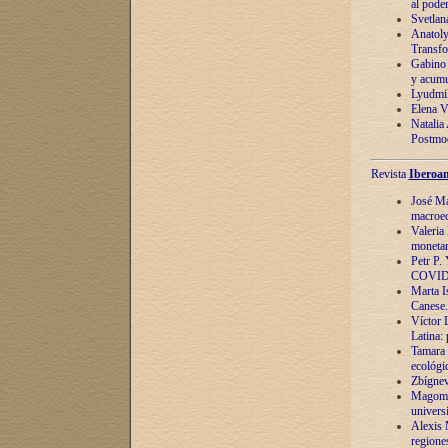
al pode
Svetlan
Anatoly
Transfo
Gabino 
y acumu
Lyudmil
Elena V.
Natalia
Postmod
Revista
Iberoam
José Ma
macroec
Valeria
monetari
Petr P.
COVID
Marta Is
Canese. 
Víctor 
Latina:
Tamara 
ecológi
Zbígnev
Magomed
univers
Alexis 
regiones