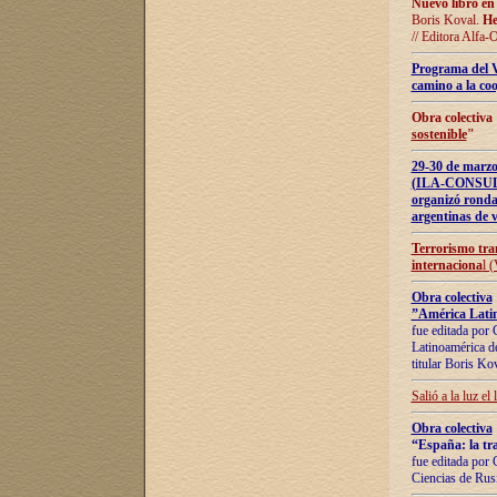
Nuevo libro en
Boris Koval.
He
// Editora Alfa-
Programa del 
camino a la coo
Obra colectiva
sostenible
"
29-30 de ma
(ILA-CONSULT
organizó ronda
argentinas de v
Terrorismo tra
internaciona
l 
Obra colectiva
”América Latin
fue editada por 
Latinoamérica de
titular Boris Ko
Salió a la luz el
Obra colectiva
“España: la tra
fue editada por 
Ciencias de Rus