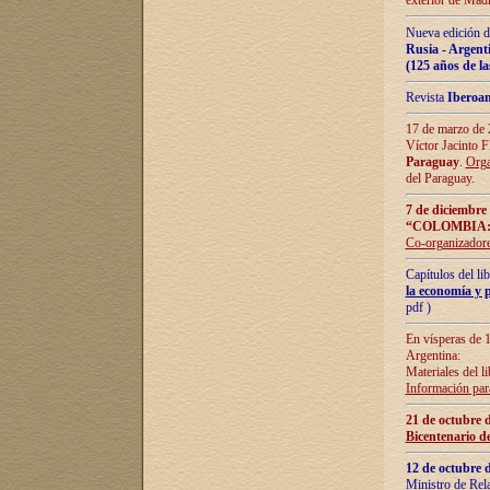
exterior de Madr
Nueva edición d
Rusia - Argent
(125 años de la
Revista
Iberoa
17 de marzo de 2
Víctor Jacinto 
Paraguay
.
Orga
del Paraguay.
7 de diciembre
“COLOMBIA:
Co-organizador
Capítulos del l
la economía y p
pdf )
En vísperas de 1
Argentina:
Materiales del li
Información para
21 de octubre 
Bicentenario d
12 de octubre 
Ministro de Rel