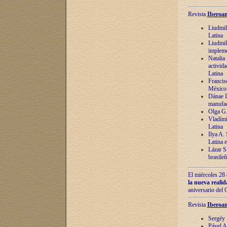
Revista
Iberoam
Liudmil
Latina
Liudmil
impleme
Natalia
activida
Latina
Francis
México 
Dánae D
manufac
Olga G.
Vladími
Latina
Ilya A.
Latina 
Lázar S.
brasile
El miércoles 28 
la nueva reali
aniversario del
Revista
Iberoam
Sergéy 
Pável A