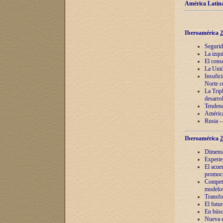
América Latina
Iberoamérica
2
Segurid
La izqu
El cons
La Unió
Insufic
Norte c
La Tripl
desarro
Tendenci
América
Rusia –
Iberoamérica
2
Dimensió
Experie
El acue
promoci
Competi
modelos
Transfo
El futu
En búsq
Nueva e