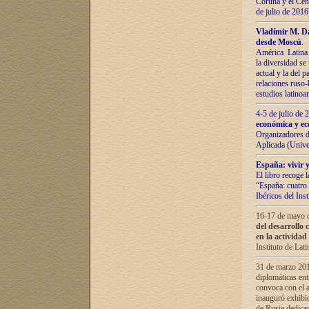
Coruña y el Cent
de julio de 201
Vladímir М. Da
desde Moscú
.
América Latina 
la diversidad se 
actual у lа del p
relaciones ruso-
estudios latino
4-5 de julio de
económica y ec
Organizadores d
Aplicada (Univ
España: vivir y
El libro recoge 
“España: cuatro 
Ibéricos del In
16-17 de mayo d
del desarrollo 
en la actividad
Instituto de La
31 de marzo 2016
diplomáticas en
convoca con el a
inauguró exhibi
de Rusia dedica