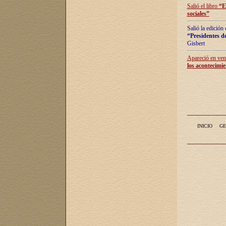
Salió el libro
“
E
sociales
”
Salió la edición
“Presidentes de
Gisbert
Apareció en vent
los acontecimie
INICIO
GE