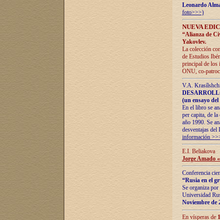
Leonardo Alm
foto>>>)
NUEVA EDIC
“Alianza de Civi
Yakovlev.
La colección con
de Estudios Ibér
principal de los
ONU, co-patroci
V.A. Krasílshch
DESARROLLO
(un ensayo del 
En el libro se a
per capita, de l
año 1990. Se ana
desventajas del 
información >>
E.I. Beliakova
Jorge Amado «r
Conferencia cien
“Rusia en el g
Se organiza por 
Universidad Rus
Noviembre de 
En vísperas de
1