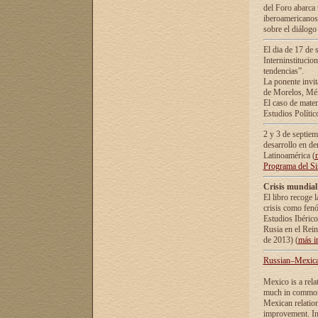
del Foro abarca 
iberoamericanos 
sobre el diálogo 
El dia de 17 de 
Interninstitucio
tendencias”.
La ponente inv
de Morelos, Méx
El caso de mate
Estudios Polític
2 y 3 de septie
desarrollo en de
Latinoamérica (
Programa del S
Crisis mundial
El libro recoge 
crisis como fen
Estudios Ibérico
Rusia en el Rei
de 2013) (
más i
Russian–Mexican
Mexico is a rela
much in common i
Mexican relation
improvement. In 