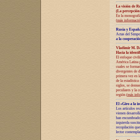
La visión de R
(La percepción
En la monografía
(
más informaci
Rusia y España
Actas del Simpo
a la cooperació
Vladímir M. D
Hacia la identi
El enfoque civil
América Latina pa
cuales se formar
divergentes de d
primera vez en l
de la estadística
siglos, se demue
peculiares y la 
región (
más inf
El «Giro a la 
Los artículos re
vienen desarroll
han encumbrado e
izquierda suscita
recopilación que
lector contempla