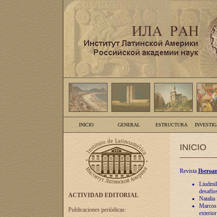
INICIO
GENERAL
ESTRUCTURA
INVESTI
INICIO
Revista
Iberoam
Liudmil
desafíos
ACTIVIDAD EDITORIAL
Natalia
Marcos A
Publicaciones periódicas:
exterio