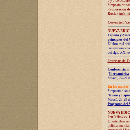
6 y 7 de octubre
Simposio hispan
«
Superación de 
Rusia
» (
más in
CervantesTV.e
NUEVA EDICI
España y Améric
principios del 
El libro está de
contemporáneos -
del siglo XXI ex
Entrevista del 
Conferencia in
“
Iberoamérica 
Moscú, 27-29 de
En los marcos 
Simposio ruso-
"
Rusia y Españ
Moscú, 27-29 de
Programa del 
NUEVA EDIC
Petr Yákovlev.
En este libro se
política mundial