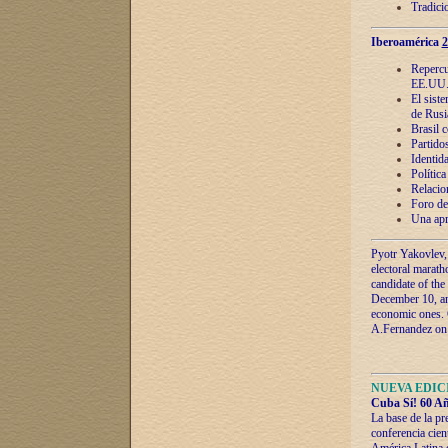
Tradici
Iberoamérica
2
Repercu
EE.UU
El sist
de Rusi
Brasil 
Partidos
Identida
Polític
Relacio
Foro de
Una apr
Pyotr Yakovlev,
electoral marath
candidate of the
December 10, and
economic ones. C
A.Fernandez on t
NUEVA EDICI
Cuba Sí! 60 Añ
La base de la pr
conferencia cien