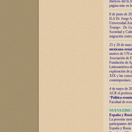
Ibéricos del ILA
página más en la
8 de junio de 20
ILA Dr. Jorge Al
Universidad Aut
Trump». Dr. Ger
Sociedad y Cultu
migración centr
25 y 26 de mayo 
mexicano-estad
motivo de 170 a
Asociación de E
Fundación de Ap
Latinoamérica d
exploración de p
XIX y las consec
contemporáneo
4 de mayo de 201
ACR el profeso
“
Política econó
Facultad de eco
NUEVA EDICI
España y Rusia 
La presente mono
participantes d
España y Rusia f