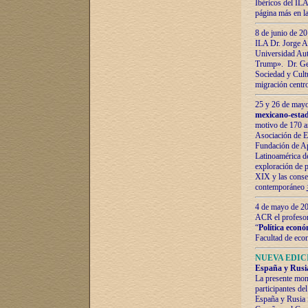
Ibéricos del ILA
página más en la
8 de junio de 20
ILA Dr. Jorge Al
Universidad Aut
Trump». Dr. Ger
Sociedad y Cultu
migración centr
25 y 26 de mayo 
mexicano-estad
motivo de 170 a
Asociación de E
Fundación de Ap
Latinoamérica d
exploración de p
XIX y las consec
contemporáneo
4 de mayo de 201
ACR el profeso
“
Política econó
Facultad de eco
NUEVA EDICI
España y Rusia 
La presente mono
participantes d
España y Rusia f