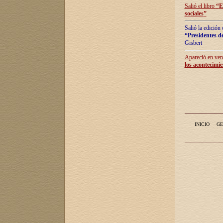
Salió el libro
“
E
sociales
”
Salió la edición
“Presidentes de
Gisbert
Apareció en vent
los acontecimie
INICIO
GE