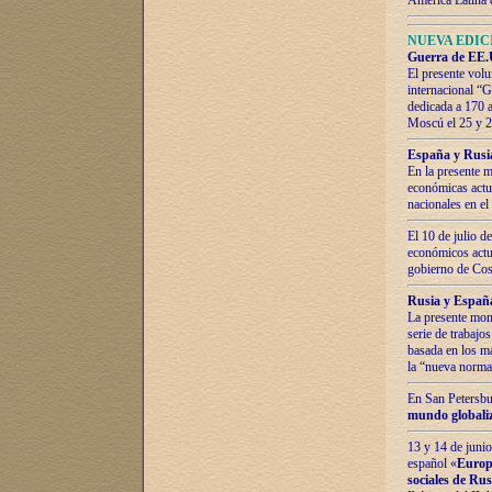
América Latina 
NUEVA EDICI
Guerra de EE.U
El presente volu
internacional “
dedicada a 170 
Moscú el 25 y 
España y Rusia:
En la presente m
económicas actua
nacionales en el
El 10 de julio d
económicos actua
gobierno de Cost
Rusia y España
La presente mono
serie de trabajo
basada en los ma
la “nueva norma
En San Petersbur
mundo globaliza
13 y 14 de junio
español «
Europa
sociales de Ru