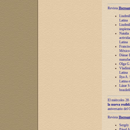
Revista
Iberoam
Liudmil
Latina
Liudmil
impleme
Natalia
activida
Latina
Francis
México 
Dánae D
manufac
Olga G.
Vladími
Latina
Ilya A.
Latina 
Lázar S.
brasile
El miércoles 28 
la nueva reali
aniversario del
Revista
Iberoam
Sergéy 
Pável A