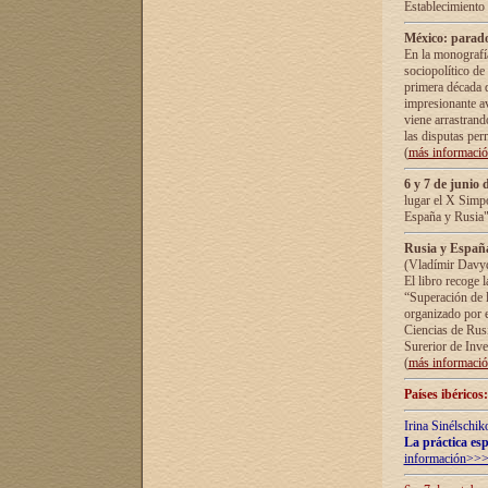
Establecimiento
México: parado
En la monografía
sociopolítico de
primera década d
impresionante a
viene arrastrand
las disputas pe
(
más informaci
6 y 7 de junio 
lugar el X Simp
España y Rusia"
Rusia y España 
(Vladímir Davyd
El libro recoge 
“Superación de l
organizado por e
Ciencias de Rus
Surerior de Inve
(
más informaci
Países ibéricos
Irina Sinélschik
La práctica esp
información>>