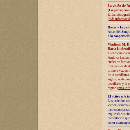
La visión de R
(La percepción
En la monografía
(
más informaci
Rusia y España
Actas del Simpo
a la cooperació
Vladímir M. D
Hacia la identi
El enfoque civil
América Latina pa
cuales se formar
divergentes de d
primera vez en l
de la estadística
siglos, se demue
peculiares y la 
región (
más inf
El «Giro a la 
Los artículos re
vienen desarroll
han encumbrado e
izquierda suscita
recopilación que
lector contempla