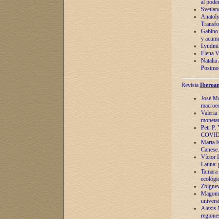
al pode
Svetlan
Anatoly
Transfo
Gabino 
y acumu
Lyudmil
Elena V.
Natalia
Postmod
Revista
Iberoam
José Ma
macroec
Valeria
monetari
Petr P.
COVID
Marta Is
Canese. 
Víctor 
Latina:
Tamara 
ecológi
Zbígnev
Magomed
univers
Alexis 
regiones