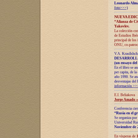
Leonardo Alm
foto>>>)
NUEVA EDIC
“Alianza de Civi
Yakovlev.
La colección con
de Estudios Ibér
principal de los
ONU, co-patroci
V.A. Krasílshch
DESARROLLO
(un ensayo del 
En el libro se a
per capita, de l
año 1990. Se ana
desventajas del 
información >>
E.I. Beliakova
Jorge Amado «r
Conferencia cien
“Rusia en el g
Se organiza por 
Universidad Rus
Noviembre de 
En vísperas de
1