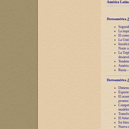
América Latina
Iberoamérica
2
Segurid
La izqu
El cons
La Unió
Insufic
Norte c
La Tripl
desarro
Tendenci
América
Rusia –
Iberoamérica
2
Dimensió
Experie
El acue
promoci
Competi
modelos
Transfo
El futu
En búsq
Nueva e