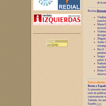
de la m
Revista
Iberoam
Vladímir
transfo
María E
inversi
Violett
diverge
Zbignie
Antón S
estrateg
Ilya A.
pandem
Sergey 
países 
Nadezhd
muslími
Denis G
observac
Nueva edición 
Rusia y España
La presente mono
serie de publica
consecuencias e
Además, los auto
España
>>>