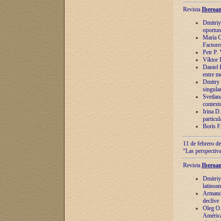
Revista
Iberoam
Dmitriy
oportun
María C
Factore
Petr P.
Víktor 
Daniel 
entre m
Dmitry 
singula
Svetlan
context
Irina D
particul
Borís F
11 de febrero de
“Las perspectiva
Revista
Iberoam
Dmitriy
latinoa
Armando
declive
Oleg O.
América