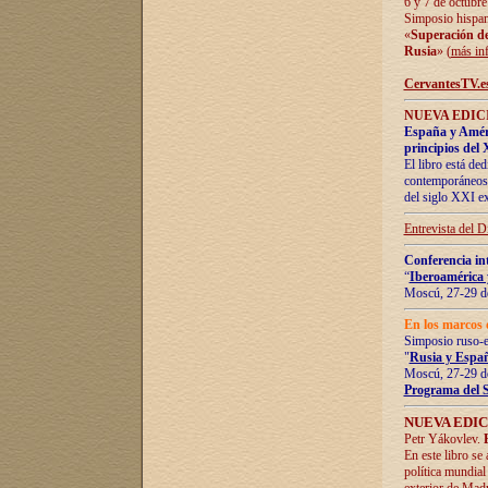
6 y 7 de octubre
Simposio hispan
«
Superación de 
Rusia
» (
más in
CervantesTV.e
NUEVA EDICI
España y Améric
principios del 
El libro está de
contemporáneos -
del siglo XXI ex
Entrevista del 
Conferencia in
“
Iberoamérica 
Moscú, 27-29 de
En los marcos 
Simposio ruso-
"
Rusia y Españ
Moscú, 27-29 de
Programa del 
NUEVA EDIC
Petr Yákovlev.
En este libro se
política mundial