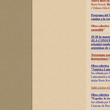
Nuevo libro en
Boris Koval.
He
// Editora Alfa-
Programa del 
camino a la coo
Obra colectiva
sostenible
"
29-30 de ma
(ILA-CONSULT
organizó ronda
argentinas de v
Terrorismo tra
internaciona
l 
Obra colectiva
”América Latin
fue editada por 
Latinoamérica de
titular Boris Ko
Salió a la luz el
Obra colectiva
“España: la tra
fue editada por 
Ciencias de Rus