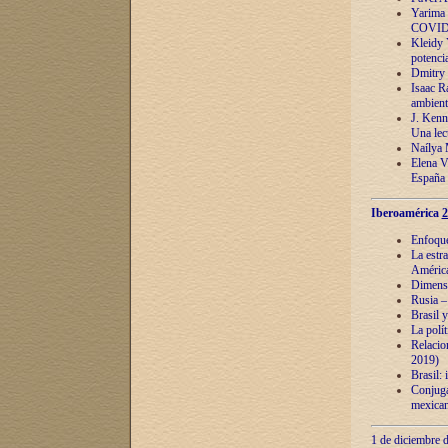
Yarima 
COVID
Kleidy 
potenci
Dmitry 
Isaac Ra
ambient
J. Kenn
Una lect
Naílya 
Elena 
España
Iberoamérica
2
Enfoques
La estr
América
Dimensi
Rusia – 
Brasil y
La polí
Relacion
2019)
Brasil: 
Conjugac
mexican
1 de diciembre d