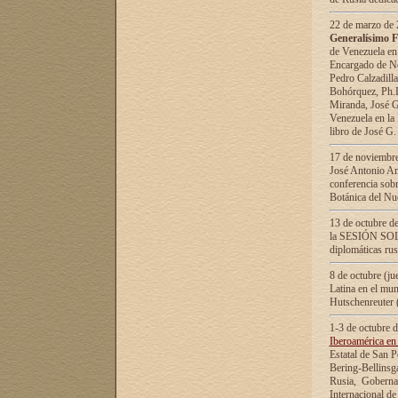
22 de marzo de 2
Generalísimo F
de Venezuela en
Encargado de Neg
Pedro Calzadilla
Bohórquez, Ph.D.
Miranda, José G
Venezuela en la 
libro de José G
17 de noviembre
José Antonio Am
conferencia sobr
Botánica del Nu
13 de octubre de
la SESIÓN SOLEM
diplomáticas rus
8 de octubre (j
Latina en el mun
Hutschenreuter 
1-3 de octubre 
Iberoamérica en 
Estatal de San P
Bering-Bellinsg
Rusia, Gobernac
Internacional de