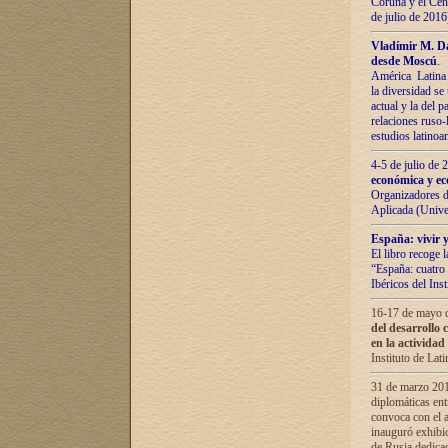
Coruña y el Cent
de julio de 201
Vladímir М. Da
desde Moscú
.
América Latina 
la diversidad se 
actual у lа del p
relaciones ruso-
estudios latino
4-5 de julio de
económica y ec
Organizadores d
Aplicada (Univ
España: vivir y
El libro recoge 
“España: cuatro 
Ibéricos del In
16-17 de mayo d
del desarrollo 
en la actividad
Instituto de La
31 de marzo 2016
diplomáticas en
convoca con el a
inauguró exhibi
de Rusia dedica