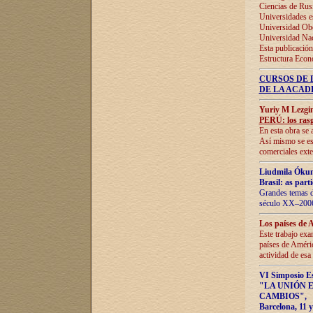
Ciencias de Rus
Universidades e
Universidad Obe
Universidad Na
Esta publicación
Estructura Econ
CURSOS DE 
DE LA ACAD
Yuriy M Lezgi
PERÚ: los rasg
En esta obra se 
Así mismo se est
comerciales exte
Liudmila Ókun
Brasil: as part
Grandes temas da
século XX–2006
Los países de 
Este trabajo exa
países de Améric
actividad de esa
VI Simposio E
"LA UNIÓN 
CAMBIOS"
,
Barcelona, 11 y