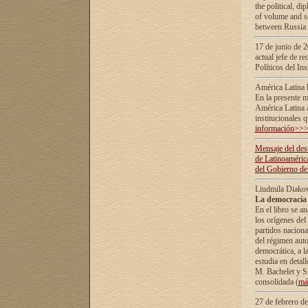
the political, d
of volume and sc
between Russia 
17 de junio de 2
actual jefe de r
Políticos del In
América Latina 
En la presente m
América Latina 
institucionales 
información>>
Mensaje del dest
de Latinoaméric
del Gobierno de
Liudmila Diako
La democracia 
En el libro se a
los orígenes del 
partidos naciona
del régimen auto
democrática, а l
estudia en detall
М. Bachelet у S.
consolidada (
má
27 de febrero d