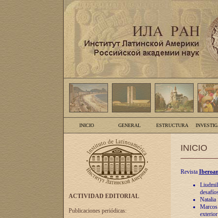
INICIO
GENERAL
ESTRUCTURA
INVESTI
INICIO
Revista
Iberoam
Liudmil
desafíos
ACTIVIDAD EDITORIAL
Natalia
Marcos A
Publicaciones periódicas:
exterio