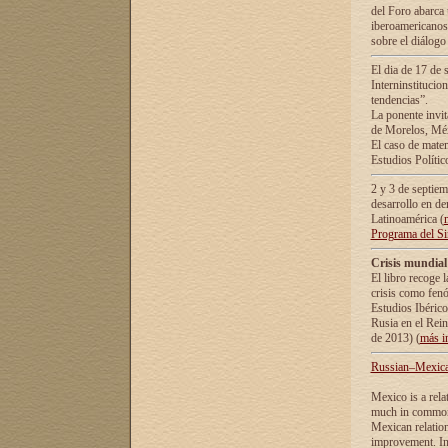
del Foro abarca 
iberoamericanos 
sobre el diálogo 
El dia de 17 de 
Interninstitucio
tendencias”.
La ponente inv
de Morelos, Méx
El caso de mate
Estudios Polític
2 y 3 de septie
desarrollo en de
Latinoamérica (
Programa del S
Crisis mundial
El libro recoge 
crisis como fen
Estudios Ibérico
Rusia en el Rei
de 2013) (
más i
Russian–Mexican
Mexico is a rela
much in common i
Mexican relation
improvement. In 