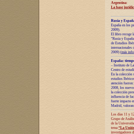
Argentina
:
La base jurídic
Rusia y España
España en los pr
2009).
El libro recoge 
“Rusia y España 
de Estudios Ibér
internacionales 
2009) (
más inf
España: tiempo
– Instituto de L
Centro de estud
En la colección 
estudios Ibérico
atención fueron:
2008, los nuevos
la colección pre
influencia de fac
fuerte impacto en
Madrid, valoran 
Los días 11 y 12
Grupo de Anális
de la Universida
tema
“La Unión
investigadores d