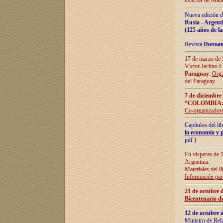
exterior de Madr
Nueva edición d
Rusia - Argent
(125 años de la
Revista
Iberoa
17 de marzo de 2
Víctor Jacinto 
Paraguay
.
Orga
del Paraguay.
7 de diciembre
“COLOMBIA:
Co-organizador
Capítulos del l
la economía y p
pdf )
En vísperas de 1
Argentina:
Materiales del li
Información para
21 de octubre 
Bicentenario d
12 de octubre 
Ministro de Rel