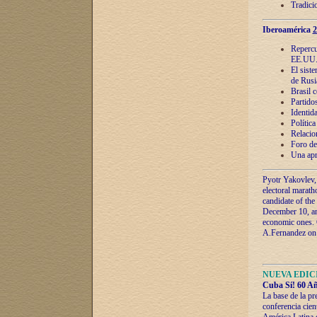
Tradici
Iberoamérica
2
Repercu
EE.UU
El sist
de Rusi
Brasil 
Partidos
Identida
Polític
Relacio
Foro de
Una apr
Pyotr Yakovlev,
electoral marath
candidate of the
December 10, and
economic ones. C
A.Fernandez on t
NUEVA EDICI
Cuba Sí! 60 Añ
La base de la pr
conferencia cien