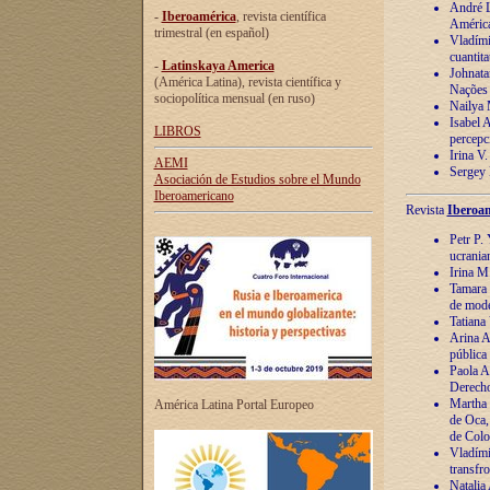
André Lu
-
Iberoamérica
, revista científica
América
trimestral (en español)
Vladímir
cuantita
-
Latinskaya America
Johnata
(América Latina), revista científica y
Nações
sociopolítica mensual (en ruso)
Nailya 
Isabel 
LIBROS
percepc
Irina V
AEMI
Sergey 
Asociación de Estudios sobre el Mundo
Iberoamericano
Revista
Iberoam
Petr P. 
ucrania
Irina M
Tamara 
de mode
Tatiana
Arina A
pública
Paola A
Derecho
Martha 
América Latina Portal Europeo
de Oca,
de Colo
Vladími
transfro
Natalia