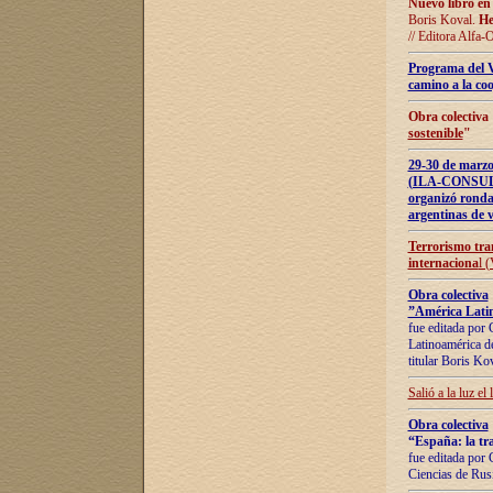
Nuevo libro en
Boris Koval.
He
// Editora Alfa-
Programa del 
camino a la coo
Obra colectiva
sostenible
"
29-30 de ma
(ILA-CONSULT
organizó ronda
argentinas de v
Terrorismo tra
internaciona
l 
Obra colectiva
”América Latin
fue editada por 
Latinoamérica de
titular Boris Ko
Salió a la luz el
Obra colectiva
“España: la tra
fue editada por 
Ciencias de Rus