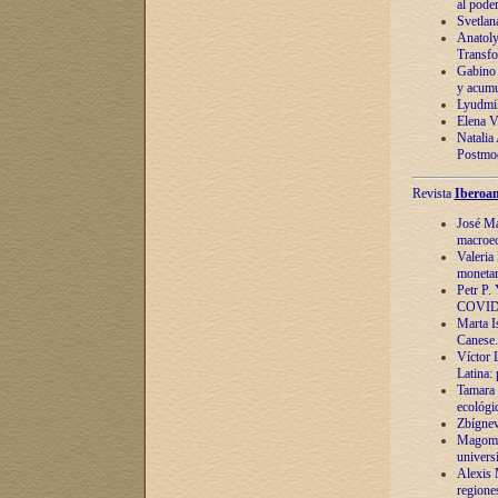
al pode
Svetlan
Anatoly
Transfo
Gabino 
y acumu
Lyudmil
Elena V.
Natalia
Postmod
Revista
Iberoam
José Ma
macroec
Valeria
monetari
Petr P.
COVID
Marta Is
Canese. 
Víctor 
Latina:
Tamara 
ecológi
Zbígnev
Magomed
univers
Alexis 
regiones