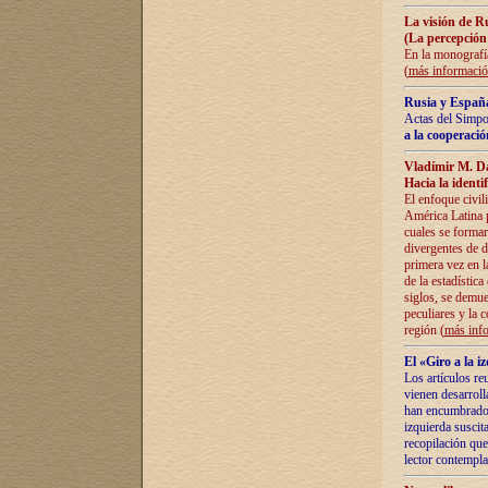
La visión de R
(La percepción
En la monografía
(
más informaci
Rusia y España
Actas del Simpo
a la cooperació
Vladímir M. D
Hacia la identi
El enfoque civil
América Latina pa
cuales se formar
divergentes de d
primera vez en l
de la estadística
siglos, se demue
peculiares y la 
región (
más inf
El «Giro a la 
Los artículos re
vienen desarroll
han encumbrado e
izquierda suscita
recopilación que
lector contempla