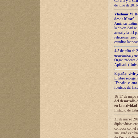
Coruña y el Cent
de julio de 201
Vladímir М. Da
desde Moscú
.
América Latina 
la diversidad se 
actual у lа del p
relaciones ruso-
estudios latino
4-5 de julio de
económica y ec
Organizadores d
Aplicada (Univ
España: vivir y
El libro recoge 
“España: cuatro 
Ibéricos del In
16-17 de mayo d
del desarrollo 
en la actividad
Instituto de La
31 de marzo 2016
diplomáticas en
convoca con el a
inauguró exhibi
de Rusia dedica