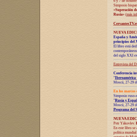
6 y 7 de octubre
Simposio hispan
«
Superación de 
Rusia
» (
más in
CervantesTV.e
NUEVA EDICI
España y Améric
principios del 
El libro está de
contemporáneos -
del siglo XXI ex
Entrevista del 
Conferencia in
“
Iberoamérica 
Moscú, 27-29 de
En los marcos 
Simposio ruso-
"
Rusia y Españ
Moscú, 27-29 de
Programa del 
NUEVA EDIC
Petr Yákovlev.
En este libro se
política mundial