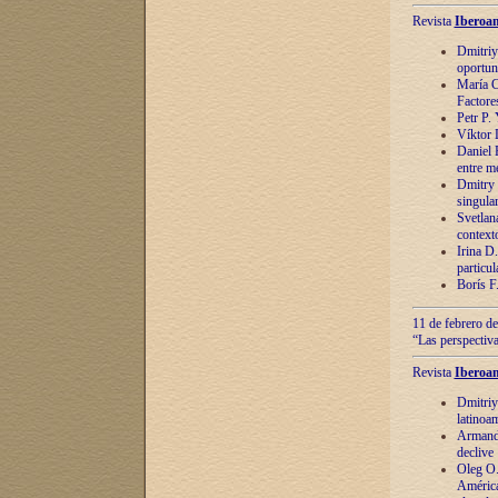
Revista
Iberoam
Dmitriy
oportun
María C
Factore
Petr P.
Víktor 
Daniel 
entre m
Dmitry 
singula
Svetlan
context
Irina D
particul
Borís F
11 de febrero de
“Las perspectiva
Revista
Iberoam
Dmitriy
latinoa
Armando
declive
Oleg O.
América