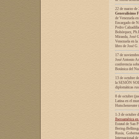
22 de marzo de 2
Generalísimo F
de Venezuela en
Encargado de Neg
Pedro Calzadilla
Bohórquez, Ph.D.
Miranda, José G
Venezuela en la 
libro de José G
17 de noviembre
José Antonio Am
conferencia sobr
Botánica del Nu
13 de octubre de
la SESIÓN SOLEM
diplomáticas rus
8 de octubre (j
Latina en el mun
Hutschenreuter 
1-3 de octubre 
Iberoamérica en 
Estatal de San P
Bering-Bellinsg
Rusia, Gobernac
Internacional de