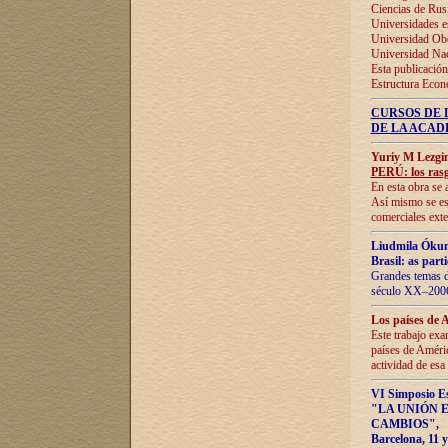
Ciencias de Rus
Universidades e
Universidad Obe
Universidad Na
Esta publicación
Estructura Econ
CURSOS DE 
DE LA ACAD
Yuriy M Lezgi
PERÚ: los rasg
En esta obra se 
Así mismo se est
comerciales exte
Liudmila Ókun
Brasil: as part
Grandes temas da
século XX–2006
Los países de 
Este trabajo exa
países de Améric
actividad de esa
VI Simposio E
"LA UNIÓN 
CAMBIOS"
,
Barcelona, 11 y