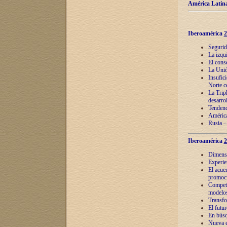
América Latina
Iberoamérica
2
Segurid
La izqu
El cons
La Unió
Insufic
Norte c
La Tripl
desarro
Tendenci
América
Rusia –
Iberoamérica
2
Dimensió
Experie
El acue
promoci
Competi
modelos
Transfo
El futu
En búsq
Nueva e