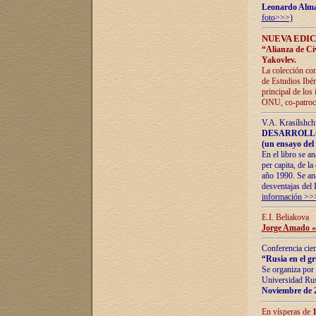
Leonardo Alm
foto>>>)
NUEVA EDIC
“Alianza de Civi
Yakovlev.
La colección con
de Estudios Ibér
principal de los
ONU, co-patroci
V.A. Krasílshch
DESARROLLO
(un ensayo del 
En el libro se a
per capita, de l
año 1990. Se ana
desventajas del 
información >>
E.I. Beliakova
Jorge Amado «r
Conferencia cien
“Rusia en el g
Se organiza por 
Universidad Rus
Noviembre de 
En vísperas de
1