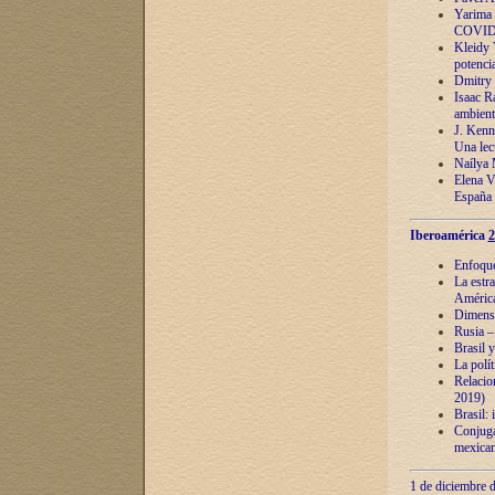
Yarima 
COVID
Kleidy 
potenci
Dmitry 
Isaac Ra
ambient
J. Kenn
Una lect
Naílya 
Elena 
España
Iberoamérica
2
Enfoques
La estr
América
Dimensi
Rusia – 
Brasil y
La polí
Relacion
2019)
Brasil: 
Conjugac
mexican
1 de diciembre d