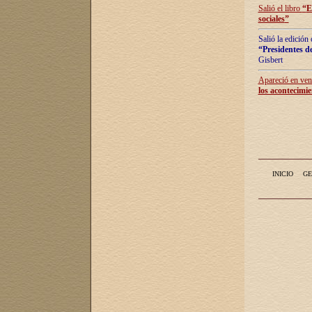
Salió el libro
“
E
sociales
”
Salió la edición
“Presidentes de
Gisbert
Apareció en vent
los acontecimie
INICIO
GE