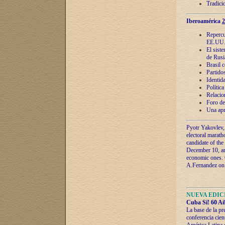
Tradici
Iberoamérica
2
Repercu
EE.UU
El sist
de Rusi
Brasil 
Partidos
Identida
Polític
Relacio
Foro de
Una apr
Pyotr Yakovlev,
electoral marath
candidate of the
December 10, and
economic ones. C
A.Fernandez on t
NUEVA EDICI
Cuba Sí! 60 Añ
La base de la pr
conferencia cien