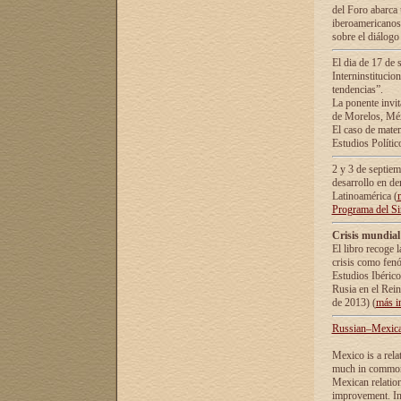
del Foro abarca 
iberoamericanos 
sobre el diálogo 
El dia de 17 de 
Interninstitucio
tendencias”.
La ponente inv
de Morelos, Méx
El caso de mate
Estudios Polític
2 y 3 de septie
desarrollo en de
Latinoamérica (
Programa del S
Crisis mundial
El libro recoge 
crisis como fen
Estudios Ibérico
Rusia en el Rei
de 2013) (
más i
Russian–Mexican
Mexico is a rela
much in common i
Mexican relation
improvement. In 