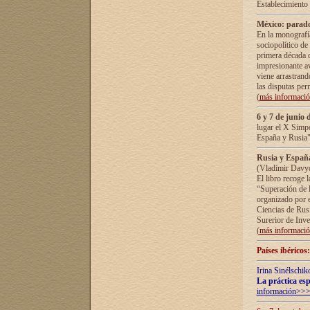
Establecimiento
México: parado
En la monografía
sociopolítico de
primera década d
impresionante a
viene arrastrand
las disputas pe
(
más informaci
6 y 7 de junio 
lugar el X Simp
España y Rusia"
Rusia y España 
(Vladímir Davyd
El libro recoge 
“Superación de l
organizado por e
Ciencias de Rus
Surerior de Inve
(
más informaci
Países ibéricos
Irina Sinélschik
La práctica esp
información>>