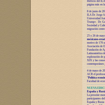
Ibéricos del ILA
página más en la
8 de junio de 20
ILA Dr. Jorge Al
Universidad Aut
Trump». Dr. Ger
Sociedad y Cultu
migración centr
25 y 26 de mayo 
mexicano-estad
motivo de 170 a
Asociación de E
Fundación de Ap
Latinoamérica d
exploración de p
XIX y las consec
contemporáneo
4 de mayo de 201
ACR el profeso
“
Política econó
Facultad de eco
NUEVA EDICI
España y Rusia 
La presente mono
participantes d
España y Rusia f