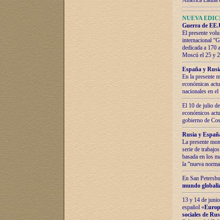
América Latina 
NUEVA EDICI
Guerra de EE.U
El presente volu
internacional “
dedicada a 170 
Moscú el 25 y 
España y Rusia:
En la presente m
económicas actua
nacionales en el
El 10 de julio d
económicos actua
gobierno de Cost
Rusia y España
La presente mono
serie de trabajo
basada en los ma
la “nueva norma
En San Petersbur
mundo globaliza
13 y 14 de junio
español «
Europa
sociales de Ru