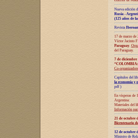
exterior de Madr
Nueva edición d
Rusia - Argent
(125 años de la
Revista
Iberoa
17 de marzo de 2
Víctor Jacinto 
Paraguay
.
Orga
del Paraguay.
7 de diciembre
“COLOMBIA:
Co-organizador
Capítulos del l
la economía y p
pdf )
En vísperas de 1
Argentina:
Materiales del li
Información para
21 de octubre 
Bicentenario d
12 de octubre 
Ministro de Rel