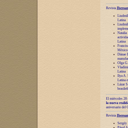
Revista
Iberoam
Liudmil
Latina
Liudmil
impleme
Natalia
activida
Latina
Francis
México 
Dánae D
manufac
Olga G.
Vladími
Latina
Ilya A.
Latina 
Lázar S.
brasile
El miércoles 28 
la nueva reali
aniversario del
Revista
Iberoam
Sergéy 
Pável A