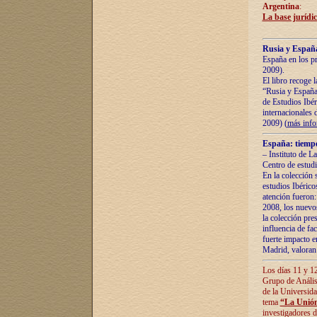
Argentina
:
La base jurídic
Rusia y España
España en los pr
2009).
El libro recoge 
“Rusia y España 
de Estudios Ibér
internacionales 
2009) (
más inf
España: tiempo
– Instituto de L
Centro de estud
En la colección 
estudios Ibérico
atención fueron:
2008, los nuevos
la colección pre
influencia de fac
fuerte impacto en
Madrid, valoran 
Los días 11 y 12
Grupo de Anális
de la Universida
tema
“La Unión
investigadores d