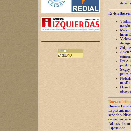
de la m
Revista
Iberoam
Vladímir
transfo
María E
inversi
Violett
diverge
Zbignie
Antón S
estrateg
Ilya A.
pandem
Sergey 
países 
Nadezhd
muslími
Denis G
observac
Nueva edición 
Rusia y España
La presente mono
serie de publica
consecuencias e
Además, los auto
España
>>>