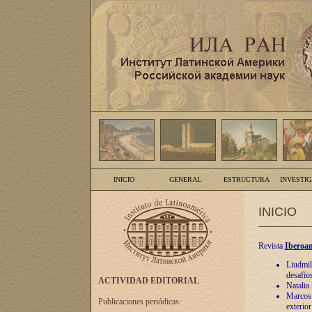
INICIO
GENERAL
ESTRUCTURA
INVESTI
INICIO
Revista
Iberoam
Liudmil
desafíos
ACTIVIDAD EDITORIAL
Natalia
Marcos A
Publicaciones periódicas:
exterio