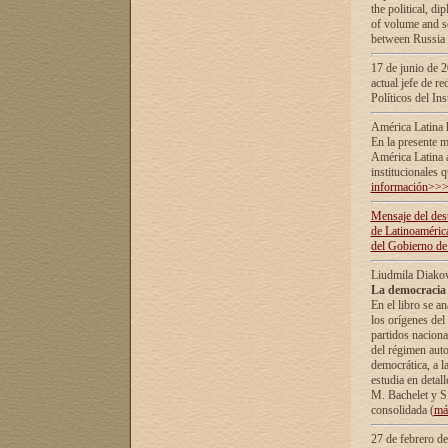
the political, d
of volume and sc
between Russia 
17 de junio de 2
actual jefe de r
Políticos del In
América Latina 
En la presente m
América Latina 
institucionales 
información>>
Mensaje del dest
de Latinoaméric
del Gobierno de
Liudmila Diako
La democracia 
En el libro se a
los orígenes del 
partidos naciona
del régimen auto
democrática, а l
estudia en detall
М. Bachelet у S.
consolidada (
má
27 de febrero d