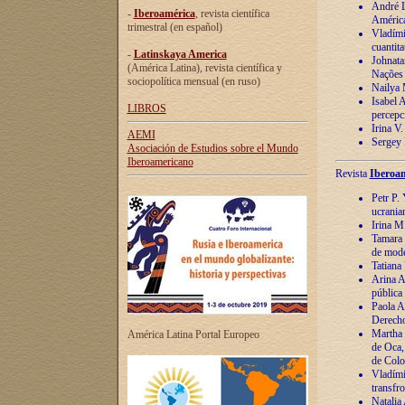
André Lu
-
Iberoamérica
, revista científica
América
trimestral (en español)
Vladímir
cuantita
-
Latinskaya America
Johnata
(América Latina), revista científica y
Nações
sociopolítica mensual (en ruso)
Nailya 
Isabel 
LIBROS
percepc
Irina V
AEMI
Sergey 
Asociación de Estudios sobre el Mundo
Iberoamericano
Revista
Iberoam
Petr P. 
ucrania
Irina M
Tamara 
de mode
Tatiana
Arina A
pública
Paola A
Derecho
Martha 
América Latina Portal Europeo
de Oca,
de Colo
Vladími
transfro
Natalia