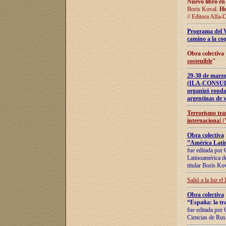
Nuevo libro en
Boris Koval.
He
// Editora Alfa-
Programa del 
camino a la coo
Obra colectiva
sostenible
"
29-30 de ma
(ILA-CONSULT
organizó ronda
argentinas de v
Terrorismo tra
internaciona
l 
Obra colectiva
”América Latin
fue editada por 
Latinoamérica de
titular Boris Ko
Salió a la luz el
Obra colectiva
“España: la tra
fue editada por 
Ciencias de Rus