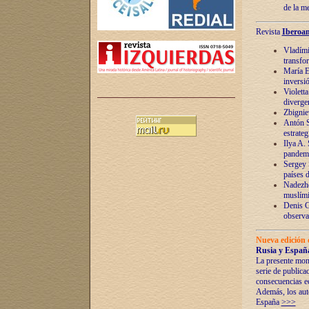
de la m
Revista
Iberoam
Vladímir
transfo
María E
inversi
Violett
diverge
Zbignie
Antón S
estrateg
Ilya A.
pandem
Sergey 
países 
Nadezhd
muslími
Denis G
observac
Nueva edición 
Rusia y España
La presente mono
serie de publica
consecuencias e
Además, los auto
España
>>>