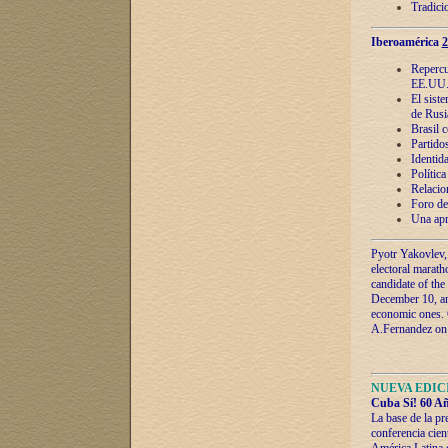
Tradici
Iberoamérica
2
Repercu
EE.UU
El sist
de Rusi
Brasil 
Partidos
Identida
Polític
Relacio
Foro de
Una apr
Pyotr Yakovlev,
electoral marath
candidate of the
December 10, and
economic ones. C
A.Fernandez on t
NUEVA EDICI
Cuba Sí! 60 Añ
La base de la pr
conferencia cien