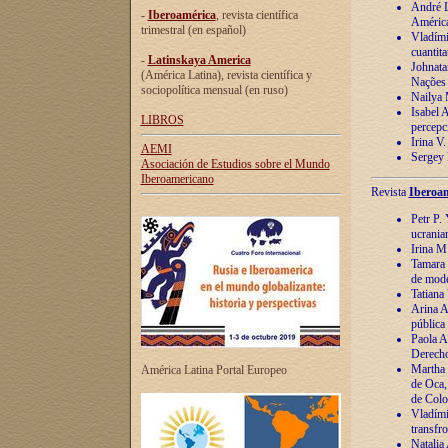
André Lu
-
Iberoamérica
, revista científica
América
trimestral (en español)
Vladímir
cuantita
-
Latinskaya America
Johnata
(América Latina), revista científica y
Nações
sociopolítica mensual (en ruso)
Nailya 
Isabel 
LIBROS
percepc
Irina V
AEMI
Sergey 
Asociación de Estudios sobre el Mundo
Iberoamericano
Revista
Iberoam
Petr P. 
ucrania
Irina M
Tamara 
de mode
Tatiana
Arina A
pública
Paola A
Derecho
Martha 
América Latina Portal Europeo
de Oca,
de Colo
Vladími
transfro
Natalia