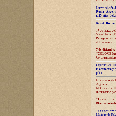
exterior de Madr
Nueva edición d
Rusia - Argent
(125 años de la
Revista
Iberoa
17 de marzo de 2
Víctor Jacinto 
Paraguay
.
Orga
del Paraguay.
7 de diciembre
“COLOMBIA:
Co-organizador
Capítulos del l
la economía y p
pdf )
En vísperas de 1
Argentina:
Materiales del li
Información para
21 de octubre 
Bicentenario d
12 de octubre 
Ministro de Rel