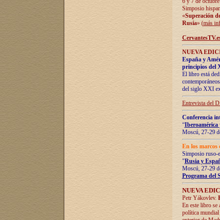
6 y 7 de octubre
Simposio hispan
«
Superación de 
Rusia
» (
más in
CervantesTV.e
NUEVA EDICI
España y Améric
principios del 
El libro está de
contemporáneos -
del siglo XXI ex
Entrevista del 
Conferencia in
“
Iberoamérica 
Moscú, 27-29 de
En los marcos 
Simposio ruso-
"
Rusia y Españ
Moscú, 27-29 de
Programa del 
NUEVA EDIC
Petr Yákovlev.
En este libro se
política mundial