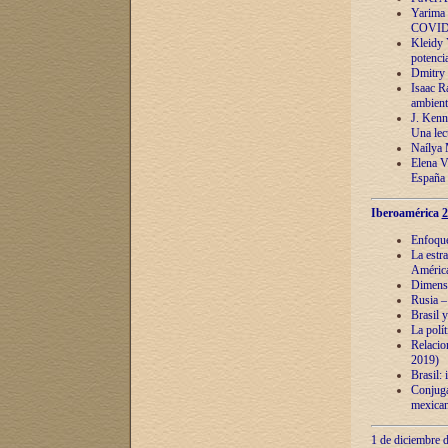
Yarima 
COVID
Kleidy 
potenci
Dmitry 
Isaac Ra
ambient
J. Kenn
Una lect
Naílya 
Elena 
España
Iberoamérica
2
Enfoques
La estr
América
Dimensi
Rusia – 
Brasil y
La polí
Relacion
2019)
Brasil: 
Conjugac
mexican
1 de diciembre d