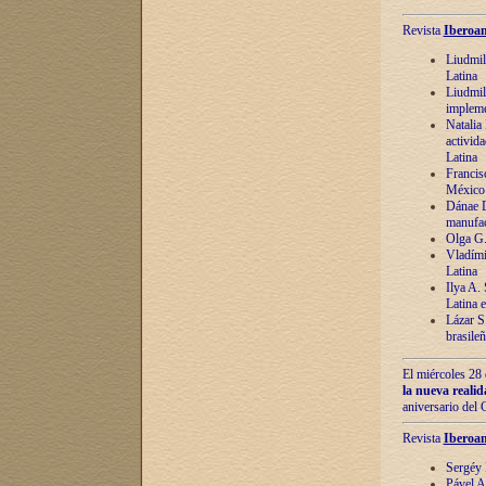
Revista
Iberoam
Liudmil
Latina
Liudmil
impleme
Natalia
activida
Latina
Francis
México 
Dánae D
manufac
Olga G.
Vladími
Latina
Ilya A.
Latina 
Lázar S.
brasile
El miércoles 28 
la nueva reali
aniversario del
Revista
Iberoam
Sergéy 
Pável A