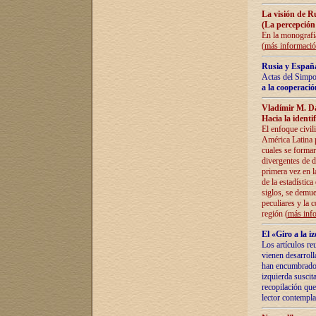
La visión de R
(La percepción
En la monografía
(
más informaci
Rusia y España
Actas del Simpo
a la cooperació
Vladímir M. D
Hacia la identi
El enfoque civil
América Latina pa
cuales se formar
divergentes de d
primera vez en l
de la estadística
siglos, se demue
peculiares y la 
región (
más inf
El «Giro a la 
Los artículos re
vienen desarroll
han encumbrado e
izquierda suscita
recopilación que
lector contempla