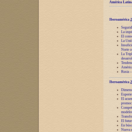
América Latina
Iberoamérica
2
Segurid
La izqu
El cons
La Unió
Insufic
Norte c
La Tripl
desarro
Tendenci
América
Rusia –
Iberoamérica
2
Dimensió
Experie
El acue
promoci
Competi
modelos
Transfo
El futu
En búsq
Nueva e