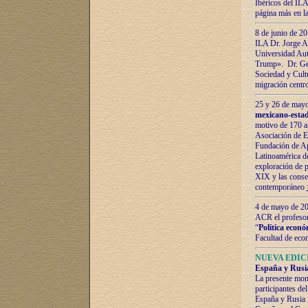
Ibéricos del ILA
página más en la
8 de junio de 20
ILA Dr. Jorge Al
Universidad Aut
Trump». Dr. Ger
Sociedad y Cultu
migración centr
25 y 26 de mayo 
mexicano-estad
motivo de 170 a
Asociación de E
Fundación de Ap
Latinoamérica d
exploración de p
XIX y las consec
contemporáneo
4 de mayo de 201
ACR el profeso
“
Política econó
Facultad de eco
NUEVA EDICI
España y Rusia 
La presente mono
participantes d
España y Rusia f