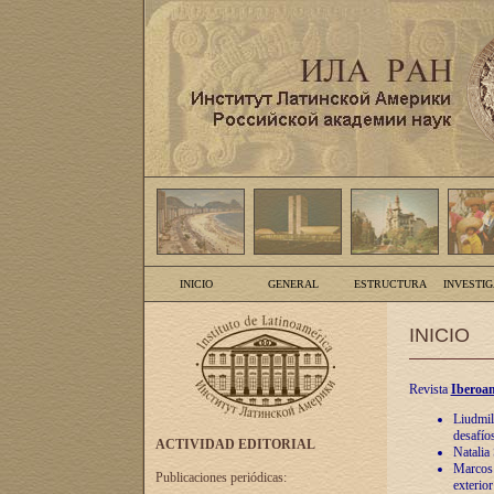
INICIO
GENERAL
ESTRUCTURA
INVESTI
INICIO
Revista
Iberoam
Liudmil
desafíos
ACTIVIDAD EDITORIAL
Natalia
Marcos A
Publicaciones periódicas:
exterio