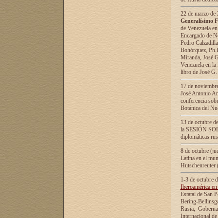
22 de marzo de 2
Generalísimo F
de Venezuela en
Encargado de Neg
Pedro Calzadilla
Bohórquez, Ph.D.
Miranda, José G
Venezuela en la 
libro de José G
17 de noviembre
José Antonio Am
conferencia sobr
Botánica del Nu
13 de octubre de
la SESIÓN SOLEM
diplomáticas rus
8 de octubre (j
Latina en el mun
Hutschenreuter 
1-3 de octubre 
Iberoamérica en 
Estatal de San P
Bering-Bellinsg
Rusia, Gobernac
Internacional de