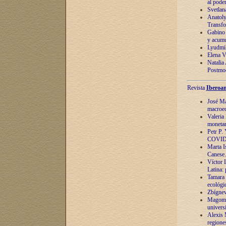
al pode
Svetlan
Anatoly
Transfo
Gabino 
y acumu
Lyudmil
Elena V.
Natalia
Postmod
Revista
Iberoam
José Ma
macroec
Valeria
monetari
Petr P.
COVID
Marta Is
Canese. 
Víctor 
Latina:
Tamara 
ecológi
Zbígnev
Magomed
univers
Alexis 
regiones