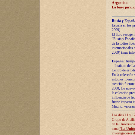
Argentina
:
La base jurídic
Rusia y España
España en los pr
2009).
El libro recoge 
“Rusia y España 
de Estudios Ibér
internacionales 
2009) (
más inf
España: tiempo
– Instituto de L
Centro de estud
En la colección 
estudios Ibérico
atención fueron:
2008, los nuevos
la colección pre
influencia de fac
fuerte impacto en
Madrid, valoran 
Los días 11 y 12
Grupo de Anális
de la Universida
tema
“La Unión
investigadores d