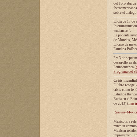
del Foro abarca 
iberoamericanos 
sobre el diálogo 
El dia de 17 de 
Interninstitucio
tendencias”.
La ponente inv
de Morelos, Méx
El caso de mate
Estudios Polític
2 y 3 de septie
desarrollo en de
Latinoamérica (
Programa del S
Crisis mundial
El libro recoge 
crisis como fen
Estudios Ibérico
Rusia en el Rei
de 2013) (
más i
Russian–Mexican
Mexico is a rela
much in common i
Mexican relation
improvement. In 