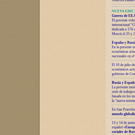
América Latina 
NUEVA EDICI
Guerra de EE.U
El presente volu
internacional “
dedicada a 170 
Moscú el 25 y 
España y Rusia:
En la presente m
económicas actua
nacionales en el
El 10 de julio d
económicos actua
gobierno de Cost
Rusia y España
La presente mono
serie de trabajo
basada en los ma
la “nueva norma
En San Petersbur
mundo globaliza
13 y 14 de junio
español «
Europa
sociales de Ru