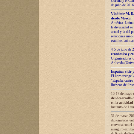
Coruña y el Cent
de julio de 201
Vladímir М. Da
desde Moscú
.
América Latina 
la diversidad se 
actual у lа del p
relaciones ruso-
estudios latino
4-5 de julio de
económica y ec
Organizadores d
Aplicada (Univ
España: vivir y
El libro recoge 
“España: cuatro 
Ibéricos del In
16-17 de mayo d
del desarrollo 
en la actividad
Instituto de La
31 de marzo 2016
diplomáticas en
convoca con el a
inauguró exhibi
de Rusia dedica