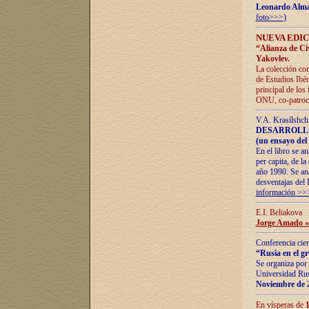
Leonardo Alm
foto>>>)
NUEVA EDIC
“Alianza de Civi
Yakovlev.
La colección con
de Estudios Ibér
principal de los
ONU, co-patroci
V.A. Krasílshch
DESARROLLO
(un ensayo del 
En el libro se a
per capita, de l
año 1990. Se ana
desventajas del 
información >>
E.I. Beliakova
Jorge Amado «r
Conferencia cien
“Rusia en el g
Se organiza por 
Universidad Rus
Noviembre de 
En vísperas de
1