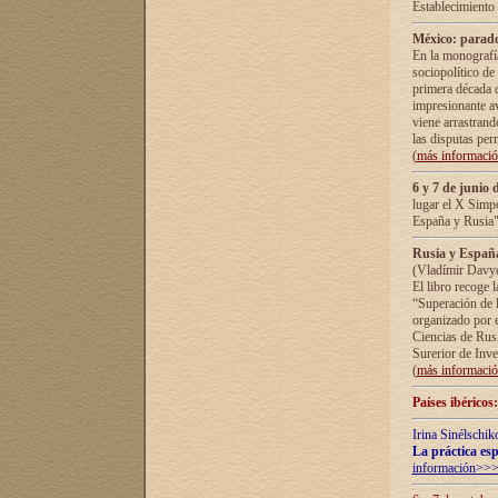
Establecimiento
México: parado
En la monografía
sociopolítico de
primera década d
impresionante a
viene arrastrand
las disputas pe
(
más informaci
6 y 7 de junio 
lugar el X Simp
España y Rusia"
Rusia y España 
(Vladímir Davyd
El libro recoge 
“Superación de l
organizado por e
Ciencias de Rus
Surerior de Inve
(
más informaci
Países ibéricos
Irina Sinélschik
La práctica esp
información>>