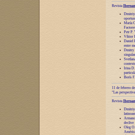
Revista
Iberoam
Dmitriy
oportun
María C
Factore
Petr P.
Víktor 
Daniel 
entre m
Dmitry 
singula
Svetlan
context
Irina D
particul
Borís F
11 de febrero de
“Las perspectiva
Revista
Iberoam
Dmitriy
latinoa
Armando
declive
Oleg O.
América