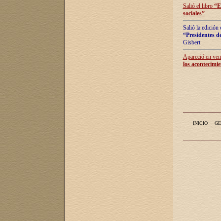
Salió el libro
“
E
sociales
”
Salió la edición
“Presidentes de
Gisbert
Apareció en vent
los acontecimie
INICIO
GE