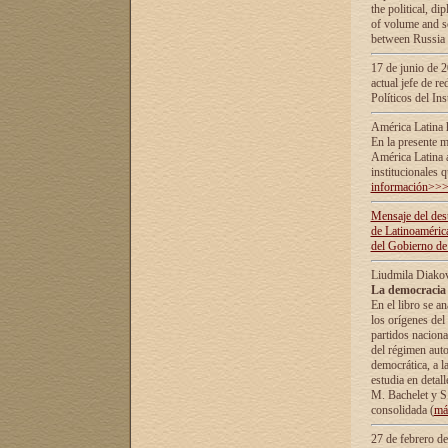
the political, d
of volume and sc
between Russia 
17 de junio de 2
actual jefe de r
Políticos del In
América Latina 
En la presente m
América Latina 
institucionales 
información>>
Mensaje del dest
de Latinoaméric
del Gobierno de
Liudmila Diako
La democracia 
En el libro se a
los orígenes del 
partidos naciona
del régimen auto
democrática, а l
estudia en detall
М. Bachelet у S.
consolidada (
má
27 de febrero d