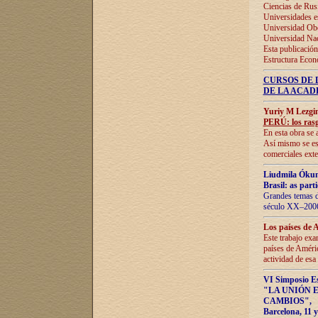
Ciencias de Rus
Universidades e
Universidad Obe
Universidad Na
Esta publicación
Estructura Econ
CURSOS DE 
DE LA ACAD
Yuriy M Lezgi
PERÚ: los rasg
En esta obra se 
Así mismo se est
comerciales exte
Liudmila Ókun
Brasil: as part
Grandes temas da
século XX–2006
Los países de 
Este trabajo exa
países de Améric
actividad de esa
VI Simposio E
"LA UNIÓN 
CAMBIOS"
,
Barcelona, 11 y