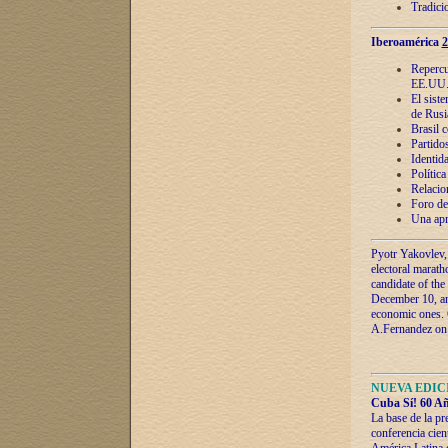
Tradici
Iberoamérica
2
Repercu
EE.UU
El sist
de Rusi
Brasil 
Partidos
Identida
Polític
Relacio
Foro de
Una apr
Pyotr Yakovlev,
electoral marath
candidate of the
December 10, and
economic ones. C
A.Fernandez on t
NUEVA EDICI
Cuba Sí! 60 Añ
La base de la pr
conferencia cien