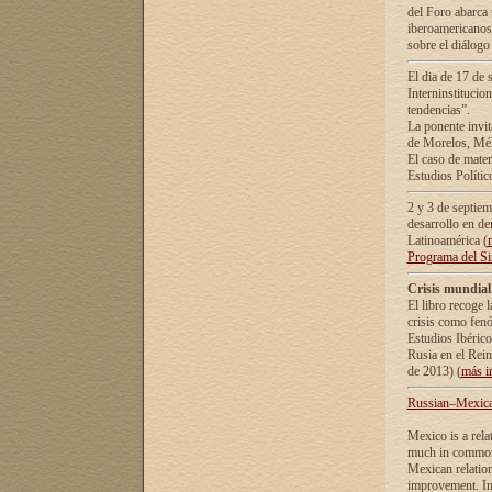
del Foro abarca 
iberoamericanos 
sobre el diálogo 
El dia de 17 de 
Interninstitucio
tendencias”.
La ponente inv
de Morelos, Méx
El caso de mate
Estudios Polític
2 y 3 de septie
desarrollo en de
Latinoamérica (
Programa del S
Crisis mundial
El libro recoge 
crisis como fen
Estudios Ibérico
Rusia en el Rei
de 2013) (
más i
Russian–Mexican
Mexico is a rela
much in common i
Mexican relation
improvement. In 