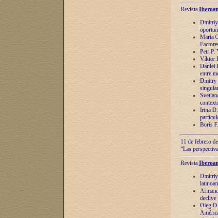
Revista
Iberoam
Dmitriy
oportun
María C
Factore
Petr P.
Víktor 
Daniel 
entre m
Dmitry 
singula
Svetlan
context
Irina D
particul
Borís F
11 de febrero de
“Las perspectiva
Revista
Iberoam
Dmitriy
latinoa
Armando
declive
Oleg O.
América