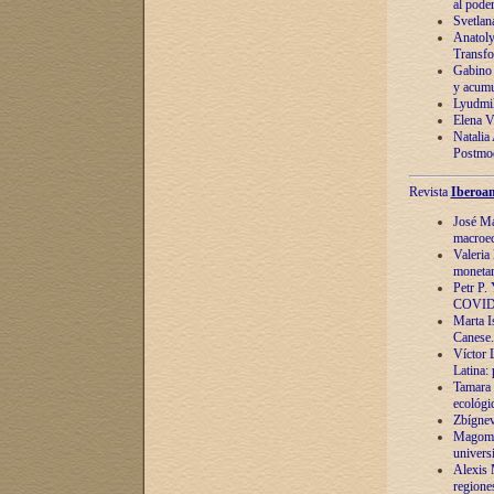
al pode
Svetlan
Anatoly
Transfo
Gabino 
y acumu
Lyudmil
Elena V.
Natalia
Postmod
Revista
Iberoam
José Ma
macroec
Valeria
monetari
Petr P.
COVID
Marta Is
Canese. 
Víctor 
Latina:
Tamara 
ecológi
Zbígnev
Magomed
univers
Alexis 
regiones