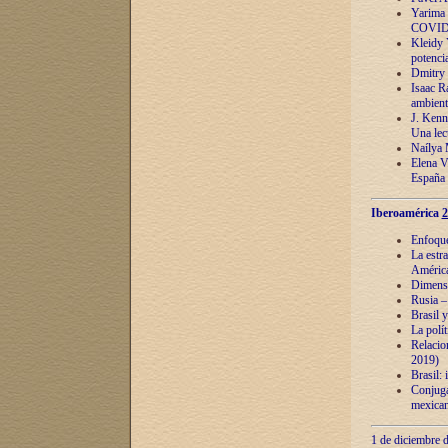
Yarima 
COVID
Kleidy 
potenci
Dmitry 
Isaac Ra
ambient
J. Kenn
Una lect
Naílya 
Elena 
España
Iberoamérica
2
Enfoques
La estr
América
Dimensi
Rusia – 
Brasil y
La polí
Relacion
2019)
Brasil: 
Conjugac
mexican
1 de diciembre d