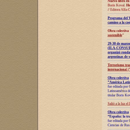
Nuevo libro en
Boris Koval.
He
// Editora Alfa-
Programa del 
camino a la coo
Obra colectiva
sostenible
"
29-30 de ma
(ILA-CONSULT
organizó ronda
argentinas de v
Terrorismo tra
internaciona
l 
Obra colectiva
”América Latin
fue editada por 
Latinoamérica de
titular Boris Ko
Salió a la luz el
Obra colectiva
“España: la tra
fue editada por 
Ciencias de Rus