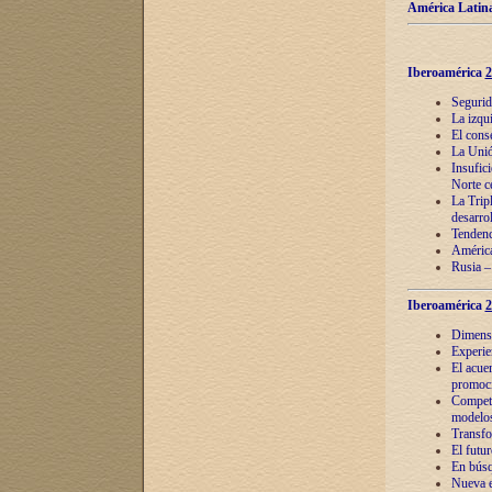
América Latina
Iberoamérica
2
Segurid
La izqu
El cons
La Unió
Insufic
Norte c
La Tripl
desarro
Tendenci
América
Rusia –
Iberoamérica
2
Dimensió
Experie
El acue
promoci
Competi
modelos
Transfo
El futu
En búsq
Nueva e