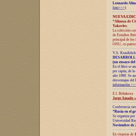
Leonardo Alm
foto>>>)
NUEVA EDIC
“Alianza de Civi
Yakovlev.
La colección con
de Estudios Ibér
principal de los
ONU, co-patroci
V.A. Krasílshch
DESARROLLO
(un ensayo del 
En el libro se a
per capita, de l
año 1990. Se ana
desventajas del 
información >>
E.I. Beliakova
Jorge Amado «r
Conferencia cien
“Rusia en el g
Se organiza por 
Universidad Rus
Noviembre de 
En vísperas de
1