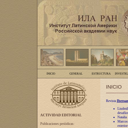
INICIO
GENERAL
ESTRUCTURA
INVESTI
INICIO
Revista
Iberoam
Liudmil
desafíos
ACTIVIDAD EDITORIAL
Natalia
Marcos A
Publicaciones periódicas:
exterio