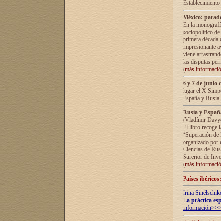
Establecimiento
México: parado
En la monografía
sociopolítico de
primera década d
impresionante a
viene arrastrand
las disputas pe
(
más informaci
6 y 7 de junio 
lugar el X Simp
España y Rusia"
Rusia y España 
(Vladímir Davyd
El libro recoge 
“Superación de l
organizado por e
Ciencias de Rus
Surerior de Inve
(
más informaci
Países ibéricos
Irina Sinélschik
La práctica esp
información>>