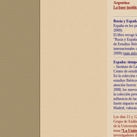
Argentina
:
La base jurídic
Rusia y España
España en los pr
2009).
El libro recoge 
“Rusia y España 
de Estudios Ibér
internacionales 
2009) (
más inf
España: tiempo
– Instituto de L
Centro de estud
En la colección 
estudios Ibérico
atención fueron:
2008, los nuevos
la colección pre
influencia de fac
fuerte impacto en
Madrid, valoran 
Los días 11 y 12
Grupo de Anális
de la Universida
tema
“La Unión
investigadores d