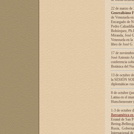
22 de marzo de 2
Generalísimo F
de Venezuela en
Encargado de Neg
Pedro Calzadilla
Bohórquez, Ph.D.
Miranda, José G
Venezuela en la 
libro de José G
17 de noviembre
José Antonio Am
conferencia sobr
Botánica del Nu
13 de octubre de
la SESIÓN SOLEM
diplomáticas rus
8 de octubre (j
Latina en el mun
Hutschenreuter 
1-3 de octubre 
Iberoamérica en 
Estatal de San P
Bering-Bellinsg
Rusia, Gobernac
Internacional de