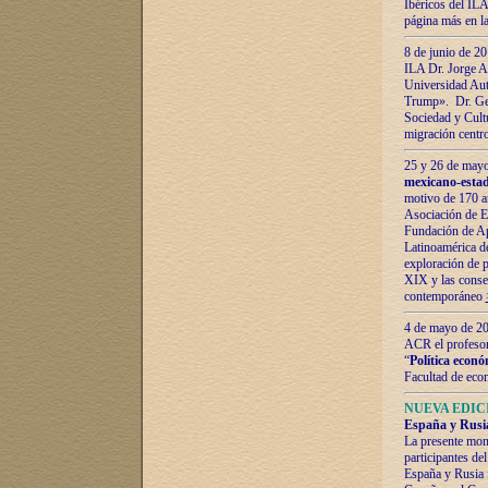
Ibéricos del ILA
página más en la
8 de junio de 20
ILA Dr. Jorge Al
Universidad Aut
Trump». Dr. Ger
Sociedad y Cultu
migración centr
25 y 26 de mayo 
mexicano-estad
motivo de 170 a
Asociación de E
Fundación de Ap
Latinoamérica d
exploración de p
XIX y las consec
contemporáneo
4 de mayo de 201
ACR el profeso
“
Política econó
Facultad de eco
NUEVA EDICI
España y Rusia 
La presente mono
participantes d
España y Rusia f