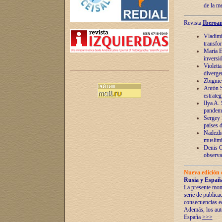
de la m
Revista
Iberoam
Vladímir
transfo
María E
inversi
Violett
diverge
Zbignie
Antón S
estrateg
Ilya A.
pandem
Sergey 
países 
Nadezhd
muslími
Denis G
observac
Nueva edición 
Rusia y España
La presente mono
serie de publica
consecuencias e
Además, los auto
España
>>>