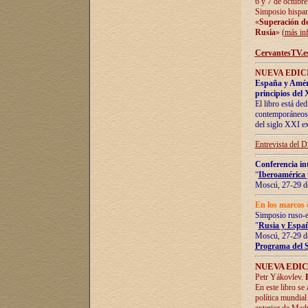
6 y 7 de octubre
Simposio hispan
«
Superación de 
Rusia
» (
más in
CervantesTV.e
NUEVA EDICI
España y Améric
principios del 
El libro está de
contemporáneos -
del siglo XXI ex
Entrevista del 
Conferencia in
“
Iberoamérica 
Moscú, 27-29 de
En los marcos 
Simposio ruso-
"
Rusia y Españ
Moscú, 27-29 de
Programa del 
NUEVA EDIC
Petr Yákovlev.
En este libro se
política mundial