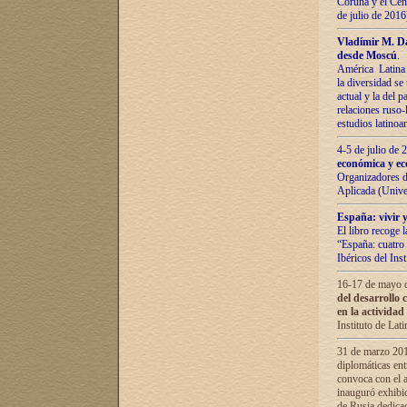
Coruña y el Cent
de julio de 201
Vladímir М. Da
desde Moscú
.
América Latina 
la diversidad se 
actual у lа del p
relaciones ruso-
estudios latino
4-5 de julio de
económica y ec
Organizadores d
Aplicada (Univ
España: vivir y
El libro recoge 
“España: cuatro 
Ibéricos del In
16-17 de mayo d
del desarrollo 
en la actividad
Instituto de La
31 de marzo 2016
diplomáticas en
convoca con el a
inauguró exhibi
de Rusia dedica