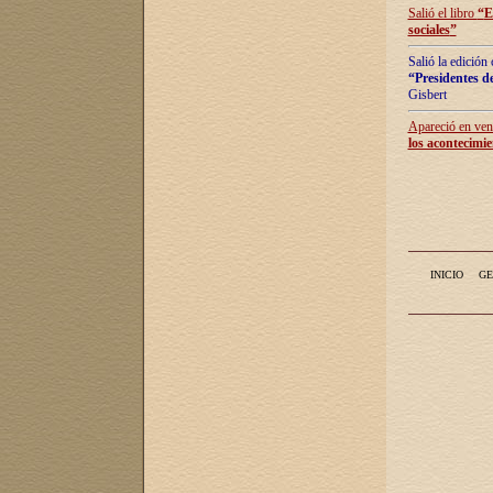
Salió el libro
“
E
sociales
”
Salió la edición
“Presidentes de
Gisbert
Apareció en vent
los acontecimie
INICIO
GE