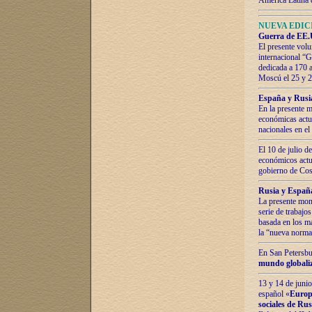
América Latina 
NUEVA EDICI
Guerra de EE.U
El presente volu
internacional “
dedicada a 170 
Moscú el 25 y 
España y Rusia:
En la presente m
económicas actua
nacionales en el
El 10 de julio d
económicos actua
gobierno de Cost
Rusia y España
La presente mono
serie de trabajo
basada en los ma
la “nueva norma
En San Petersbur
mundo globaliza
13 y 14 de junio
español «
Europa
sociales de Ru