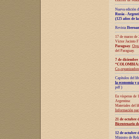
exterior de Madr
Nueva edición d
Rusia - Argent
(125 años de la
Revista
Iberoa
17 de marzo de 2
Víctor Jacinto 
Paraguay
.
Orga
del Paraguay.
7 de diciembre
“COLOMBIA:
Co-organizador
Capítulos del l
la economía y p
pdf )
En vísperas de 1
Argentina:
Materiales del li
Información para
21 de octubre 
Bicentenario d
12 de octubre 
Ministro de Rel