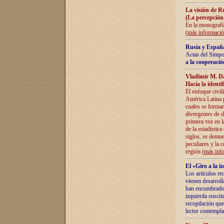
La visión de R
(La percepción
En la monografía
(
más informaci
Rusia y España
Actas del Simpo
a la cooperació
Vladímir M. D
Hacia la identi
El enfoque civil
América Latina pa
cuales se formar
divergentes de d
primera vez en l
de la estadística
siglos, se demue
peculiares y la 
región (
más inf
El «Giro a la 
Los artículos re
vienen desarroll
han encumbrado e
izquierda suscita
recopilación que
lector contempla