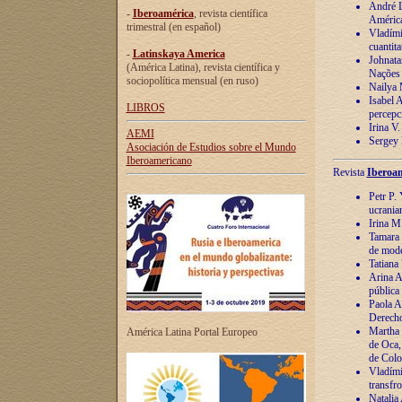
André Lu
-
Iberoamérica
, revista científica
América
trimestral (en español)
Vladímir
cuantita
-
Latinskaya America
Johnata
(América Latina), revista científica y
Nações
sociopolítica mensual (en ruso)
Nailya 
Isabel 
LIBROS
percepc
Irina V
AEMI
Sergey 
Asociación de Estudios sobre el Mundo
Iberoamericano
Revista
Iberoam
Petr P. 
ucrania
Irina M
Tamara 
de mode
Tatiana
Arina A
pública
Paola A
Derecho
Martha 
América Latina Portal Europeo
de Oca,
de Colo
Vladími
transfro
Natalia