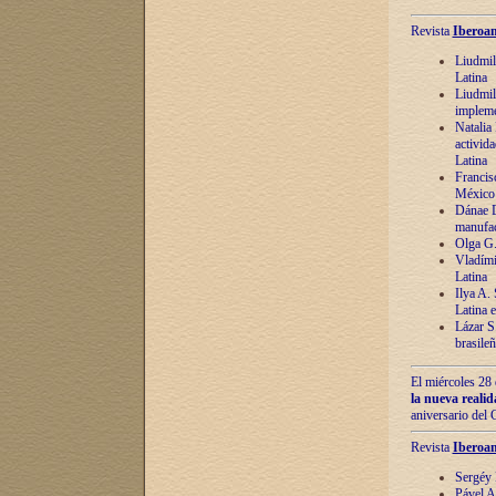
Revista
Iberoam
Liudmil
Latina
Liudmil
impleme
Natalia
activida
Latina
Francis
México 
Dánae D
manufac
Olga G.
Vladími
Latina
Ilya A.
Latina 
Lázar S.
brasile
El miércoles 28 
la nueva reali
aniversario del
Revista
Iberoam
Sergéy 
Pável A