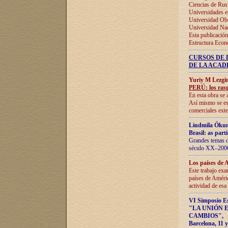
Ciencias de Rus
Universidades e
Universidad Obe
Universidad Na
Esta publicación
Estructura Econ
CURSOS DE 
DE LA ACAD
Yuriy M Lezgi
PERÚ: los rasg
En esta obra se 
Así mismo se est
comerciales exte
Liudmila Ókun
Brasil: as part
Grandes temas da
século XX–2006
Los países de 
Este trabajo exa
países de Améric
actividad de esa
VI Simposio E
"LA UNIÓN 
CAMBIOS"
,
Barcelona, 11 y