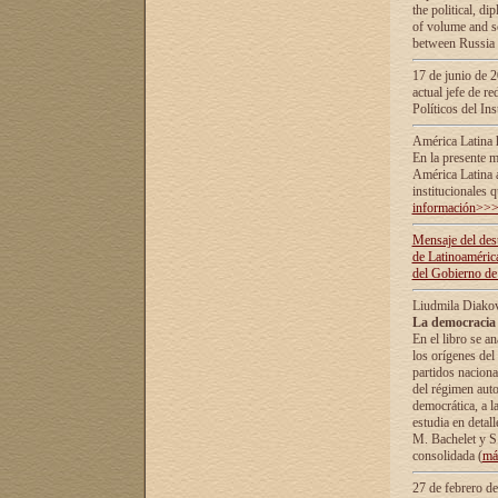
the political, d
of volume and sc
between Russia 
17 de junio de 2
actual jefe de r
Políticos del In
América Latina 
En la presente m
América Latina 
institucionales 
información>>
Mensaje del dest
de Latinoaméric
del Gobierno de
Liudmila Diako
La democracia 
En el libro se a
los orígenes del 
partidos naciona
del régimen auto
democrática, а l
estudia en detall
М. Bachelet у S.
consolidada (
má
27 de febrero d