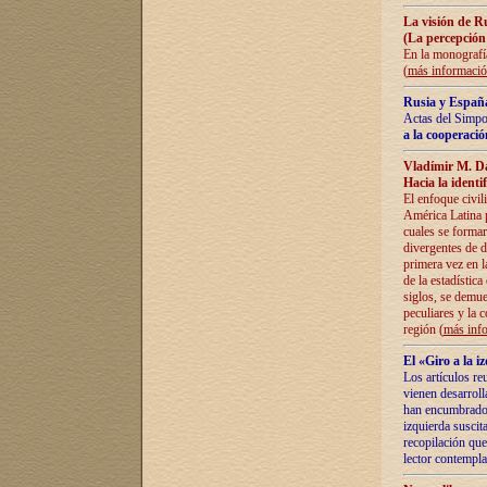
La visión de R
(La percepción
En la monografía
(
más informaci
Rusia y España
Actas del Simpo
a la cooperació
Vladímir M. D
Hacia la identi
El enfoque civil
América Latina pa
cuales se formar
divergentes de d
primera vez en l
de la estadística
siglos, se demue
peculiares y la 
región (
más inf
El «Giro a la 
Los artículos re
vienen desarroll
han encumbrado e
izquierda suscita
recopilación que
lector contempla