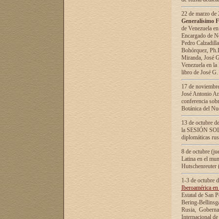
22 de marzo de 2
Generalísimo F
de Venezuela en
Encargado de Neg
Pedro Calzadilla
Bohórquez, Ph.D.
Miranda, José G
Venezuela en la 
libro de José G
17 de noviembre
José Antonio Am
conferencia sobr
Botánica del Nu
13 de octubre de
la SESIÓN SOLEM
diplomáticas rus
8 de octubre (j
Latina en el mun
Hutschenreuter 
1-3 de octubre 
Iberoamérica en 
Estatal de San P
Bering-Bellinsg
Rusia, Gobernac
Internacional de