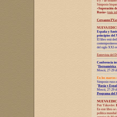
6 y 7 de octubre
Simposio hispan
«
Superación de 
Rusia
» (
más in
CervantesTV.e
NUEVA EDICI
España y Améric
principios del 
El libro está de
contemporáneos -
del siglo XXI ex
Entrevista del 
Conferencia in
“
Iberoamérica 
Moscú, 27-29 de
En los marcos 
Simposio ruso-
"
Rusia y Españ
Moscú, 27-29 de
Programa del 
NUEVA EDIC
Petr Yákovlev.
En este libro se
política mundial