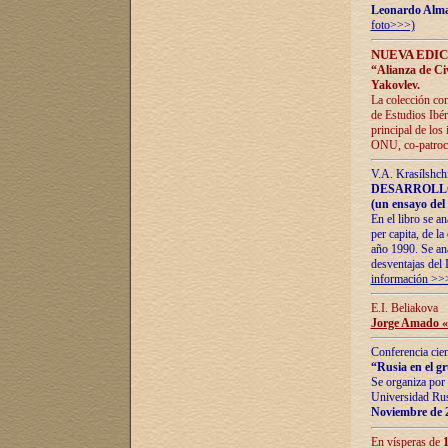
Leonardo Alm
foto>>>)
NUEVA EDIC
“Alianza de Civi
Yakovlev.
La colección con
de Estudios Ibér
principal de los
ONU, co-patroci
V.A. Krasílshch
DESARROLLO
(un ensayo del 
En el libro se a
per capita, de l
año 1990. Se ana
desventajas del 
información >>
E.I. Beliakova
Jorge Amado «r
Conferencia cien
“Rusia en el g
Se organiza por 
Universidad Rus
Noviembre de 
En vísperas de
1