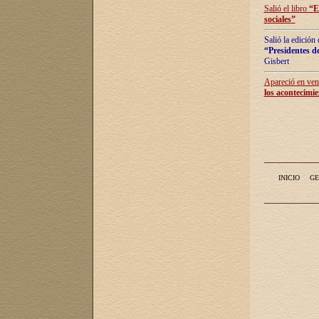
Salió el libro
“
E
sociales
”
Salió la edición
“Presidentes de
Gisbert
Apareció en vent
los acontecimie
INICIO
GE