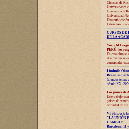
Ciencias de Rus
Universidades e
Universidad Obe
Universidad Na
Esta publicación
Estructura Econ
CURSOS DE 
DE LA ACAD
Yuriy M Lezgi
PERÚ: los rasg
En esta obra se 
Así mismo se est
comerciales exte
Liudmila Ókun
Brasil: as part
Grandes temas da
século XX–2006
Los países de 
Este trabajo exa
países de Améric
actividad de esa
VI Simposio E
"LA UNIÓN 
CAMBIOS"
,
Barcelona, 11 y