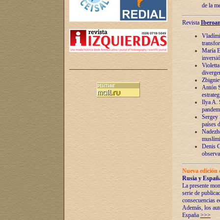
de la m
Revista
Iberoam
Vladímir
transfo
María E
inversi
Violett
diverge
Zbignie
Antón S
estrateg
Ilya A.
pandem
Sergey 
países 
Nadezhd
muslími
Denis G
observac
Nueva edición 
Rusia y España
La presente mono
serie de publica
consecuencias e
Además, los auto
España
>>>