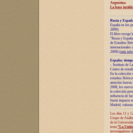
Argentina
:
La base jurídic
Rusia y España
España en los pr
2009).
El libro recoge 
“Rusia y España 
de Estudios Ibér
internacionales 
2009) (
más inf
España: tiempo
– Instituto de L
Centro de estud
En la colección 
estudios Ibérico
atención fueron:
2008, los nuevos
la colección pre
influencia de fac
fuerte impacto en
Madrid, valoran 
Los días 11 y 12
Grupo de Anális
de la Universida
tema
“La Unión
investigadores d