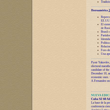
Tradici
Iberoamérica
2
Repercu
EE.UU
El sist
de Rusi
Brasil 
Partidos
Identida
Polític
Relacio
Foro de
Una apr
Pyotr Yakovlev,
electoral marath
candidate of the
December 10, and
economic ones. C
A.Fernandez on t
NUEVA EDICI
Cuba Sí! 60 Añ
La base de la pr
conferencia cien