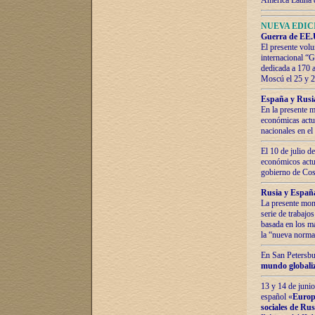
América Latina 
NUEVA EDICI
Guerra de EE.U
El presente volu
internacional “
dedicada a 170 
Moscú el 25 y 
España y Rusia:
En la presente m
económicas actua
nacionales en el
El 10 de julio d
económicos actua
gobierno de Cost
Rusia y España
La presente mono
serie de trabajo
basada en los ma
la “nueva norma
En San Petersbur
mundo globaliza
13 y 14 de junio
español «
Europa
sociales de Ru