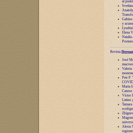
al pode
Svetlan
Anatoly
Transfo
Gabino 
y acumu
Lyudmil
Elena V.
Natalia
Postmod
Revista
Iberoam
José Ma
macroec
Valeria
monetari
Petr P.
COVID
Marta Is
Canese. 
Víctor 
Latina:
Tamara 
ecológi
Zbígnev
Magomed
univers
Alexis 
regiones