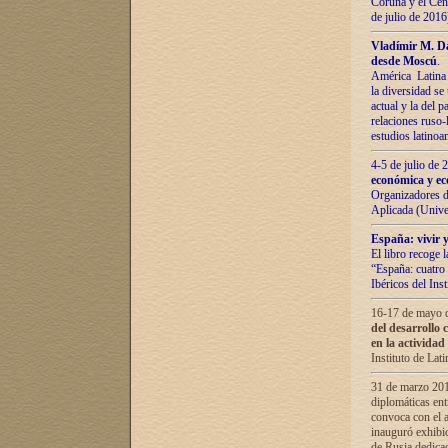
Coruña y el Cent
de julio de 201
Vladímir М. Da
desde Moscú
.
América Latina 
la diversidad se 
actual у lа del p
relaciones ruso-
estudios latino
4-5 de julio de
económica y ec
Organizadores d
Aplicada (Univ
España: vivir y
El libro recoge 
“España: cuatro 
Ibéricos del In
16-17 de mayo d
del desarrollo 
en la actividad
Instituto de La
31 de marzo 2016
diplomáticas en
convoca con el a
inauguró exhibi
de Rusia dedica