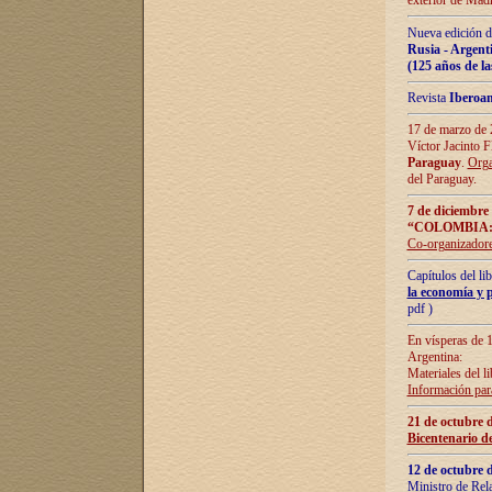
exterior de Madr
Nueva edición d
Rusia - Argent
(125 años de la
Revista
Iberoa
17 de marzo de 2
Víctor Jacinto 
Paraguay
.
Orga
del Paraguay.
7 de diciembre
“COLOMBIA:
Co-organizador
Capítulos del l
la economía y p
pdf )
En vísperas de 1
Argentina:
Materiales del li
Información para
21 de octubre 
Bicentenario d
12 de octubre 
Ministro de Rel