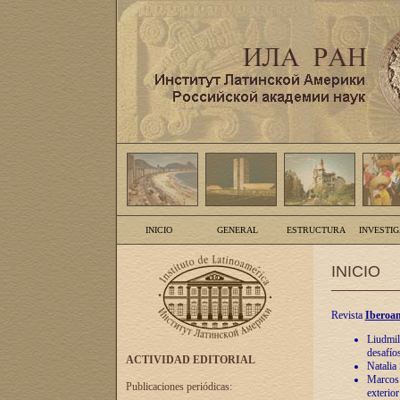
INICIO
GENERAL
ESTRUCTURA
INVESTI
INICIO
Revista
Iberoam
Liudmil
desafíos
ACTIVIDAD EDITORIAL
Natalia
Marcos A
Publicaciones periódicas:
exterio