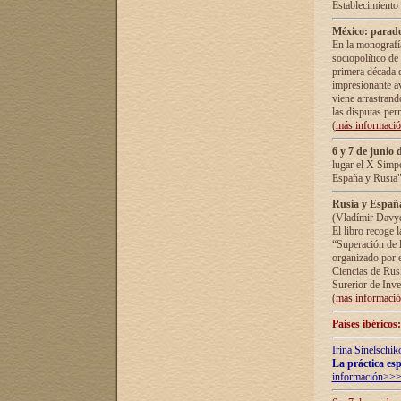
Establecimiento
México: parado
En la monografía
sociopolítico de
primera década d
impresionante a
viene arrastrand
las disputas pe
(
más informaci
6 y 7 de junio 
lugar el X Simp
España y Rusia"
Rusia y España 
(Vladímir Davyd
El libro recoge 
“Superación de l
organizado por e
Ciencias de Rus
Surerior de Inve
(
más informaci
Países ibéricos
Irina Sinélschik
La práctica esp
información>>