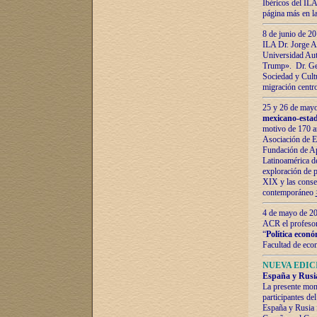
Ibéricos del ILA
página más en la
8 de junio de 20
ILA Dr. Jorge Al
Universidad Aut
Trump». Dr. Ger
Sociedad y Cultu
migración centr
25 y 26 de mayo 
mexicano-estad
motivo de 170 a
Asociación de E
Fundación de Ap
Latinoamérica d
exploración de p
XIX y las consec
contemporáneo
4 de mayo de 201
ACR el profeso
“
Política econó
Facultad de eco
NUEVA EDICI
España y Rusia 
La presente mono
participantes d
España y Rusia f