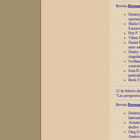
Revista
Iberoam
Dmitriy
oportun
María C
Factore
Petr P.
Víktor 
Daniel 
entre m
Dmitry 
singula
Svetlan
context
Irina D
particul
Borís F
11 de febrero de
“Las perspectiva
Revista
Iberoam
Dmitriy
latinoa
Armando
declive
Oleg O.
América