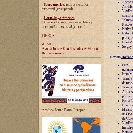
André Lu
-
Iberoamérica
, revista científica
América
trimestral (en español)
Vladímir
cuantita
-
Latinskaya America
Johnata
(América Latina), revista científica y
Nações
sociopolítica mensual (en ruso)
Nailya 
Isabel 
LIBROS
percepc
Irina V
AEMI
Sergey 
Asociación de Estudios sobre el Mundo
Iberoamericano
Revista
Iberoam
Petr P. 
ucrania
Irina M
Tamara 
de mode
Tatiana
Arina A
pública
Paola A
Derecho
Martha 
América Latina Portal Europeo
de Oca,
de Colo
Vladími
transfro
Natalia