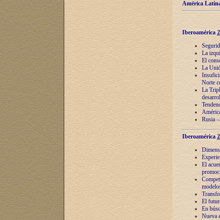
América Latina
Iberoamérica
2
Segurid
La izqu
El cons
La Unió
Insufic
Norte c
La Tripl
desarro
Tendenci
América
Rusia –
Iberoamérica
2
Dimensió
Experie
El acue
promoci
Competi
modelos
Transfo
El futu
En búsq
Nueva e