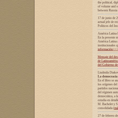
the political, d
of volume and sc
between Russia 
17 de junio de 2
actual jefe de r
Políticos del In
América Latina 
En la presente m
América Latina 
institucionales 
información>>
Mensaje del dest
de Latinoaméric
del Gobierno de
Liudmila Diako
La democracia 
En el libro se a
los orígenes del 
partidos naciona
del régimen auto
democrática, а l
estudia en detall
М. Bachelet у S.
consolidada (
má
27 de febrero d