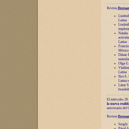
Revista
Iberoam
Liudmil
Latina
Liudmil
impleme
Natalia
activida
Latina
Francis
México 
Dánae D
manufac
Olga G.
Vladími
Latina
Ilya A.
Latina 
Lázar S.
brasile
El miércoles 28 
la nueva reali
aniversario del
Revista
Iberoam
Sergéy 
Pável A