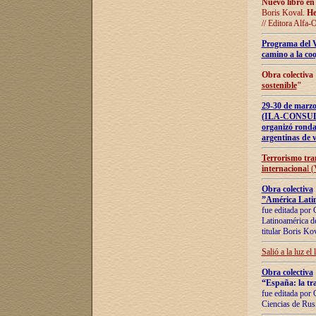
Nuevo libro en
Boris Koval.
He
// Editora Alfa-
Programa del 
camino a la coo
Obra colectiva
sostenible
"
29-30 de ma
(ILA-CONSULT
organizó ronda
argentinas de v
Terrorismo tra
internaciona
l 
Obra colectiva
”América Latin
fue editada por 
Latinoamérica de
titular Boris Ko
Salió a la luz el
Obra colectiva
“España: la tra
fue editada por 
Ciencias de Rus