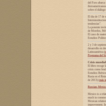
del Foro abarca 
iberoamericanos 
sobre el diálogo 
El dia de 17 de 
Interninstitucio
tendencias”.
La ponente inv
de Morelos, Méx
El caso de mate
Estudios Polític
2 y 3 de septie
desarrollo en de
Latinoamérica (
Programa del S
Crisis mundial
El libro recoge 
crisis como fen
Estudios Ibérico
Rusia en el Rei
de 2013) (
más i
Russian–Mexican
Mexico is a rela
much in common i
Mexican relation
improvement. In 