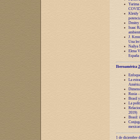
Yarima 
COVID
Kleidy 
potenci
Dmitry 
Isaac Ra
ambient
J. Kenn
Una lect
Naílya 
Elena 
España
Iberoamérica
2
Enfoques
La estr
América
Dimensi
Rusia – 
Brasil y
La polí
Relacion
2019)
Brasil: 
Conjugac
mexican
1 de diciembre d