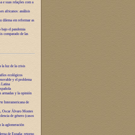
ssa e suas relações com a
es africanos: análisis
eu dilema em reformar as
o bajo el pandemia
sis comparado de las
la luz de la crisis
afíos ecológicos
novable y el problema
 Latina
española
s armadas y la opinión
te Interamericana de
o, Oscar Álvaro Montes
olencia de género (casos
n la aglomeración
erna de España: retorno