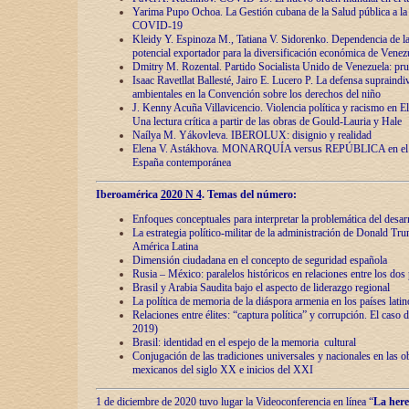
Yarima Pupo Ochoa. La Gestión cubana de la Salud pública a la 
COVID-19
Kleidy Y. Espinoza M., Tatiana V. Sidorenko. Dependencia de la 
potencial exportador para la diversificación económica de Venez
Dmitry M. Rozental. Partido Socialista Unido de Venezuela: prue
Isaac Ravetllat Ballesté, Jairo E. Lucero P. La defensa supraindi
ambientales en la Convención sobre los derechos del niño
J. Kenny Acuña Villavicencio. Violencia política y racismo en E
Una lectura crítica a partir de las obras de Gould-Lauria y Hale
Naílya M. Yákovleva. IBEROLUX: disignio y realidad
Elena V. Astákhova. MONARQUÍA versus REPÚBLICA en el dis
España contemporánea
Iberoamérica
2020 N 4
. Temas del número:
Enfoques conceptuales para interpretar la problemática del desarr
La estrategia político-militar de la administración de Donald Tr
América Latina
Dimensión ciudadana en el concepto de seguridad española
Rusia – México: paralelos históricos en relaciones entre los dos 
Brasil y Arabia Saudita bajo el aspecto de liderazgo regional
La política de memoria de la diáspora armenia en los países lati
Relaciones entre élites: “captura política” y corrupción. El caso
2019)
Brasil: identidad en el espejo de la memoria cultural
Conjugación de las tradiciones universales y nacionales en las ob
mexicanos del siglo XX e inicios del XXI
1 de diciembre de 2020 tuvo lugar la Videoconferencia en línea “
La here