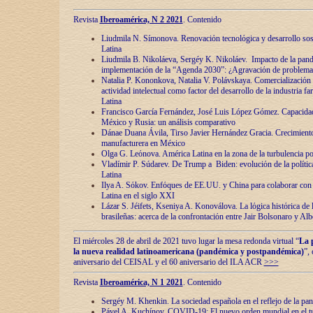
Revista
Iberoamérica, N 2 2021
. Contenido
Liudmila N. Símonova. Renovaciόn tecnolόgica y desarrollo s
Latina
Liudmila B. Nikoláeva, Sergéy K. Nikoláev. Impacto de la pand
implementaciόn de la “Agenda 2030”: ¿Agravaciόn de problemas 
Natalia P. Kononkova, Natalia V. Polávskaya. Comercializaciόn 
actividad intelectual como factor del desarrollo de la industria 
Latina
Francisco García Fernández, José Luis López Gómez. Capacida
México y Rusia: un análisis comparativo
Dánae Duana Ávila, Tirso Javier Hernández Gracia. Crecimiento 
manufacturera en México
Olga G. Leόnova. América Latina en la zona de la turbulencia pol
Vladímir P. Súdarev. De Trump a Biden: evoluciόn de la políti
Latina
Ilya A. Sόkov. Enfόques de EE.UU. y China para colaborar con 
Latina en el siglo XXI
Lázar S. Jéifets, Kseniya A. Konoválova. La lόgica histόrica de l
brasileñas: acerca de la confrontaciόn entre Jair Bolsonaro y Al
El miércoles 28 de abril de 2021 tuvo lugar la mesa redonda virtual “
La 
la nueva realidad latinoamericana (pandémica y postpandémica)
”,
aniversario del CEISAL y el 60 aniversario del ILA ACR
>>>
Revista
Iberoamérica, N 1 2021
. Contenido
Sergéy M. Khenkin. La sociedad española en el reflejo de la pa
Pável A. Kuchínov. COVID-19: El nuevo orden mundial en el t