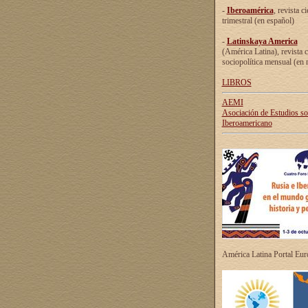
-
Iberoamérica
, revista ci
trimestral (en español)
-
Latinskaya America
(América Latina), revista c
sociopolítica mensual (en 
LIBROS
AEMI
Asociación de Estudios s
Iberoamericano
América Latina Portal Eu