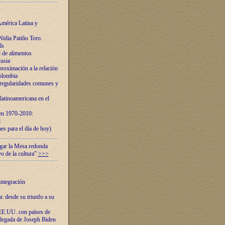
mérica Latina y
idia Patiño Toro.
ls
 de alimentos
usia
roximación a la relación
olombia
 regularidades comunes y
latinoamericana en el
 en 1970-2010:
l
es para el día de hoy)
ugar la Mesa redonda
vo de la cultura”
>>>
integración
 desde su triunfo a su
EE.UU. con países de
llegada de Joseph Biden