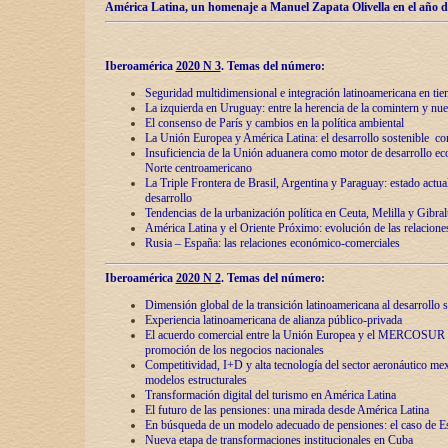
América Latina, un homenaje a Manuel Zapata Olivella en el año d
Iberoamérica
2020 N 3
.
Temas del número:
Seguridad multidimensional e integración latinoamericana en tie
La izquierda en Uruguay: entre la herencia de lа comintern y nue
El consenso de París y cambios en la política ambiental
La Unión Europea y América Latina: el desarrollo sostenible con
Insuficiencia de la Unión aduanera como motor de desarrollo ec
Norte centroamericano
La Triple Frontera de Brasil, Argentina y Paraguay: estado actual
desarrollo
Tendencias de la urbanización política en Ceuta, Melilla y Gibral
América Latina y el Oriente Próximo: evolución de las relacione
Rusia – España: las relaciones económico-comerciales
Iberoamérica
2020 N 2
.
Temas del número:
Dimensión global de la transición latinoamericana al desarrollo s
Experiencia latinoamericana de alianza público-privada
El acuerdo comercial entre la Unión Europea y el MERCOSUR
promoción de los negocios nacionales
Competitividad, I+D y alta tecnología del sector aeronáutico me
modelos estructurales
Transformación digital del turismo en América Latina
El futuro de las pensiones: una mirada desde América Latina
En búsqueda de un modelo adecuado de pensiones: el caso de E
Nueva etapa de transformaciones institucionales en Cuba