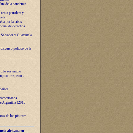
luz de la pandemia
renta petrolera y
uela
ba por la crisis
vidual de derechos
l Salvador y Guatemala.
curso político de la
ollo sostenible
ump con respecto a
países
noamericanos
 de Argentina (2015-
ras de los pintores
ncia africana en