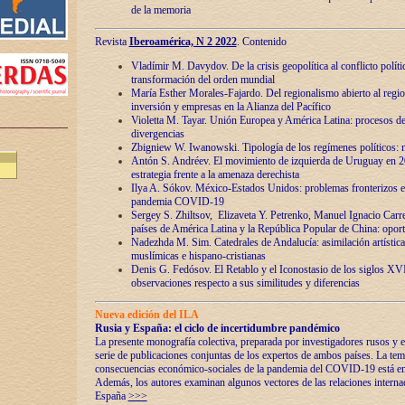
de la memoria
Revista
Iberoamérica, N 2 2022
. Contenido
Vladímir M. Davydov. De la crisis geopolítica al conflicto polític
transformación del orden mundial
María Esther Morales-Fajardo. Del regionalismo abierto al regio
inversión y empresas en la Alianza del Pacífico
Violetta M. Tayar. Unión Europea y América Latina: procesos d
divergencias
Zbigniew W. Iwanowski. Tipología de los regímenes políticos: m
Antón S. Andréev. El movimiento de izquierda de Uruguay en 2
estrategia frente a la amenaza derechista
Ilya A. Sókov. México-Estados Unidos: problemas fronterizos en
pandemia COVID-19
Sergey S. Zhiltsov, Elizaveta Y. Petrenko, Manuel Ignacio Carre
países de América Latina y la República Popular de China: oport
Nadezhda M. Sim. Catedrales de Andalucía: asimilación artística
muslímicas e hispano-cristianas
Denis G. Fedósov. El Retablo y el Iconostasio de los siglos X
observaciones respecto a sus similitudes y diferencias
Nueva edición del ILA
Rusia y España: el ciclo de incertidumbre pandémico
La presente monografía colectiva, preparada por investigadores rusos y e
serie de publicaciones conjuntas de los expertos de ambos países. La temá
consecuencias económico-sociales de la pandemia del COVID-19 está en e
Además, los autores examinan algunos vectores de las relaciones interna
España
>>>