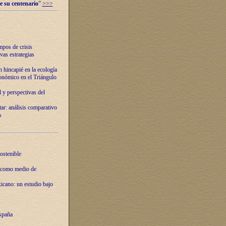
e su centenario
”
>>>
mpos de crisis
vas estrategias
 hincapié en la ecología
onómico en el Triángulo
 y perspectivas del
tar: análisis comparativo
s
ostenible
 como medio de
xicano: un estudio bajo
spaña