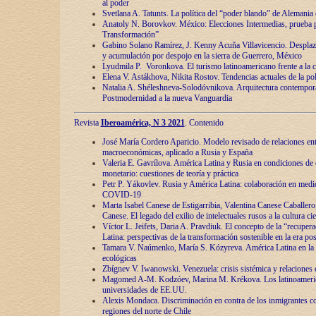
al poder
Svetlana A. Tatunts. La política del “poder blando” de Alemania
Anatoly N. Borovkov. México: Elecciones Intermedias, prueba p
Transformación”
Gabino Solano Ramírez, J. Kenny Acuña Villavicencio. Desplaz
y acumulación por despojo en la sierra de Guerrero, México
Lyudmila P. Voronkova. El turismo latinoamericano frente a la c
Elena V. Astákhova, Nikita Rostov. Tendencias actuales de la pol
Natalia A. Shéleshneva-Solodóvnikova. Arquitectura contemporá
Postmodernidad a la nueva Vanguardia
Revista
Iberoamérica, N 3 2021
. Contenido
José María Cordero Aparicio. Modelo revisado de relaciones ent
macroeconómicas, aplicado a Rusia y España
Valeria E. Gavrílova. América Latina y Rusia en condiciones de d
monetario: cuestiones de teoría y práctica
Petr P. Yákovlev. Rusia y América Latina: colaboración en medi
COVID-19
Marta Isabel Canese de Estigarribia, Valentina Canese Caballero, 
Canese. El legado del exilio de intelectuales rusos a la cultura ci
Víctor L. Jeifets, Daria A. Pravdiuk. El concepto de la “recuper
Latina: perspectivas de la transformación sostenible en la era p
Tamara V. Naúmenko, María S. Kózyreva. América Latina en la 
ecológicas
Zbígnev V. Iwanowski. Venezuela: crisis sistémica y relaciones c
Magomed A-M. Kodzóev, Marina M. Krékova. Los latinoameric
universidades de EE.UU.
Alexis Mondaca. Discriminación en contra de los inmigrantes c
regiones del norte de Chile