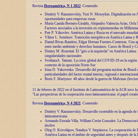
Revista
Iberoamérica, N 1 2022
. Contenido
Dmitriy V. Razumovskiy, Yuri N. Moseykin. Digitalización en A
oportunidades para empresas rusas
María Camila Bermeo-Giraldo, Alejandro Valencia-Arias, Orfa N
Factores asociados a la inversión en criptomonedas en Millennia
Petr P. Yákovlev. América Latina y Rusia en el mercado mundial
Víktor L. Seménov. Transición energética en América Latina y R
Daniel Rivas-Ramírez, Edgar Hernan Fuentes-Contreras. Una ap
entre medio ambiente y derechos humanos. Casos de Brasil y C
Dmitry M. Rozental. El “giro a la izquierda” en América Latina:
singularidades nacionales
SvetlanaA. Tatunts. La crisis global del COVID-19 en la región 
contexto de la oposición Norte-Sur
Irina D. Yakovenko. Desarrollo del programa nuclear de Brasil
particularidades del factor estatal interno, regional e internaciona
Borís F. Martynov. 40 años desde la guerra de Malvinas (leccion
11 de febrero de 2022 en el Instituto de Latinoamérica de la ACR tuvo l
“Las perspectivas de la cooperación ruso-latinoamericana: el papel creati
Revista
Iberoamérica, N 4 2021
. Contenido
Dmitriy V. Razumovskiy. Desarrollo sostenible en la agenda de 
latinoamericana
Armando Estrada Villa, William Cerón Gonsalez. La Democracia:
declive
Oleg O. Krivolápov, Nataliya V. Stepánova. La cooperación de 
América Latina en el ámbito de seguridad antes y después de la 