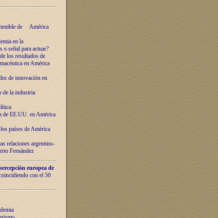
ostenible de América
emia en la
o señal para actuar?
de los resultados de
farmacéutica en América
des de innovaciόn en
de la industria
ítica
ca de EE.UU. en América
los países de Amèrica
as relaciones argentino-
berto Fernández
percepción europea de
 coincidiendo con el 50
ndemia
urismo