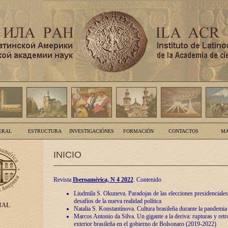
ERAL
ESTRUCTURA
INVESTIGACIÓNES
FORMACIÓN
CONTACTOS
MA
INICIO
Revista
Iberoamérica, N 4 2022
. Contenido
Liudmila S. Okuneva. Paradojas de las elecciones presidenciales
desafíos de la nueva realidad política
IAL
Natalia S. Konstantínova. Cultura brasileña durante la pandemia
Marcos Antonio da Silva. Un gigante a la deriva: rupturas y retro
exterior brasileña en el gobierno de Bolsonaro (2019-2022)