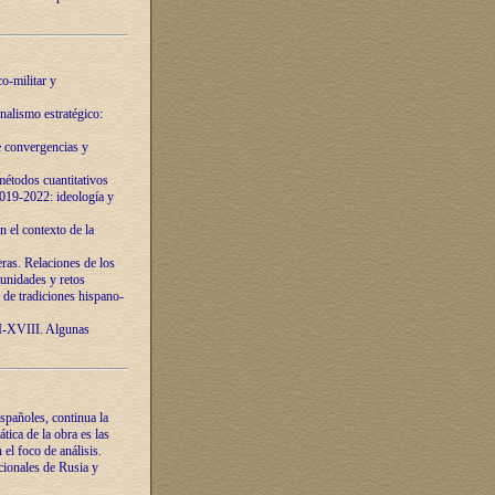
o-militar y
nalismo estratégico:
e convergencias y
étodos cuantitativos
019-2022: ideología y
 el contexto de la
ras. Relaciones de los
unidades y retos
 de tradiciones hispano-
VI-XVIII. Algunas
spañoles, continua la
tica de la obra es las
l foco de análisis.
cionales de Rusia y