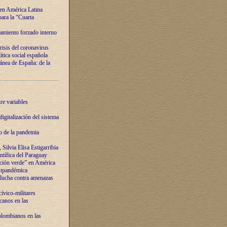
 en América Latina
ara la “Cuarta
amiento forzado interno
risis del coronavirus
ítica social española
nea de España: de la
re variables
igitalización del sistema
o de la pandemia
Silvia Elisa Estigarribia
entífica del Paraguay
ación verde” en América
ostpandémica
lucha contra amenazas
ívico-militares
anos en las
olombianos en las