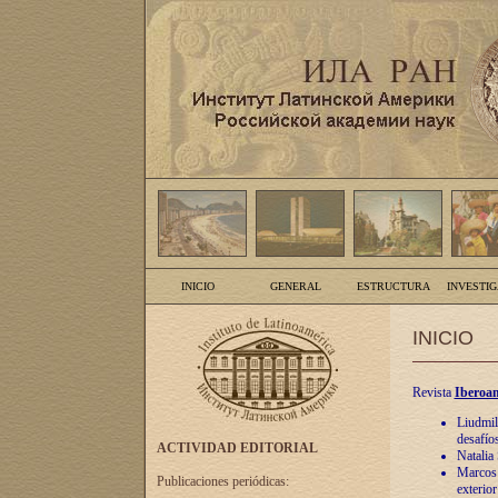
INICIO
GENERAL
ESTRUCTURA
INVESTI
INICIO
Revista
Iberoam
Liudmil
desafíos
ACTIVIDAD EDITORIAL
Natalia
Marcos A
Publicaciones periódicas:
exterio