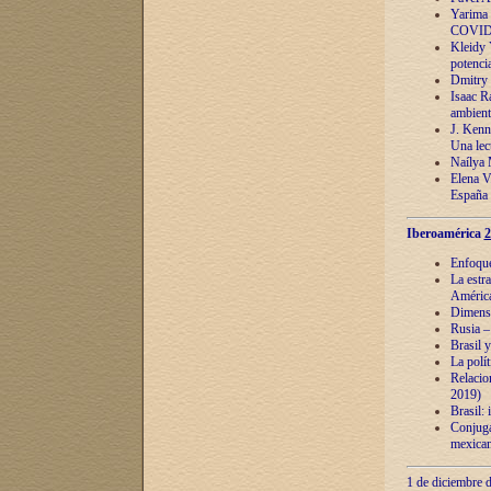
Yarima 
COVID
Kleidy 
potenci
Dmitry 
Isaac Ra
ambient
J. Kenn
Una lect
Naílya 
Elena 
España
Iberoamérica
2
Enfoques
La estr
América
Dimensi
Rusia – 
Brasil y
La polí
Relacion
2019)
Brasil: 
Conjugac
mexican
1 de diciembre d