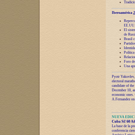
Tradici
Iberoamérica
2
Repercu
EE.UU
El sist
de Rusi
Brasil 
Partidos
Identida
Polític
Relacio
Foro de
Una apr
Pyotr Yakovlev,
electoral marath
candidate of the
December 10, and
economic ones. C
A.Fernandez on t
NUEVA EDICI
Cuba Sí! 60 Añ
La base de la pr
conferencia cien