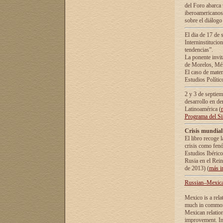
del Foro abarca 
iberoamericanos 
sobre el diálogo 
El dia de 17 de 
Interninstitucio
tendencias”.
La ponente inv
de Morelos, Méx
El caso de mate
Estudios Polític
2 y 3 de septie
desarrollo en de
Latinoamérica (
Programa del S
Crisis mundial
El libro recoge 
crisis como fen
Estudios Ibérico
Rusia en el Rei
de 2013) (
más i
Russian–Mexican
Mexico is a rela
much in common i
Mexican relation
improvement. In 