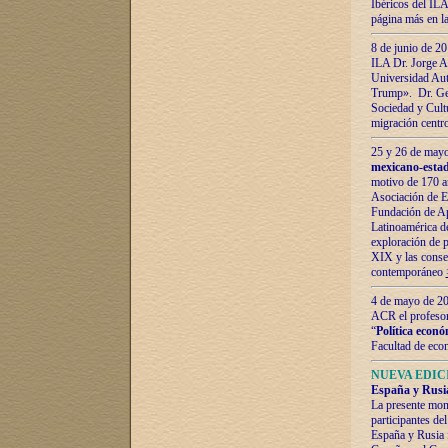
Ibéricos del ILA
página más en la
8 de junio de 20
ILA Dr. Jorge Al
Universidad Aut
Trump». Dr. Ger
Sociedad y Cultu
migración centr
25 y 26 de mayo 
mexicano-estad
motivo de 170 a
Asociación de E
Fundación de Ap
Latinoamérica d
exploración de p
XIX y las consec
contemporáneo
4 de mayo de 201
ACR el profeso
“
Política econó
Facultad de eco
NUEVA EDICI
España y Rusia 
La presente mono
participantes d
España y Rusia f