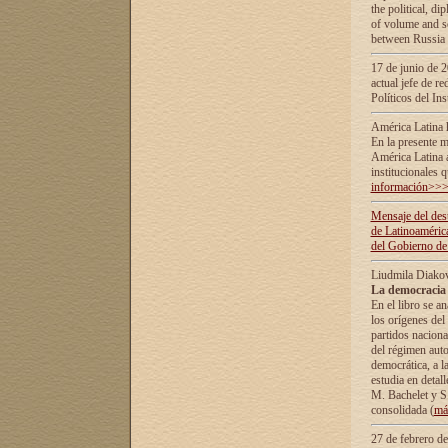
the political, d
of volume and sc
between Russia 
17 de junio de 2
actual jefe de r
Políticos del In
América Latina 
En la presente m
América Latina 
institucionales 
información>>
Mensaje del dest
de Latinoaméric
del Gobierno de
Liudmila Diako
La democracia 
En el libro se a
los orígenes del 
partidos naciona
del régimen auto
democrática, а l
estudia en detall
М. Bachelet у S.
consolidada (
má
27 de febrero d