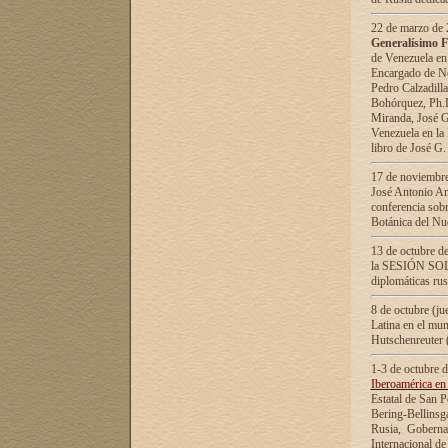
22 de marzo de 2
Generalísimo F
de Venezuela en
Encargado de Neg
Pedro Calzadilla
Bohórquez, Ph.D.
Miranda, José G
Venezuela en la 
libro de José G
17 de noviembre
José Antonio Am
conferencia sobr
Botánica del Nu
13 de octubre de
la SESIÓN SOLEM
diplomáticas rus
8 de octubre (j
Latina en el mun
Hutschenreuter 
1-3 de octubre 
Iberoamérica en 
Estatal de San P
Bering-Bellinsg
Rusia, Gobernac
Internacional de