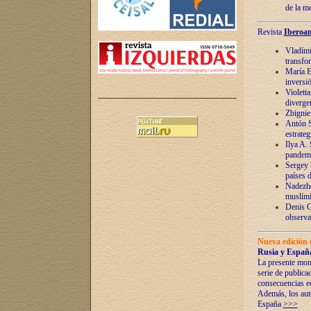
de la m
Revista
Iberoam
Vladímir
transfo
María E
inversi
Violett
diverge
Zbignie
Antón S
estrateg
Ilya A.
pandem
Sergey 
países 
Nadezhd
muslími
Denis G
observac
Nueva edición 
Rusia y España
La presente mono
serie de publica
consecuencias e
Además, los auto
España
>>>