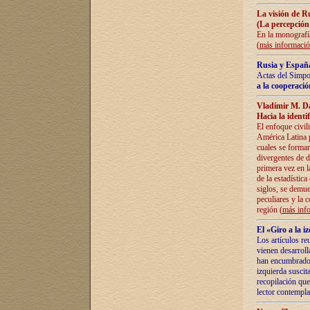
La visión de R
(La percepción
En la monografía
(
más informaci
Rusia y España
Actas del Simpo
a la cooperació
Vladímir M. D
Hacia la identi
El enfoque civil
América Latina pa
cuales se formar
divergentes de d
primera vez en l
de la estadística
siglos, se demue
peculiares y la 
región (
más inf
El «Giro a la 
Los artículos re
vienen desarroll
han encumbrado e
izquierda suscita
recopilación que
lector contempla