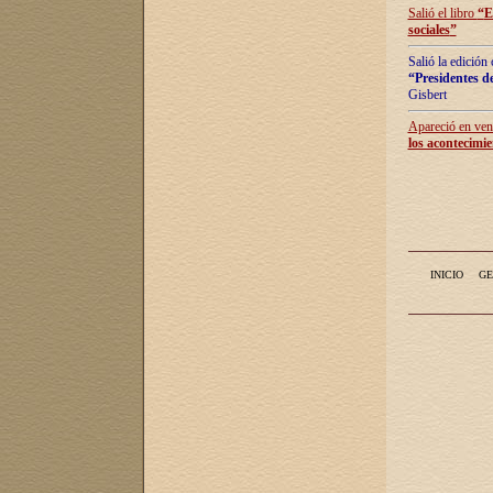
Salió el libro
“
E
sociales
”
Salió la edición
“Presidentes de
Gisbert
Apareció en vent
los acontecimie
INICIO
GE