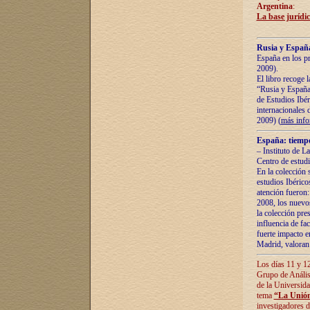
Argentina
:
La base jurídic
Rusia y España
España en los pr
2009).
El libro recoge 
“Rusia y España 
de Estudios Ibér
internacionales 
2009) (
más inf
España: tiempo
– Instituto de L
Centro de estud
En la colección 
estudios Ibérico
atención fueron:
2008, los nuevos
la colección pre
influencia de fac
fuerte impacto en
Madrid, valoran 
Los días 11 y 12
Grupo de Anális
de la Universida
tema
“La Unión
investigadores d