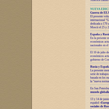
América Latina 
NUEVA EDICI
Guerra de EE.U
El presente volu
internacional “
dedicada a 170 
Moscú el 25 y 
España y Rusia:
En la presente m
económicas actua
nacionales en el
El 10 de julio d
económicos actua
gobierno de Cost
Rusia y España
La presente mono
serie de trabajo
basada en los ma
la “nueva norma
En San Petersbur
mundo globaliza
13 y 14 de junio
español «
Europa
sociales de Ru