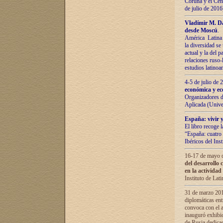
Coruña y el Cent
de julio de 201
Vladímir М. Da
desde Moscú
.
América Latina 
la diversidad se 
actual у lа del p
relaciones ruso-
estudios latino
4-5 de julio de
económica y ec
Organizadores d
Aplicada (Univ
España: vivir y
El libro recoge 
“España: cuatro 
Ibéricos del In
16-17 de mayo d
del desarrollo 
en la actividad
Instituto de La
31 de marzo 2016
diplomáticas en
convoca con el a
inauguró exhibi
de Rusia dedica