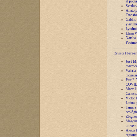
al pode
Svetlan
Anatoly
Transfo
Gabino 
y acumu
Lyudmil
Elena V.
Natalia
Postmod
Revista
Iberoam
José Ma
macroec
Valeria
monetari
Petr P.
COVID
Marta Is
Canese. 
Víctor 
Latina:
Tamara 
ecológi
Zbígnev
Magomed
univers
Alexis 
regiones