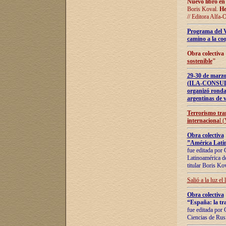
Nuevo libro en
Boris Koval.
He
// Editora Alfa-
Programa del 
camino a la coo
Obra colectiva
sostenible
"
29-30 de ma
(ILA-CONSULT
organizó ronda
argentinas de v
Terrorismo tra
internaciona
l 
Obra colectiva
”América Latin
fue editada por 
Latinoamérica de
titular Boris Ko
Salió a la luz el
Obra colectiva
“España: la tra
fue editada por 
Ciencias de Rus