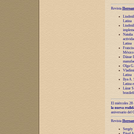
Revista
Iberoam
Liudmil
Latina
Liudmil
impleme
Natalia
activida
Latina
Francis
México 
Dánae D
manufac
Olga G.
Vladími
Latina
Ilya A.
Latina 
Lázar S.
brasile
El miércoles 28 
la nueva reali
aniversario del
Revista
Iberoam
Sergéy 
Pável A