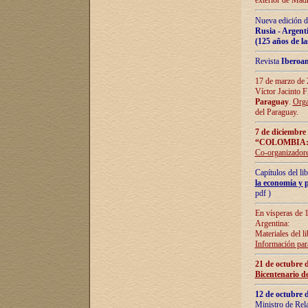
exterior de Madr
Nueva edición d
Rusia - Argent
(125 años de la
Revista
Iberoa
17 de marzo de 2
Víctor Jacinto 
Paraguay
.
Orga
del Paraguay.
7 de diciembre
“COLOMBIA:
Co-organizador
Capítulos del l
la economía y p
pdf )
En vísperas de 1
Argentina:
Materiales del li
Información para
21 de octubre 
Bicentenario d
12 de octubre 
Ministro de Rel