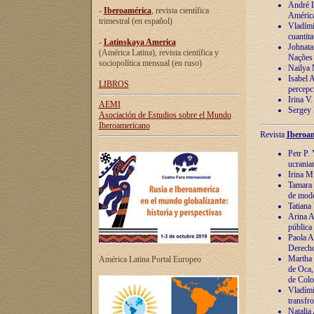
André Lu
-
Iberoamérica
, revista científica
América
trimestral (en español)
Vladímir
cuantita
-
Latinskaya America
Johnata
(América Latina), revista científica y
Nações
sociopolítica mensual (en ruso)
Nailya 
Isabel 
LIBROS
percepc
Irina V
AEMI
Sergey 
Asociación de Estudios sobre el Mundo
Iberoamericano
Revista
Iberoam
Petr P. 
ucrania
Irina M
Tamara 
de mode
Tatiana
Arina A
pública
Paola A
Derecho
Martha 
América Latina Portal Europeo
de Oca,
de Colo
Vladími
transfro
Natalia