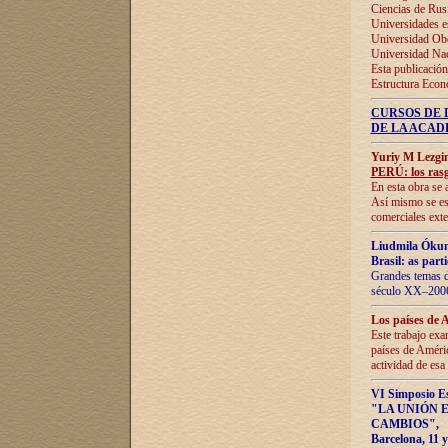
Ciencias de Rus
Universidades e
Universidad Obe
Universidad Na
Esta publicación
Estructura Econ
CURSOS DE 
DE LA ACAD
Yuriy M Lezgi
PERÚ: los rasg
En esta obra se 
Así mismo se est
comerciales exte
Liudmila Ókun
Brasil: as part
Grandes temas da
século XX–2006
Los países de 
Este trabajo exa
países de Améric
actividad de esa
VI Simposio E
"LA UNIÓN 
CAMBIOS"
,
Barcelona, 11 y