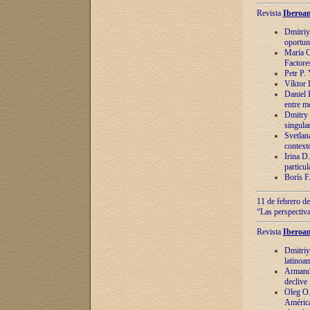
Revista
Iberoam
Dmitriy
oportun
María C
Factore
Petr P.
Víktor 
Daniel 
entre m
Dmitry 
singula
Svetlan
context
Irina D
particul
Borís F
11 de febrero de
“Las perspectiva
Revista
Iberoam
Dmitriy
latinoa
Armando
declive
Oleg O.
América