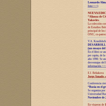
Leonardo Alm
foto>>>)
NUEVA EDIC
“Alianza de Civi
Yakovlev.
La colección con
de Estudios Ibér
principal de los
ONU, co-patroci
V.A. Krasílshch
DESARROLLO
(un ensayo del 
En el libro se a
per capita, de l
año 1990. Se ana
desventajas del 
información >>
E.I. Beliakova
Jorge Amado «r
Conferencia cien
“Rusia en el g
Se organiza por 
Universidad Rus
Noviembre de 
En vísperas de
1