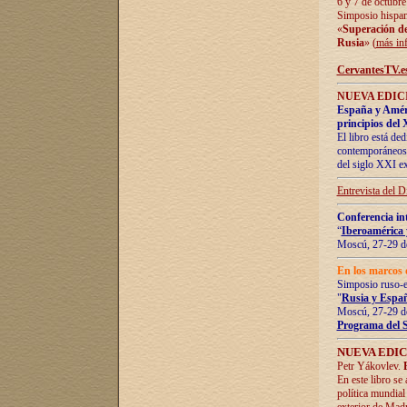
6 y 7 de octubre
Simposio hispan
«
Superación de 
Rusia
» (
más in
CervantesTV.e
NUEVA EDICI
España y Améric
principios del 
El libro está de
contemporáneos -
del siglo XXI ex
Entrevista del 
Conferencia in
“
Iberoamérica 
Moscú, 27-29 de
En los marcos 
Simposio ruso-
"
Rusia y Españ
Moscú, 27-29 de
Programa del 
NUEVA EDIC
Petr Yákovlev.
En este libro se
política mundial