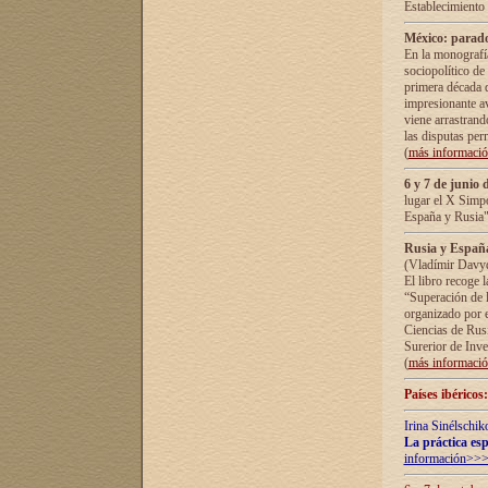
Establecimiento
México: parado
En la monografía
sociopolítico de
primera década d
impresionante a
viene arrastrand
las disputas pe
(
más informaci
6 y 7 de junio 
lugar el X Simp
España y Rusia"
Rusia y España 
(Vladímir Davyd
El libro recoge 
“Superación de l
organizado por e
Ciencias de Rus
Surerior de Inve
(
más informaci
Países ibéricos
Irina Sinélschik
La práctica esp
información>>