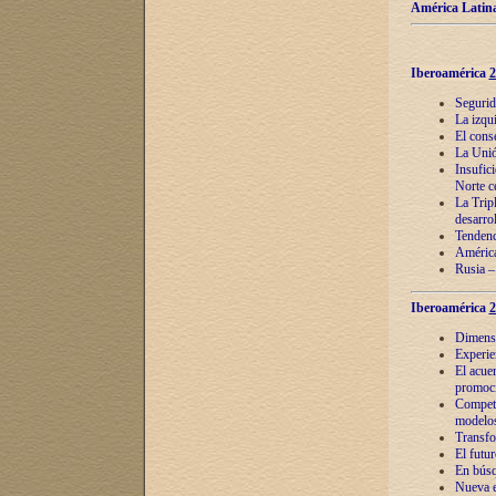
América Latina
Iberoamérica
2
Segurid
La izqu
El cons
La Unió
Insufic
Norte c
La Tripl
desarro
Tendenci
América
Rusia –
Iberoamérica
2
Dimensió
Experie
El acue
promoci
Competi
modelos
Transfo
El futu
En búsq
Nueva e