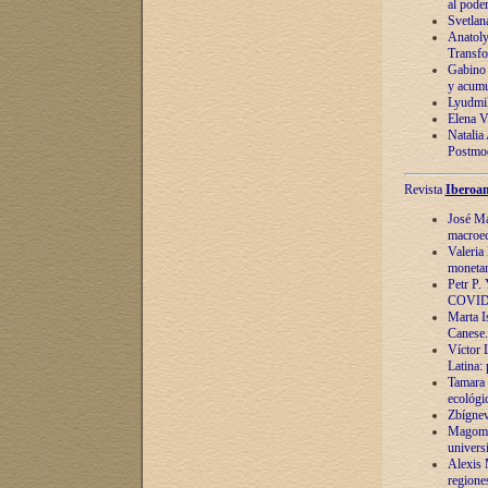
al pode
Svetlan
Anatoly
Transfo
Gabino 
y acumu
Lyudmil
Elena V.
Natalia
Postmod
Revista
Iberoam
José Ma
macroec
Valeria
monetari
Petr P.
COVID
Marta Is
Canese. 
Víctor 
Latina:
Tamara 
ecológi
Zbígnev
Magomed
univers
Alexis 
regiones