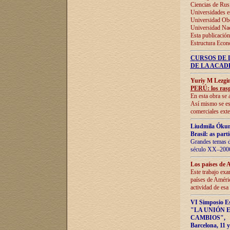
Ciencias de Rus
Universidades e
Universidad Obe
Universidad Na
Esta publicación
Estructura Econ
CURSOS DE 
DE LA ACAD
Yuriy M Lezgi
PERÚ: los rasg
En esta obra se 
Así mismo se est
comerciales exte
Liudmila Ókun
Brasil: as part
Grandes temas da
século XX–2006
Los países de 
Este trabajo exa
países de Améric
actividad de esa
VI Simposio E
"LA UNIÓN 
CAMBIOS"
,
Barcelona, 11 y