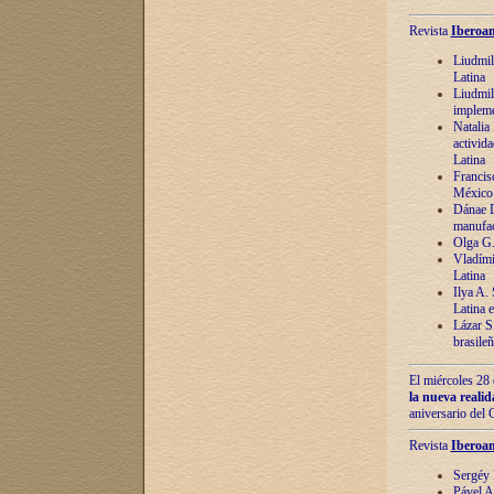
Revista
Iberoam
Liudmil
Latina
Liudmil
impleme
Natalia
activida
Latina
Francis
México 
Dánae D
manufac
Olga G.
Vladími
Latina
Ilya A.
Latina 
Lázar S.
brasile
El miércoles 28 
la nueva reali
aniversario del
Revista
Iberoam
Sergéy 
Pável A