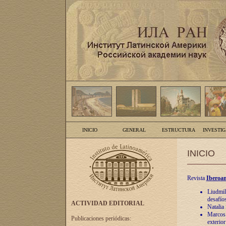
INICIO
GENERAL
ESTRUCTURA
INVESTI
INICIO
Revista
Iberoam
Liudmil
desafíos
ACTIVIDAD EDITORIAL
Natalia
Marcos A
Publicaciones periódicas:
exterio