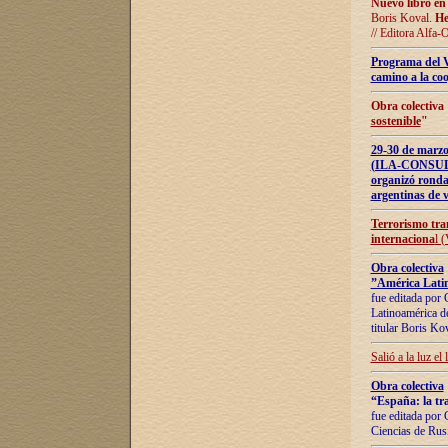
Nuevo libro en
Boris Koval.
He
// Editora Alfa-
Programa del 
camino a la coo
Obra colectiva
sostenible
"
29-30 de ma
(ILA-CONSULT
organizó ronda
argentinas de v
Terrorismo tra
internaciona
l 
Obra colectiva
”América Latin
fue editada por 
Latinoamérica de
titular Boris Ko
Salió a la luz el
Obra colectiva
“España: la tra
fue editada por 
Ciencias de Rus