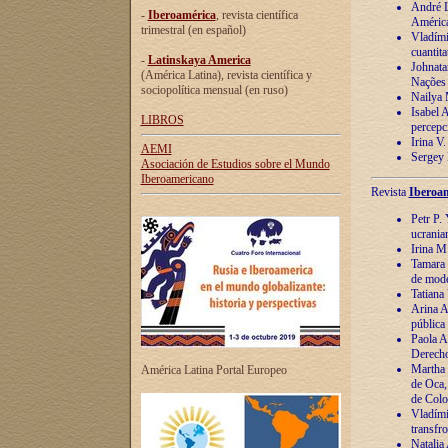
André Lu
-
Iberoamérica
, revista científica
América
trimestral (en español)
Vladímir
cuantita
-
Latinskaya America
Johnata
(América Latina), revista científica y
Nações
sociopolítica mensual (en ruso)
Nailya 
Isabel 
LIBROS
percepc
Irina V
AEMI
Sergey 
Asociación de Estudios sobre el Mundo
Iberoamericano
Revista
Iberoam
Petr P. 
ucrania
Irina M
Tamara 
de mode
Tatiana
Arina A
pública
Paola A
Derecho
Martha 
América Latina Portal Europeo
de Oca,
de Colo
Vladími
transfro
Natalia