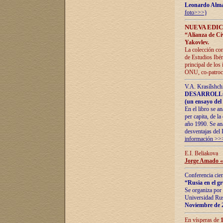
Leonardo Alm
foto>>>)
NUEVA EDIC
“Alianza de Civi
Yakovlev.
La colección con
de Estudios Ibér
principal de los
ONU, co-patroci
V.A. Krasílshch
DESARROLLO
(un ensayo del 
En el libro se a
per capita, de l
año 1990. Se ana
desventajas del 
información >>
E.I. Beliakova
Jorge Amado «r
Conferencia cien
“Rusia en el g
Se organiza por 
Universidad Rus
Noviembre de 
En vísperas de
1