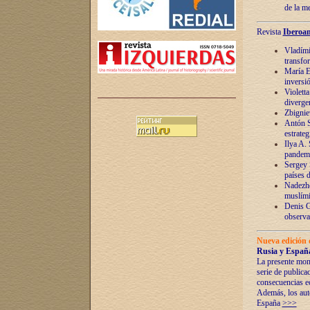
de la m
Revista
Iberoam
Vladímir
transfo
María E
inversi
Violett
diverge
Zbignie
Antón S
estrateg
Ilya A.
pandem
Sergey 
países 
Nadezhd
muslími
Denis G
observac
Nueva edición 
Rusia y España
La presente mono
serie de publica
consecuencias e
Además, los auto
España
>>>