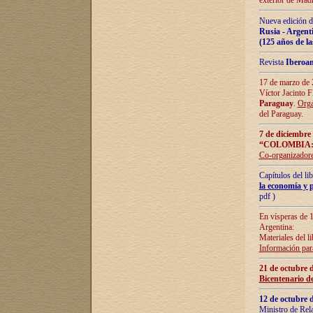
exterior de Madr
Nueva edición d
Rusia - Argent
(125 años de la
Revista
Iberoa
17 de marzo de 2
Víctor Jacinto 
Paraguay
.
Orga
del Paraguay.
7 de diciembre
“COLOMBIA:
Co-organizador
Capítulos del l
la economía y p
pdf )
En vísperas de 1
Argentina:
Materiales del li
Información para
21 de octubre 
Bicentenario d
12 de octubre 
Ministro de Rel