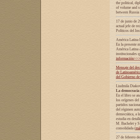
the political, d
of volume and sc
between Russia 
17 de junio de 2
actual jefe de r
Políticos del In
América Latina 
En la presente m
América Latina 
institucionales 
información>>
Mensaje del dest
de Latinoaméric
del Gobierno de
Liudmila Diako
La democracia 
En el libro se a
los orígenes del 
partidos naciona
del régimen auto
democrática, а l
estudia en detall
М. Bachelet у S.
consolidada (
má
27 de febrero d