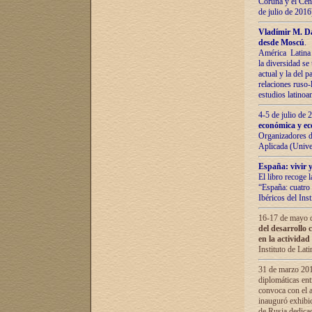
Coruña y el Cent
de julio de 201
Vladímir М. Da
desde Moscú
.
América Latina 
la diversidad se 
actual у lа del p
relaciones ruso-
estudios latino
4-5 de julio de
económica y ec
Organizadores d
Aplicada (Univ
España: vivir y
El libro recoge 
“España: cuatro 
Ibéricos del In
16-17 de mayo d
del desarrollo 
en la actividad
Instituto de La
31 de marzo 2016
diplomáticas en
convoca con el a
inauguró exhibi
de Rusia dedica