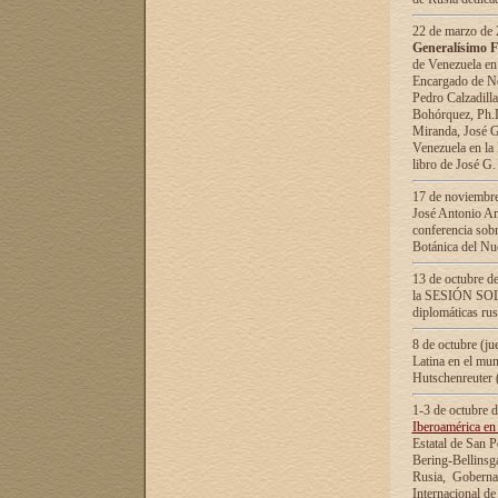
22 de marzo de 2
Generalísimo F
de Venezuela en
Encargado de Neg
Pedro Calzadilla
Bohórquez, Ph.D.
Miranda, José G
Venezuela en la 
libro de José G
17 de noviembre
José Antonio Am
conferencia sobr
Botánica del Nu
13 de octubre de
la SESIÓN SOLEM
diplomáticas rus
8 de octubre (j
Latina en el mun
Hutschenreuter 
1-3 de octubre 
Iberoamérica en 
Estatal de San P
Bering-Bellinsg
Rusia, Gobernac
Internacional de