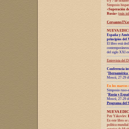
6 y 7 de octubre
Simposio hispan
«
Superación de 
Rusia
» (
más in
CervantesTV.e
NUEVA EDICI
España y Améric
principios del 
El libro está de
contemporáneos -
del siglo XXI ex
Entrevista del 
Conferencia in
“
Iberoamérica 
Moscú, 27-29 de
En los marcos 
Simposio ruso-
"
Rusia y Españ
Moscú, 27-29 de
Programa del 
NUEVA EDIC
Petr Yákovlev.
En este libro se
política mundial