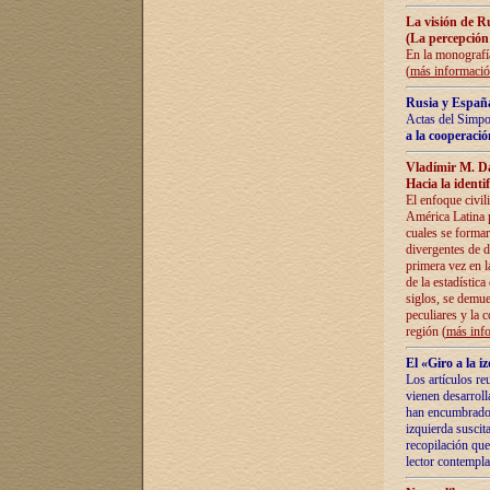
La visión de R
(La percepción
En la monografía
(
más informaci
Rusia y España
Actas del Simpo
a la cooperació
Vladímir M. D
Hacia la identi
El enfoque civil
América Latina pa
cuales se formar
divergentes de d
primera vez en l
de la estadística
siglos, se demue
peculiares y la 
región (
más inf
El «Giro a la 
Los artículos re
vienen desarroll
han encumbrado e
izquierda suscita
recopilación que
lector contempla