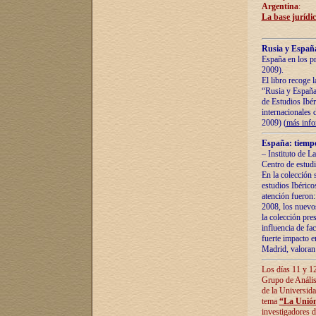
Argentina
:
La base jurídic
Rusia y España
España en los pr
2009).
El libro recoge 
“Rusia y España 
de Estudios Ibér
internacionales 
2009) (
más inf
España: tiempo
– Instituto de L
Centro de estud
En la colección 
estudios Ibérico
atención fueron:
2008, los nuevos
la colección pre
influencia de fac
fuerte impacto en
Madrid, valoran 
Los días 11 y 12
Grupo de Anális
de la Universida
tema
“La Unión
investigadores d