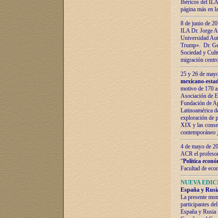
Ibéricos del ILA
página más en la
8 de junio de 20
ILA Dr. Jorge Al
Universidad Aut
Trump». Dr. Ger
Sociedad y Cultu
migración centr
25 y 26 de mayo 
mexicano-estad
motivo de 170 a
Asociación de E
Fundación de Ap
Latinoamérica d
exploración de p
XIX y las consec
contemporáneo
4 de mayo de 201
ACR el profeso
“
Política econó
Facultad de eco
NUEVA EDICI
España y Rusia 
La presente mono
participantes d
España y Rusia f