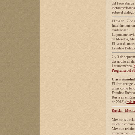
del Foro abarca 
iberoamericanos 
sobre el diálogo 
El dia de 17 de 
Interninstitucio
tendencias”.
La ponente inv
de Morelos, Méx
El caso de mate
Estudios Polític
2 y 3 de septie
desarrollo en de
Latinoamérica (
Programa del S
Crisis mundial
El libro recoge 
crisis como fen
Estudios Ibérico
Rusia en el Rei
de 2013) (
más i
Russian–Mexican
Mexico is a rela
much in common i
Mexican relation
improvement. In 