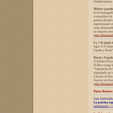
Establecimiento
México: parado
En la monografía
sociopolítico de
primera década d
impresionante a
viene arrastrand
las disputas pe
(
más informaci
6 y 7 de junio 
lugar el X Simp
España y Rusia"
Rusia y España 
(Vladímir Davyd
El libro recoge 
“Superación de l
organizado por e
Ciencias de Rus
Surerior de Inve
(
más informaci
Países ibéricos
Irina Sinélschik
La práctica esp
información>>