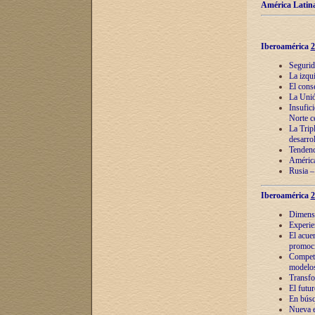
América Latina
Iberoamérica
2
Segurid
La izqu
El cons
La Unió
Insufic
Norte c
La Tripl
desarro
Tendenci
América
Rusia –
Iberoamérica
2
Dimensió
Experie
El acue
promoci
Competi
modelos
Transfo
El futu
En búsq
Nueva e