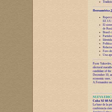
Tradici
Iberoamérica
2
Repercu
EE.UU
El sist
de Rusi
Brasil 
Partidos
Identida
Polític
Relacio
Foro de
Una apr
Pyotr Yakovlev,
electoral marath
candidate of the
December 10, and
economic ones. C
A.Fernandez on t
NUEVA EDICI
Cuba Sí! 60 Añ
La base de la pr
conferencia cien