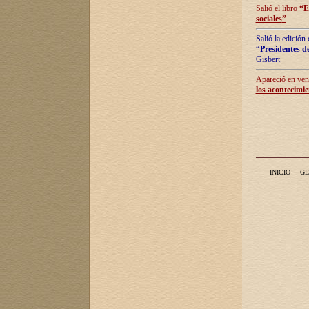
Salió el libro
“
E
sociales
”
Salió la edición
“Presidentes de
Gisbert
Apareció en vent
los acontecimie
INICIO
GE