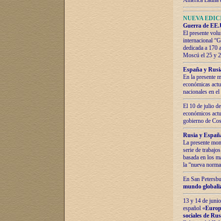
América Latina 
NUEVA EDICI
Guerra de EE.U
El presente volu
internacional “
dedicada a 170 
Moscú el 25 y 
España y Rusia:
En la presente m
económicas actua
nacionales en el
El 10 de julio d
económicos actua
gobierno de Cost
Rusia y España
La presente mono
serie de trabajo
basada en los ma
la “nueva norma
En San Petersbur
mundo globaliza
13 y 14 de junio
español «
Europa
sociales de Ru