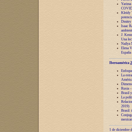
Yarima 
COVID
Kleidy 
potenci
Dmitry 
Isaac Ra
ambient
J. Kenn
Una lect
Naílya 
Elena 
España
Iberoamérica
2
Enfoques
La estr
América
Dimensi
Rusia – 
Brasil y
La polí
Relacion
2019)
Brasil: 
Conjugac
mexican
1 de diciembre d