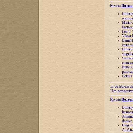
Revista
Iberoam
Dmitriy
oportun
María C
Factore
Petr P.
Víktor 
Daniel 
entre m
Dmitry 
singula
Svetlan
context
Irina D
particul
Borís F
11 de febrero de
“Las perspectiva
Revista
Iberoam
Dmitriy
latinoa
Armando
declive
Oleg O.
América