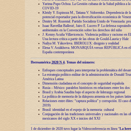
Yarima Pupo Ochoa. La Gestión cubana de la Salud pública a la 
COVID-19
Kleidy Y. Espinoza M., Tatiana V. Sidorenko. Dependencia de la 
potencial exportador para la diversificación económica de Venez
Dmitry M. Rozental. Partido Socialista Unido de Venezuela: prue
Isaac Ravetllat Ballesté, Jairo E. Lucero P. La defensa supraindi
ambientales en la Convención sobre los derechos del niño
J. Kenny Acuña Villavicencio. Violencia política y racismo en E
Una lectura crítica a partir de las obras de Gould-Lauria y Hale
Naílya M. Yákovleva. IBEROLUX: disignio y realidad
Elena V. Astákhova. MONARQUÍA versus REPÚBLICA en el dis
España contemporánea
Iberoamérica
2020 N 4
. Temas del número:
Enfoques conceptuales para interpretar la problemática del desarr
La estrategia político-militar de la administración de Donald Tr
América Latina
Dimensión ciudadana en el concepto de seguridad española
Rusia – México: paralelos históricos en relaciones entre los dos 
Brasil y Arabia Saudita bajo el aspecto de liderazgo regional
La política de memoria de la diáspora armenia en los países lati
Relaciones entre élites: “captura política” y corrupción. El caso
2019)
Brasil: identidad en el espejo de la memoria cultural
Conjugación de las tradiciones universales y nacionales en las ob
mexicanos del siglo XX e inicios del XXI
1 de diciembre de 2020 tuvo lugar la Videoconferencia en línea “
La here