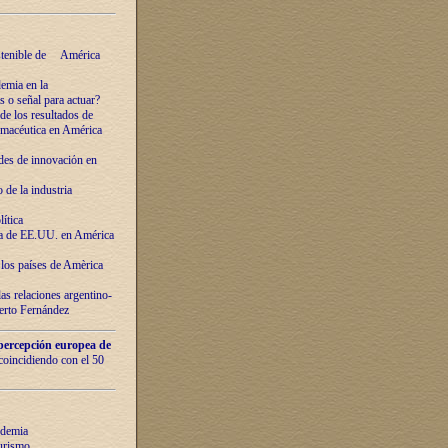
ostenible de América
emia en la
o señal para actuar?
de los resultados de
farmacéutica en América
des de innovaciόn en
de la industria
ítica
ca de EE.UU. en América
los países de Amèrica
as relaciones argentino-
berto Fernández
percepción europea de
 coincidiendo con el 50
ndemia
urismo