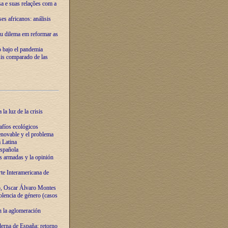
ssa e suas relações com a
es africanos: análisis
eu dilema em reformar as
o bajo el pandemia
sis comparado de las
la luz de la crisis
afíos ecológicos
novable y el problema
 Latina
española
s armadas y la opinión
te Interamericana de
o, Oscar Álvaro Montes
olencia de género (casos
n la aglomeración
erna de España: retorno