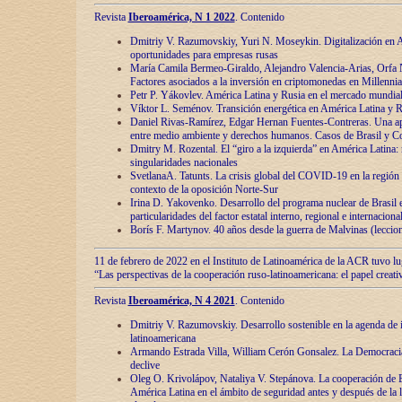
Revista
Iberoamérica, N 1 2022
. Contenido
Dmitriy V. Razumovskiy, Yuri N. Moseykin. Digitalización en A
oportunidades para empresas rusas
María Camila Bermeo-Giraldo, Alejandro Valencia-Arias, Orfa N
Factores asociados a la inversión en criptomonedas en Millennia
Petr P. Yákovlev. América Latina y Rusia en el mercado mundial
Víktor L. Seménov. Transición energética en América Latina y R
Daniel Rivas-Ramírez, Edgar Hernan Fuentes-Contreras. Una ap
entre medio ambiente y derechos humanos. Casos de Brasil y C
Dmitry M. Rozental. El “giro a la izquierda” en América Latina:
singularidades nacionales
SvetlanaA. Tatunts. La crisis global del COVID-19 en la región 
contexto de la oposición Norte-Sur
Irina D. Yakovenko. Desarrollo del programa nuclear de Brasil
particularidades del factor estatal interno, regional e internaciona
Borís F. Martynov. 40 años desde la guerra de Malvinas (leccion
11 de febrero de 2022 en el Instituto de Latinoamérica de la ACR tuvo l
“Las perspectivas de la cooperación ruso-latinoamericana: el papel creati
Revista
Iberoamérica, N 4 2021
. Contenido
Dmitriy V. Razumovskiy. Desarrollo sostenible en la agenda de 
latinoamericana
Armando Estrada Villa, William Cerón Gonsalez. La Democracia:
declive
Oleg O. Krivolápov, Nataliya V. Stepánova. La cooperación de 
América Latina en el ámbito de seguridad antes y después de la 