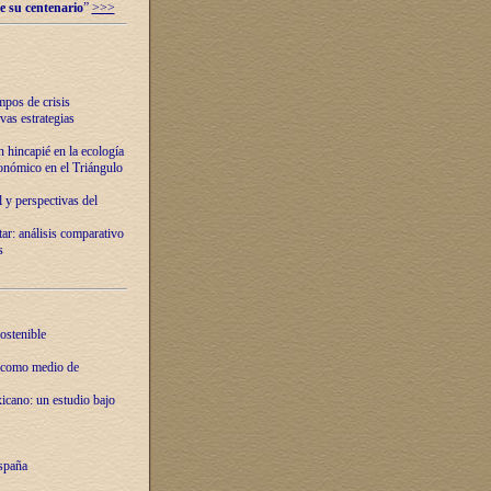
e su centenario
”
>>>
mpos de crisis
vas estrategias
 hincapié en la ecología
onómico en el Triángulo
 y perspectivas del
tar: análisis comparativo
s
ostenible
 como medio de
xicano: un estudio bajo
spaña