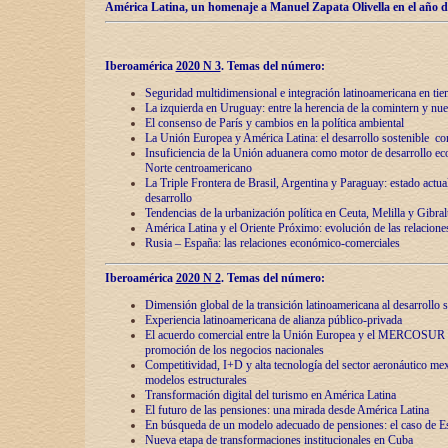
América Latina, un homenaje a Manuel Zapata Olivella en el año d
Iberoamérica
2020 N 3
.
Temas del número:
Seguridad multidimensional e integración latinoamericana en tie
La izquierda en Uruguay: entre la herencia de lа comintern y nue
El consenso de París y cambios en la política ambiental
La Unión Europea y América Latina: el desarrollo sostenible con
Insuficiencia de la Unión aduanera como motor de desarrollo ec
Norte centroamericano
La Triple Frontera de Brasil, Argentina y Paraguay: estado actual
desarrollo
Tendencias de la urbanización política en Ceuta, Melilla y Gibral
América Latina y el Oriente Próximo: evolución de las relacione
Rusia – España: las relaciones económico-comerciales
Iberoamérica
2020 N 2
.
Temas del número:
Dimensión global de la transición latinoamericana al desarrollo s
Experiencia latinoamericana de alianza público-privada
El acuerdo comercial entre la Unión Europea y el MERCOSUR
promoción de los negocios nacionales
Competitividad, I+D y alta tecnología del sector aeronáutico me
modelos estructurales
Transformación digital del turismo en América Latina
El futuro de las pensiones: una mirada desde América Latina
En búsqueda de un modelo adecuado de pensiones: el caso de E
Nueva etapa de transformaciones institucionales en Cuba