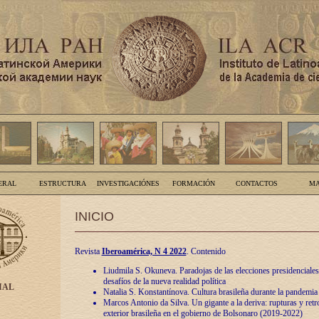
ERAL
ESTRUCTURA
INVESTIGACIÓNES
FORMACIÓN
CONTACTOS
MA
INICIO
Revista
Iberoamérica, N 4 2022
. Contenido
Liudmila S. Okuneva. Paradojas de las elecciones presidenciales
desafíos de la nueva realidad política
IAL
Natalia S. Konstantínova. Cultura brasileña durante la pandemia
Marcos Antonio da Silva. Un gigante a la deriva: rupturas y retro
exterior brasileña en el gobierno de Bolsonaro (2019-2022)