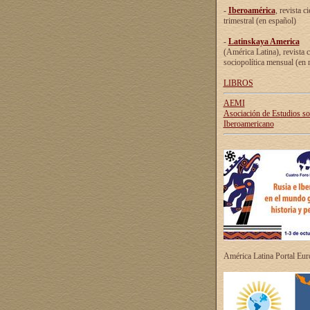
-
Iberoamérica
, revista ci
trimestral (en español)
-
Latinskaya America
(América Latina), revista c
sociopolítica mensual (en 
LIBROS
AEMI
Asociación de Estudios s
Iberoamericano
América Latina Portal Eu