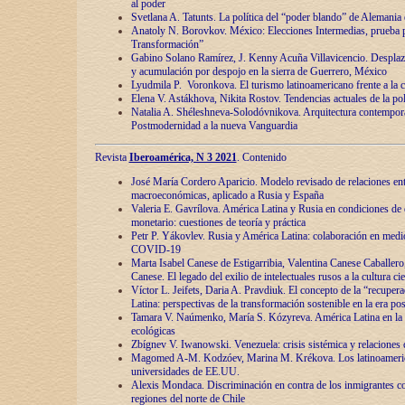
al poder
Svetlana A. Tatunts. La política del “poder blando” de Alemania
Anatoly N. Borovkov. México: Elecciones Intermedias, prueba p
Transformación”
Gabino Solano Ramírez, J. Kenny Acuña Villavicencio. Desplaz
y acumulación por despojo en la sierra de Guerrero, México
Lyudmila P. Voronkova. El turismo latinoamericano frente a la c
Elena V. Astákhova, Nikita Rostov. Tendencias actuales de la pol
Natalia A. Shéleshneva-Solodóvnikova. Arquitectura contemporá
Postmodernidad a la nueva Vanguardia
Revista
Iberoamérica, N 3 2021
. Contenido
José María Cordero Aparicio. Modelo revisado de relaciones ent
macroeconómicas, aplicado a Rusia y España
Valeria E. Gavrílova. América Latina y Rusia en condiciones de d
monetario: cuestiones de teoría y práctica
Petr P. Yákovlev. Rusia y América Latina: colaboración en medi
COVID-19
Marta Isabel Canese de Estigarribia, Valentina Canese Caballero, 
Canese. El legado del exilio de intelectuales rusos a la cultura ci
Víctor L. Jeifets, Daria A. Pravdiuk. El concepto de la “recuper
Latina: perspectivas de la transformación sostenible en la era p
Tamara V. Naúmenko, María S. Kózyreva. América Latina en la 
ecológicas
Zbígnev V. Iwanowski. Venezuela: crisis sistémica y relaciones c
Magomed A-M. Kodzóev, Marina M. Krékova. Los latinoameric
universidades de EE.UU.
Alexis Mondaca. Discriminación en contra de los inmigrantes c
regiones del norte de Chile