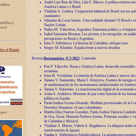
André Luiz Reis da Silva, Lilia E. Ilikova. A política externa ru
entífica
América Latina e o Brasil
Vladímir A. Goliney. Cooperación bilateral de Brasil con los país
cuantitativo
Johnatan da Costa Santos. Uma realidade distante? O Brasil e s
ientífica y
Nações Unidas
ruso)
Nailya M. Yákovleva. Argentina: Panorama político y el impact
Isabel Antonieta Morayta. Los jóvenes y la corrupción: un análi
percepciones en Rusia y Argentina
Irina V. Selivánova. La historia de Colombia: enfoque ruso
Sergey M. Khenkin. España frente a nuevos desafíos
obre el Mundo
Revista
Iberoamérica, N 3 2022
. Contenido
Petr P. Yákovlev. Rusia y América Latina: desarrollo sostenible a 
ucraniana
Irina M. Vershínina. La minería de América Latina y nuevos des
Tamara V. Naúmenko, María S. Kózyreva. Fuentes de energía re
de modernización de los instrumentos institucionales en América
Tatiana V. Sidorenko. La transformación digital de la economía 
Arina A. Andréeva. Misiones de paz como función de las fuerza
pública en España
Paola Andrea Acosta-Alvarado. Medidas provisionales de la Cor
Derechos Humanos: el caso colombiano
Martha Elisa Nateras González, Paula Andrea Valencia Londoñ
ropeo
de Oca, Oscar, Marisela Pacheco Arrieta. Protestas sociales y vi
de Colombia y México)
Vladímir A. Matsur, Valería A. Bogdánova. La diáspora árabe e
transfronteriza de Iguazú
Natalia A. Shéleshneva-Solodóvnikova. La arquitectura postmod