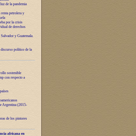
luz de la pandemia
renta petrolera y
uela
ba por la crisis
vidual de derechos
l Salvador y Guatemala.
curso político de la
ollo sostenible
ump con respecto a
países
noamericanos
 de Argentina (2015-
ras de los pintores
ncia africana en