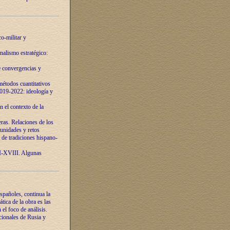
o-militar y
nalismo estratégico:
e convergencias y
étodos cuantitativos
019-2022: ideología y
 el contexto de la
ras. Relaciones de los
unidades y retos
 de tradiciones hispano-
VI-XVIII. Algunas
spañoles, continua la
tica de la obra es las
l foco de análisis.
cionales de Rusia y