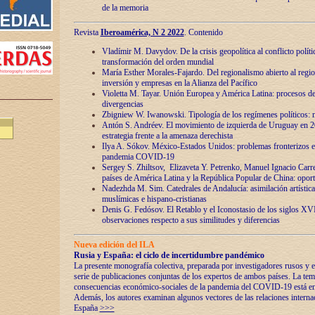
de la memoria
Revista
Iberoamérica, N 2 2022
. Contenido
Vladímir M. Davydov. De la crisis geopolítica al conflicto polític
transformación del orden mundial
María Esther Morales-Fajardo. Del regionalismo abierto al regio
inversión y empresas en la Alianza del Pacífico
Violetta M. Tayar. Unión Europea y América Latina: procesos d
divergencias
Zbigniew W. Iwanowski. Tipología de los regímenes políticos: m
Antón S. Andréev. El movimiento de izquierda de Uruguay en 2
estrategia frente a la amenaza derechista
Ilya A. Sókov. México-Estados Unidos: problemas fronterizos en
pandemia COVID-19
Sergey S. Zhiltsov, Elizaveta Y. Petrenko, Manuel Ignacio Carre
países de América Latina y la República Popular de China: oport
Nadezhda M. Sim. Catedrales de Andalucía: asimilación artística
muslímicas e hispano-cristianas
Denis G. Fedósov. El Retablo y el Iconostasio de los siglos X
observaciones respecto a sus similitudes y diferencias
Nueva edición del ILA
Rusia y España: el ciclo de incertidumbre pandémico
La presente monografía colectiva, preparada por investigadores rusos y e
serie de publicaciones conjuntas de los expertos de ambos países. La temá
consecuencias económico-sociales de la pandemia del COVID-19 está en e
Además, los autores examinan algunos vectores de las relaciones interna
España
>>>