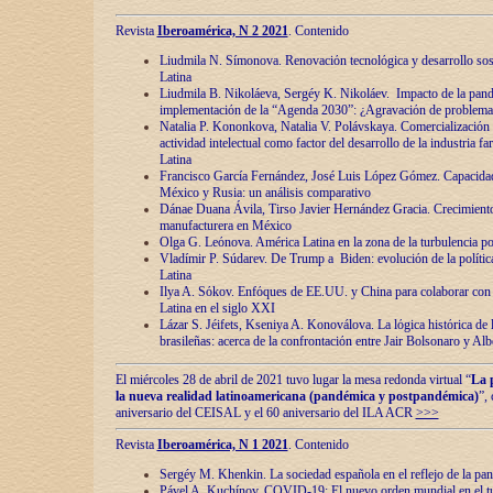
Revista
Iberoamérica, N 2 2021
. Contenido
Liudmila N. Símonova. Renovaciόn tecnolόgica y desarrollo s
Latina
Liudmila B. Nikoláeva, Sergéy K. Nikoláev. Impacto de la pand
implementaciόn de la “Agenda 2030”: ¿Agravaciόn de problemas 
Natalia P. Kononkova, Natalia V. Polávskaya. Comercializaciόn 
actividad intelectual como factor del desarrollo de la industria 
Latina
Francisco García Fernández, José Luis López Gómez. Capacida
México y Rusia: un análisis comparativo
Dánae Duana Ávila, Tirso Javier Hernández Gracia. Crecimiento 
manufacturera en México
Olga G. Leόnova. América Latina en la zona de la turbulencia pol
Vladímir P. Súdarev. De Trump a Biden: evoluciόn de la políti
Latina
Ilya A. Sόkov. Enfόques de EE.UU. y China para colaborar con 
Latina en el siglo XXI
Lázar S. Jéifets, Kseniya A. Konoválova. La lόgica histόrica de l
brasileñas: acerca de la confrontaciόn entre Jair Bolsonaro y Al
El miércoles 28 de abril de 2021 tuvo lugar la mesa redonda virtual “
La 
la nueva realidad latinoamericana (pandémica y postpandémica)
”,
aniversario del CEISAL y el 60 aniversario del ILA ACR
>>>
Revista
Iberoamérica, N 1 2021
. Contenido
Sergéy M. Khenkin. La sociedad española en el reflejo de la pa
Pável A. Kuchínov. COVID-19: El nuevo orden mundial en el t