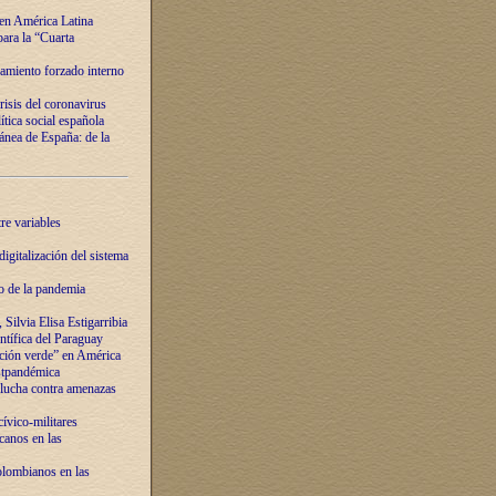
 en América Latina
ara la “Cuarta
amiento forzado interno
risis del coronavirus
ítica social española
nea de España: de la
re variables
igitalización del sistema
o de la pandemia
Silvia Elisa Estigarribia
entífica del Paraguay
ación verde” en América
ostpandémica
lucha contra amenazas
ívico-militares
anos en las
olombianos en las