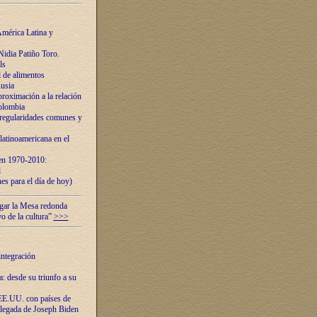
mérica Latina y
idia Patiño Toro.
ls
 de alimentos
usia
roximación a la relación
olombia
 regularidades comunes y
latinoamericana en el
 en 1970-2010:
l
es para el día de hoy)
ugar la Mesa redonda
vo de la cultura”
>>>
integración
 desde su triunfo a su
EE.UU. con países de
llegada de Joseph Biden