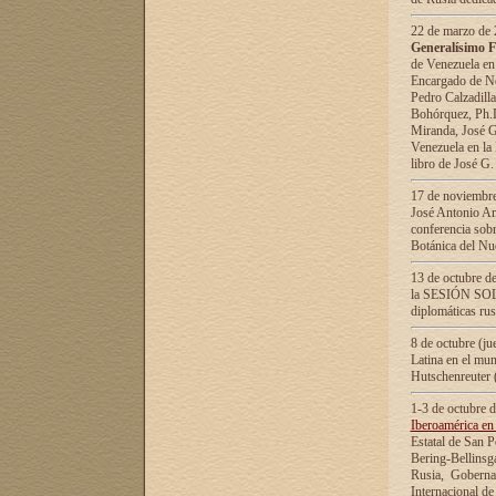
22 de marzo de 2
Generalísimo F
de Venezuela en
Encargado de Neg
Pedro Calzadilla
Bohórquez, Ph.D.
Miranda, José G
Venezuela en la 
libro de José G
17 de noviembre
José Antonio Am
conferencia sobr
Botánica del Nu
13 de octubre de
la SESIÓN SOLEM
diplomáticas rus
8 de octubre (j
Latina en el mun
Hutschenreuter 
1-3 de octubre 
Iberoamérica en 
Estatal de San P
Bering-Bellinsg
Rusia, Gobernac
Internacional de