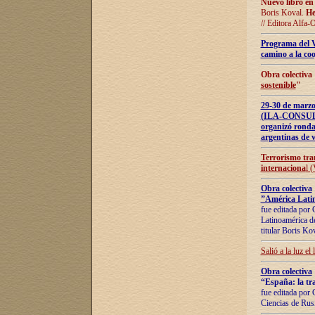
Nuevo libro en
Boris Koval.
He
// Editora Alfa-
Programa del 
camino a la coo
Obra colectiva
sostenible
"
29-30 de ma
(ILA-CONSULT
organizó ronda
argentinas de v
Terrorismo tra
internaciona
l 
Obra colectiva
”América Latin
fue editada por 
Latinoamérica de
titular Boris Ko
Salió a la luz el
Obra colectiva
“España: la tra
fue editada por 
Ciencias de Rus