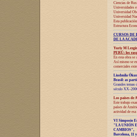
Ciencias de Rus
Universidades e
Universidad Obe
Universidad Na
Esta publicación
Estructura Econ
CURSOS DE 
DE LA ACAD
Yuriy M Lezgi
PERÚ: los rasg
En esta obra se 
Así mismo se est
comerciales exte
Liudmila Ókun
Brasil: as part
Grandes temas da
século XX–2006
Los países de 
Este trabajo exa
países de Améric
actividad de esa
VI Simposio E
"LA UNIÓN 
CAMBIOS"
,
Barcelona, 11 y