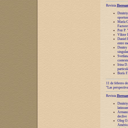
Revista
Iberoam
Dmitriy
oportun
María C
Factore
Petr P.
Víktor 
Daniel 
entre m
Dmitry 
singula
Svetlan
context
Irina D
particul
Borís F
11 de febrero de
“Las perspectiva
Revista
Iberoam
Dmitriy
latinoa
Armando
declive
Oleg O.
América