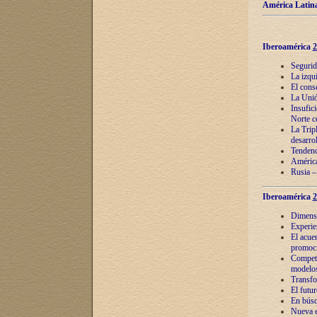
América Latina
Iberoamérica
2
Segurid
La izqu
El cons
La Unió
Insufic
Norte c
La Tripl
desarro
Tendenci
América
Rusia –
Iberoamérica
2
Dimensió
Experie
El acue
promoci
Competi
modelos
Transfo
El futu
En búsq
Nueva e