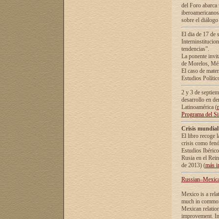
del Foro abarca 
iberoamericanos 
sobre el diálogo 
El dia de 17 de 
Interninstitucio
tendencias”.
La ponente inv
de Morelos, Méx
El caso de mate
Estudios Polític
2 y 3 de septie
desarrollo en de
Latinoamérica (
Programa del S
Crisis mundial
El libro recoge 
crisis como fen
Estudios Ibérico
Rusia en el Rei
de 2013) (
más i
Russian–Mexican
Mexico is a rela
much in common i
Mexican relation
improvement. In 