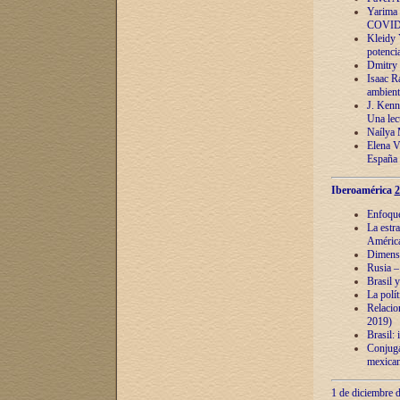
Yarima 
COVID
Kleidy 
potenci
Dmitry 
Isaac Ra
ambient
J. Kenn
Una lect
Naílya 
Elena 
España
Iberoamérica
2
Enfoques
La estr
América
Dimensi
Rusia – 
Brasil y
La polí
Relacion
2019)
Brasil: 
Conjugac
mexican
1 de diciembre d