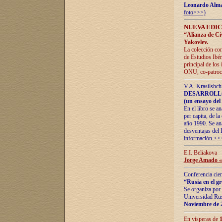
Leonardo Alm
foto>>>)
NUEVA EDIC
“Alianza de Civi
Yakovlev.
La colección con
de Estudios Ibér
principal de los
ONU, co-patroci
V.A. Krasílshch
DESARROLLO
(un ensayo del 
En el libro se a
per capita, de l
año 1990. Se ana
desventajas del 
información >>
E.I. Beliakova
Jorge Amado «r
Conferencia cien
“Rusia en el g
Se organiza por 
Universidad Rus
Noviembre de 
En vísperas de
1