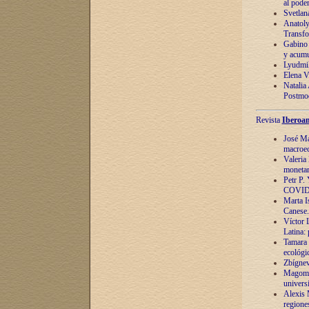
al pode
Svetlan
Anatoly
Transfo
Gabino 
y acumu
Lyudmil
Elena V.
Natalia
Postmod
Revista
Iberoam
José Ma
macroec
Valeria
monetari
Petr P.
COVID
Marta Is
Canese. 
Víctor 
Latina:
Tamara 
ecológi
Zbígnev
Magomed
univers
Alexis 
regiones