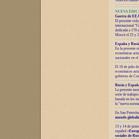
América Latina 
NUEVA EDICI
Guerra de EE.U
El presente volu
internacional “
dedicada a 170 
Moscú el 25 y 
España y Rusia:
En la presente m
económicas actua
nacionales en el
El 10 de julio d
económicos actua
gobierno de Cost
Rusia y España
La presente mono
serie de trabajo
basada en los ma
la “nueva norma
En San Petersbur
mundo globaliza
13 y 14 de junio
español «
Europa
sociales de Ru