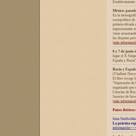
Establecimiento
México: parado
En la monografía
sociopolítico de
primera década d
impresionante a
viene arrastrand
las disputas pe
(
más informaci
6 y 7 de junio 
lugar el X Simp
España y Rusia"
Rusia y España 
(Vladímir Davyd
El libro recoge 
“Superación de l
organizado por e
Ciencias de Rus
Surerior de Inve
(
más informaci
Países ibéricos
Irina Sinélschik
La práctica esp
información>>