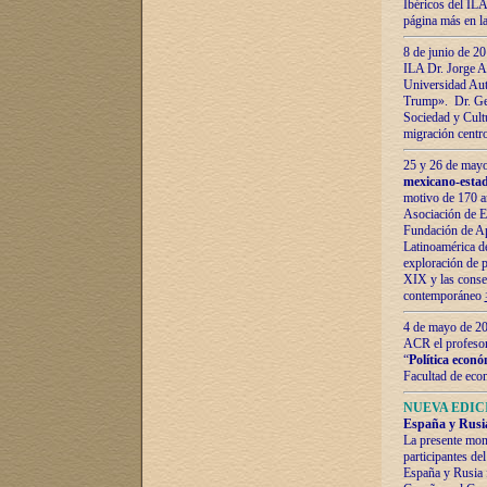
Ibéricos del ILA
página más en la
8 de junio de 20
ILA Dr. Jorge Al
Universidad Aut
Trump». Dr. Ger
Sociedad y Cultu
migración centr
25 y 26 de mayo 
mexicano-estad
motivo de 170 a
Asociación de E
Fundación de Ap
Latinoamérica d
exploración de p
XIX y las consec
contemporáneo
4 de mayo de 201
ACR el profeso
“
Política econó
Facultad de eco
NUEVA EDICI
España y Rusia 
La presente mono
participantes d
España y Rusia f