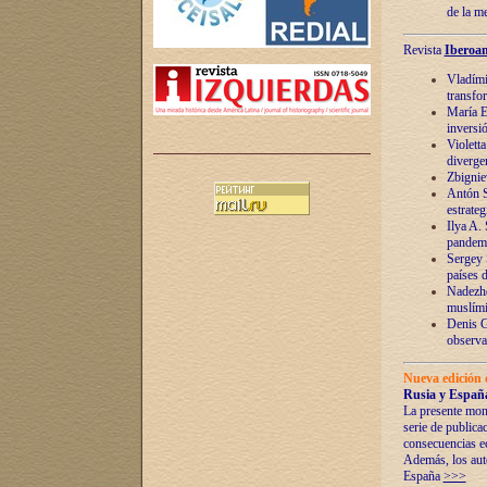
de la m
Revista
Iberoam
Vladímir
transfo
María E
inversi
Violett
diverge
Zbignie
Antón S
estrateg
Ilya A.
pandem
Sergey 
países 
Nadezhd
muslími
Denis G
observac
Nueva edición 
Rusia y España
La presente mono
serie de publica
consecuencias e
Además, los auto
España
>>>