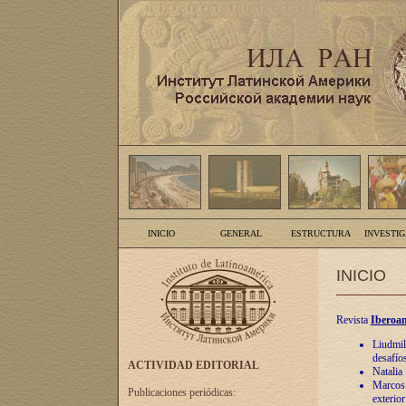
INICIO
GENERAL
ESTRUCTURA
INVESTI
INICIO
Revista
Iberoam
Liudmil
desafíos
ACTIVIDAD EDITORIAL
Natalia
Marcos A
Publicaciones periódicas:
exterio