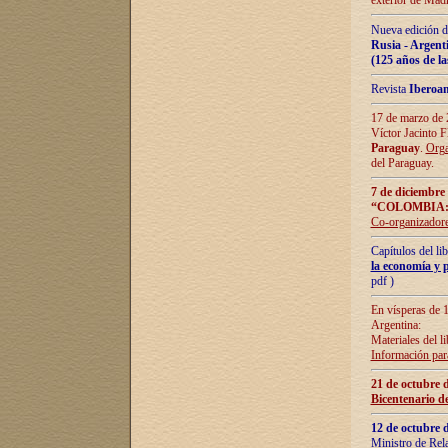
exterior de Madr
Nueva edición d
Rusia - Argent
(125 años de la
Revista
Iberoa
17 de marzo de 2
Víctor Jacinto 
Paraguay
.
Orga
del Paraguay.
7 de diciembre
“COLOMBIA:
Co-organizador
Capítulos del l
la economía y p
pdf )
En vísperas de 1
Argentina:
Materiales del li
Información para
21 de octubre 
Bicentenario d
12 de octubre 
Ministro de Rel