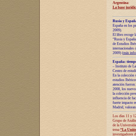
Argentina
:
La base jurídic
Rusia y España
España en los pr
2009).
El libro recoge 
“Rusia y España 
de Estudios Ibér
internacionales 
2009) (
más inf
España: tiempo
– Instituto de L
Centro de estud
En la colección 
estudios Ibérico
atención fueron:
2008, los nuevos
la colección pre
influencia de fac
fuerte impacto en
Madrid, valoran 
Los días 11 y 12
Grupo de Anális
de la Universida
tema
“La Unión
investigadores d