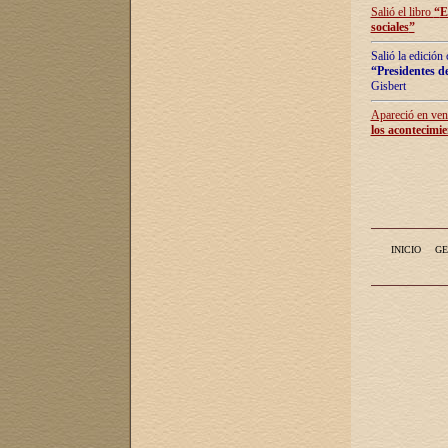
Salió el libro
“
E
sociales
”
Salió la edición
“Presidentes de
Gisbert
Apareció en vent
los acontecimie
INICIO
GE