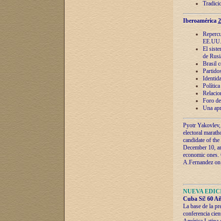
Tradici
Iberoamérica
2
Repercu
EE.UU
El sist
de Rusi
Brasil 
Partidos
Identida
Polític
Relacio
Foro de
Una apr
Pyotr Yakovlev,
electoral marath
candidate of the
December 10, and
economic ones. C
A.Fernandez on t
NUEVA EDICI
Cuba Sí! 60 Añ
La base de la pr
conferencia cien