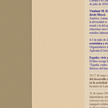
Coruña y el Cent
de julio de 201
Vladímir М. Da
desde Moscú
.
América Latina 
la diversidad se 
actual у lа del p
relaciones ruso-
estudios latino
4-5 de julio de
económica y ec
Organizadores d
Aplicada (Univ
España: vivir y
El libro recoge 
“España: cuatro 
Ibéricos del In
16-17 de mayo d
del desarrollo 
en la actividad
Instituto de La
31 de marzo 2016
diplomáticas en
convoca con el a
inauguró exhibi
de Rusia dedica