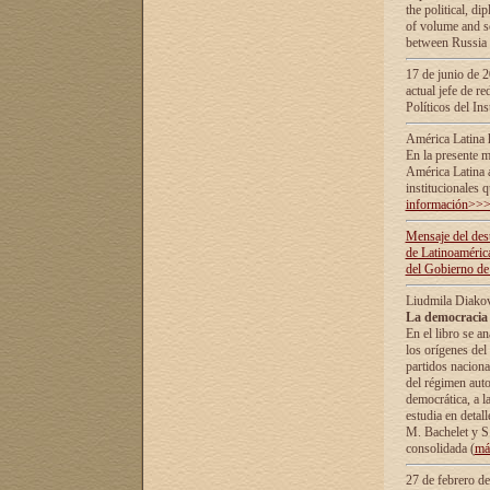
the political, d
of volume and sc
between Russia 
17 de junio de 2
actual jefe de r
Políticos del In
América Latina 
En la presente m
América Latina 
institucionales 
información>>
Mensaje del dest
de Latinoaméric
del Gobierno de
Liudmila Diako
La democracia 
En el libro se a
los orígenes del 
partidos naciona
del régimen auto
democrática, а l
estudia en detall
М. Bachelet у S.
consolidada (
má
27 de febrero d