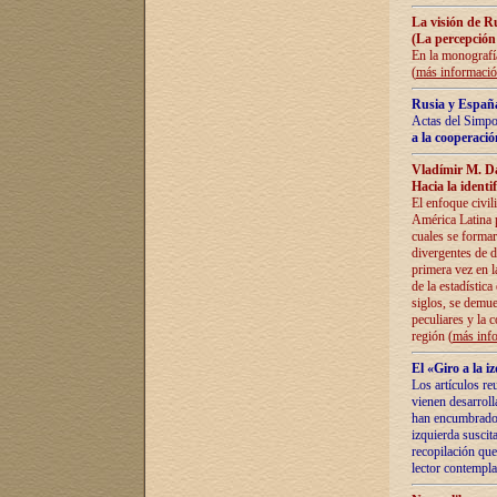
La visión de R
(La percepción
En la monografía
(
más informaci
Rusia y España
Actas del Simpo
a la cooperació
Vladímir M. D
Hacia la identi
El enfoque civil
América Latina pa
cuales se formar
divergentes de d
primera vez en l
de la estadística
siglos, se demue
peculiares y la 
región (
más inf
El «Giro a la 
Los artículos re
vienen desarroll
han encumbrado e
izquierda suscita
recopilación que
lector contempla