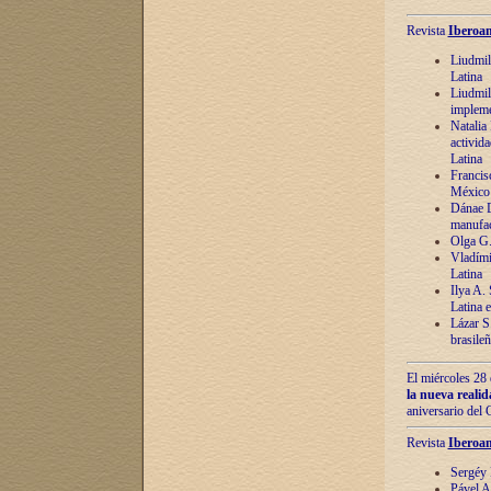
Revista
Iberoam
Liudmil
Latina
Liudmil
impleme
Natalia
activida
Latina
Francis
México 
Dánae D
manufac
Olga G.
Vladími
Latina
Ilya A.
Latina 
Lázar S.
brasile
El miércoles 28 
la nueva reali
aniversario del
Revista
Iberoam
Sergéy 
Pável A