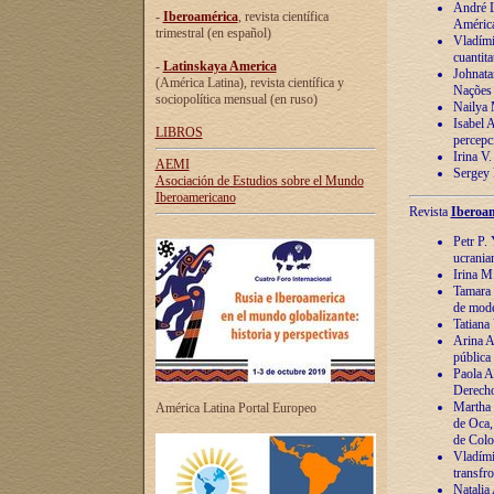
André Lu
-
Iberoamérica
, revista científica
América
trimestral (en español)
Vladímir
cuantita
-
Latinskaya America
Johnata
(América Latina), revista científica y
Nações
sociopolítica mensual (en ruso)
Nailya 
Isabel 
LIBROS
percepc
Irina V
AEMI
Sergey 
Asociación de Estudios sobre el Mundo
Iberoamericano
Revista
Iberoam
Petr P. 
ucrania
Irina M
Tamara 
de mode
Tatiana
Arina A
pública
Paola A
Derecho
Martha 
América Latina Portal Europeo
de Oca,
de Colo
Vladími
transfro
Natalia