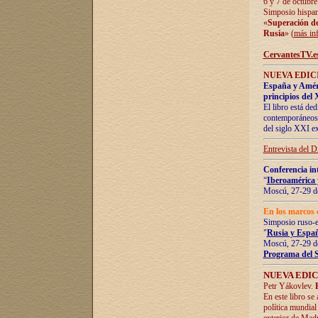
6 y 7 de octubre
Simposio hispan
«
Superación de 
Rusia
» (
más in
CervantesTV.e
NUEVA EDICI
España y Améric
principios del 
El libro está de
contemporáneos -
del siglo XXI ex
Entrevista del 
Conferencia in
“
Iberoamérica 
Moscú, 27-29 de
En los marcos 
Simposio ruso-
"
Rusia y Españ
Moscú, 27-29 de
Programa del 
NUEVA EDIC
Petr Yákovlev.
En este libro se
política mundial