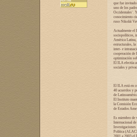
que fue invitado
uno de los padre
Occidentales¨. Y
conocimiento cie
ruso Nikolái Vaví
Actualmente el I
sociopolíticos, 
América Latina, 
estructurales, la
inter- e intrana
cooperación de R
optimización sobr
El ILA efectúa a
sociales y privad
El ILA está en c
40 acuerdos y pr
de Latinoaméric
El Instituto man
la Comisión Eco
de Estados Amer
Es miembro de va
Internacional d
Investigaciones
Política (ALACI
2001 a 2003 el 