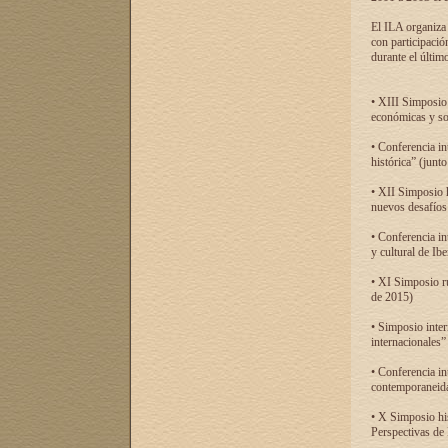
El ILA organiza 
con participació
durante el último
• XIII Simposio 
económicas y so
• Conferencia i
histórica” (jun
• XII Simposio 
nuevos desafíos
• Conferencia in
y cultural de Ib
• XI Simposio r
de 2015)
• Simposio inter
internacionales”
• Conferencia in
contemporaneida
• X Simposio his
Perspectivas de