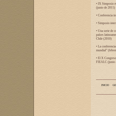
• IX Simposio r
(junio de 2011)
• Conferencia in
• Simposio inter
• Una serie de c
países latinoam
Chile (2010)
• La conferencia
mundial” (febre
• El X Congreso 
FIEALC (junio d
INICIO
GE