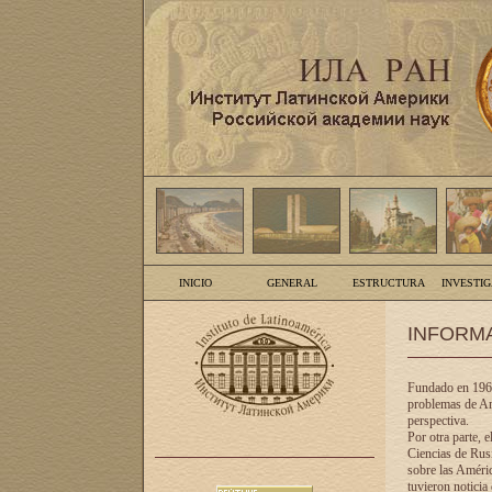
INICIO
GENERAL
ESTRUCTURA
INVESTI
INFORM
Fundado en 1961
problemas de Am
perspectiva.
Por otra parte, 
Ciencias de Rusi
sobre las Améric
tuvieron noticia