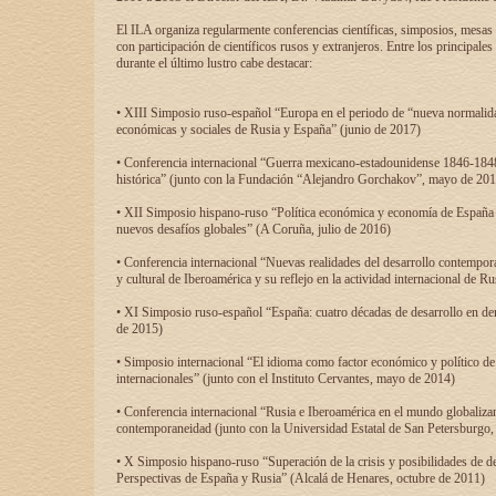
El ILA organiza regularmente conferencias científicas, simposios, mesas
con participación de científicos rusos y extranjeros. Entre los principale
durante el último lustro cabe destacar:
• XIII Simposio ruso-español “Europa en el periodo de “nueva normalidad
económicas y sociales de Rusia y España” (junio de 2017)
• Conferencia internacional “Guerra mexicano-estadounidense 1846-1848
histórica” (junto con la Fundación “Alejandro Gorchakov”, mayo de 201
• XII Simposio hispano-ruso “Política económica y economía de España y
nuevos desafíos globales” (A Coruña, julio de 2016)
• Conferencia internacional “Nuevas realidades del desarrollo contempor
y cultural de Iberoamérica y su reflejo en la actividad internacional de 
• XI Simposio ruso-español “España: cuatro décadas de desarrollo en de
de 2015)
• Simposio internacional “El idioma como factor económico y político de
internacionales” (junto con el Instituto Cervantes, mayo de 2014)
• Conferencia internacional “Rusia e Iberoamérica en el mundo globalizant
contemporaneidad (junto con la Universidad Estatal de San Petersburgo,
• X Simposio hispano-ruso “Superación de la crisis y posibilidades de de
Perspectivas de España y Rusia” (Alcalá de Henares, octubre de 2011)