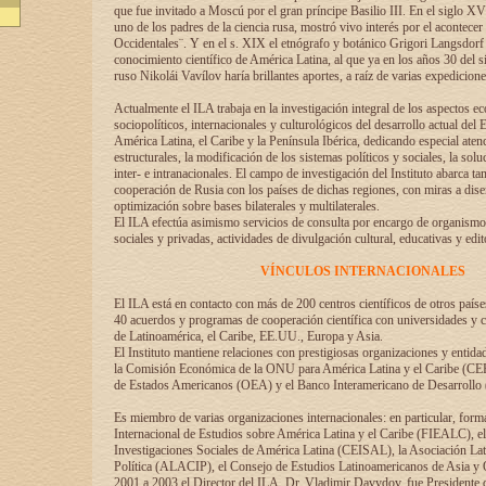
que fue invitado a Moscú por el gran príncipe Basilio III. En el siglo X
uno de los padres de la ciencia rusa, mostró vivo interés por el acontecer 
Occidentales¨. Y en el s. XIX el etnógrafo y botánico Grigori Langsdorf 
conocimiento científico de América Latina, al que ya en los años 30 del s
ruso Nikolái Vavílov haría brillantes aportes, a raíz de varias expedicione
Actualmente el ILA trabaja en la investigación integral de los aspectos e
sociopolíticos, internacionales y culturológicos del desarrollo actual del 
América Latina, el Caribe y la Península Ibérica, dedicando especial aten
estructurales, la modificación de los sistemas políticos y sociales, la solu
inter- e intranacionales. El campo de investigación del Instituto abarca t
cooperación de Rusia con los países de dichas regiones, con miras a dise
optimización sobre bases bilaterales y multilaterales.
El ILA efectúa asimismo servicios de consulta por encargo de organismos
sociales y privadas, actividades de divulgación cultural, educativas y edito
VÍNCULOS INTERNACIONALES
El ILA está en contacto con más de 200 centros científicos de otros país
40 acuerdos y programas de cooperación científica con universidades y c
de Latinoamérica, el Caribe, EE.UU., Europa y Asia.
El Instituto mantiene relaciones con prestigiosas organizaciones y entid
la Comisión Económica de la ONU para América Latina y el Caribe (CE
de Estados Americanos (OEA) y el Banco Interamericano de Desarrollo
Es miembro de varias organizaciones internacionales: en particular, form
Internacional de Estudios sobre América Latina y el Caribe (FIEALC), 
Investigaciones Sociales de América Latina (CEISAL), la Asociación La
Política (ALACIP), el Consejo de Estudios Latinoamericanos de Asia 
2001 a 2003 el Director del ILA, Dr. Vladimir Davydov, fue Presidente