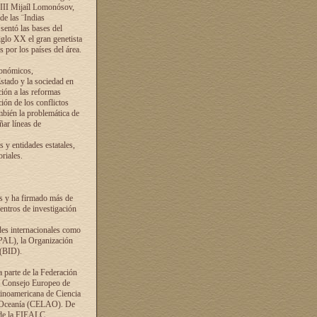
VIII Mijaíl Lomonósov,
de las ¨Indias
sentó las bases del
iglo XX el gran genetista
s por los países del área.
conómicos,
Estado y la sociedad en
ción a las reformas
ción de los conflictos
ambién la problemática de
ñar líneas de
 y entidades estatales,
riales.
es y ha firmado más de
entros de investigación
ades internacionales como
PAL), la Organización
 (BID).
a parte de la Federación
el Consejo Europeo de
tinoamericana de Ciencia
y Oceanía (CELAO). De
 de la FIEALC.