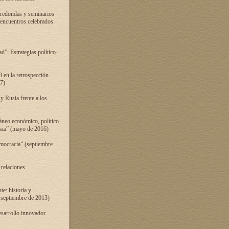
 redondas y seminarios
s encuentros celebrados
”: Estrategias político-
 en la retrospección
7)
 Rusia frente a los
áneo económico, político
Rusia” (mayo de 2016)
mocracia” (septiembre
 relaciones
e: historia y
 septiembre de 2013)
sarrollo innovador.