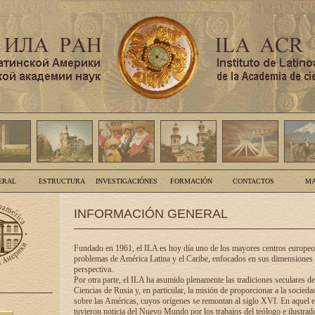
ERAL
ESTRUCTURA
INVESTIGACIÓNES
FORMACIÓN
CONTACTOS
MA
INFORMACIÓN GENERAL
Fundado en 1961, el ILA es hoy día uno de los mayores centros europeos
problemas de América Latina y el Caribe, enfocados en sus dimensiones 
perspectiva.
Por otra parte, el ILA ha asumido plenamente las tradiciones seculares d
Ciencias de Rusia y, en particular, la misión de proporcionar a la socieda
sobre las Américas, cuyos orígenes se remontan al siglo XVI. En aquel e
tuvieron noticia del Nuevo Mundo por los trabajos del teólogo e ilustra