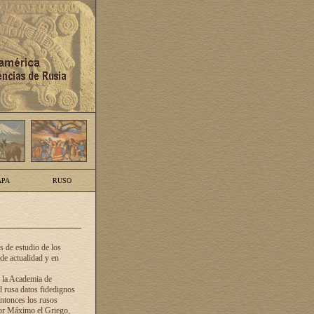
PA
RUSO
 de estudio de los
de actualidad y en
e la Academia de
d rusa datos fidedignos
ntonces los rusos
dor Máximo el Griego,