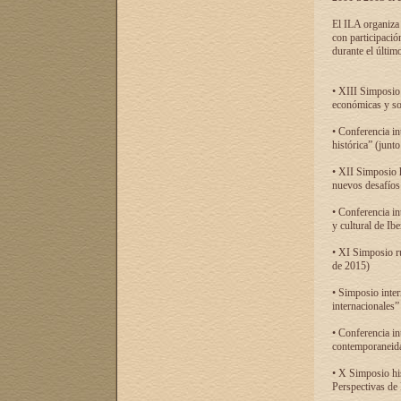
El ILA organiza 
con participació
durante el último
• XIII Simposio 
económicas y so
• Conferencia i
histórica” (jun
• XII Simposio 
nuevos desafíos
• Conferencia in
y cultural de Ib
• XI Simposio r
de 2015)
• Simposio inter
internacionales”
• Conferencia in
contemporaneida
• X Simposio his
Perspectivas de