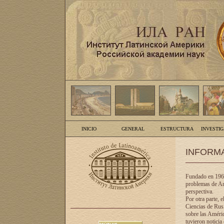
INICIO
GENERAL
ESTRUCTURA
INVESTI
INFORM
Fundado en 1961
problemas de Am
perspectiva.
Por otra parte, 
Ciencias de Rusi
sobre las Améric
tuvieron noticia