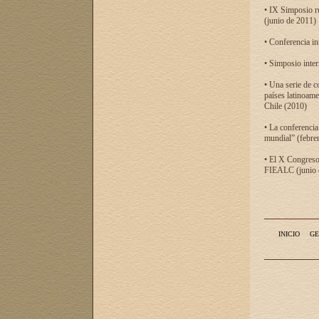
• IX Simposio r
(junio de 2011)
• Conferencia in
• Simposio inter
• Una serie de c
países latinoam
Chile (2010)
• La conferencia
mundial” (febre
• El X Congreso 
FIEALC (junio d
INICIO
GE