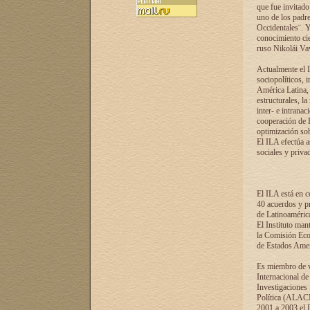
que fue invitado
uno de los padre
Occidentales¨. Y
conocimiento cie
ruso Nikolái Vaví
Actualmente el I
sociopolíticos, 
América Latina, 
estructurales, la
inter- e intrana
cooperación de R
optimización sobr
El ILA efectúa a
sociales y privad
El ILA está en c
40 acuerdos y pr
de Latinoaméric
El Instituto man
la Comisión Eco
de Estados Amer
Es miembro de va
Internacional d
Investigaciones
Política (ALACI
2001 a 2003 el 