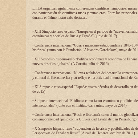
El ILA organiza regularmente conferencias científicas, simposios, mesas
con participación de científicos rusos y extranjeros. Entre los principale
durante el último lustro cabe destacar:
• XIII Simposio ruso-español “Europa en el periodo de “nueva normalidad
económicas y sociales de Rusia y España” (junio de 2017)
• Conferencia internacional “Guerra mexicano-estadounidense 1846-1848
histórica” (junto con la Fundación “Alejandro Gorchakov”, mayo de 201
• XII Simposio hispano-ruso “Política económica y economía de España y
nuevos desafíos globales” (A Coruña, julio de 2016)
• Conferencia internacional “Nuevas realidades del desarrollo contempor
y cultural de Iberoamérica y su reflejo en la actividad internacional de 
• XI Simposio ruso-español “España: cuatro décadas de desarrollo en de
de 2015)
• Simposio internacional “El idioma como factor económico y político de
internacionales” (junto con el Instituto Cervantes, mayo de 2014)
• Conferencia internacional “Rusia e Iberoamérica en el mundo globalizant
contemporaneidad (junto con la Universidad Estatal de San Petersburgo,
• X Simposio hispano-ruso “Superación de la crisis y posibilidades de de
Perspectivas de España y Rusia” (Alcalá de Henares, octubre de 2011)