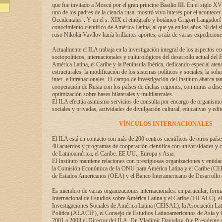
que fue invitado a Moscú por el gran príncipe Basilio III. En el siglo X
uno de los padres de la ciencia rusa, mostró vivo interés por el acontecer 
Occidentales¨. Y en el s. XIX el etnógrafo y botánico Grigori Langsdorf 
conocimiento científico de América Latina, al que ya en los años 30 del s
ruso Nikolái Vavílov haría brillantes aportes, a raíz de varias expedicione
Actualmente el ILA trabaja en la investigación integral de los aspectos e
sociopolíticos, internacionales y culturológicos del desarrollo actual del 
América Latina, el Caribe y la Península Ibérica, dedicando especial aten
estructurales, la modificación de los sistemas políticos y sociales, la solu
inter- e intranacionales. El campo de investigación del Instituto abarca t
cooperación de Rusia con los países de dichas regiones, con miras a dise
optimización sobre bases bilaterales y multilaterales.
El ILA efectúa asimismo servicios de consulta por encargo de organismos
sociales y privadas, actividades de divulgación cultural, educativas y edito
VÍNCULOS INTERNACIONALES
El ILA está en contacto con más de 200 centros científicos de otros país
40 acuerdos y programas de cooperación científica con universidades y c
de Latinoamérica, el Caribe, EE.UU., Europa y Asia.
El Instituto mantiene relaciones con prestigiosas organizaciones y entid
la Comisión Económica de la ONU para América Latina y el Caribe (CE
de Estados Americanos (OEA) y el Banco Interamericano de Desarrollo
Es miembro de varias organizaciones internacionales: en particular, form
Internacional de Estudios sobre América Latina y el Caribe (FIEALC), 
Investigaciones Sociales de América Latina (CEISAL), la Asociación La
Política (ALACIP), el Consejo de Estudios Latinoamericanos de Asia 
2001 a 2003 el Director del ILA, Dr. Vladimir Davydov, fue Presidente