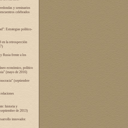
 redondas y seminarios
s encuentros celebrados
”: Estrategias político-
 en la retrospección
7)
 Rusia frente a los
áneo económico, político
Rusia” (mayo de 2016)
mocracia” (septiembre
 relaciones
e: historia y
 septiembre de 2013)
sarrollo innovador.