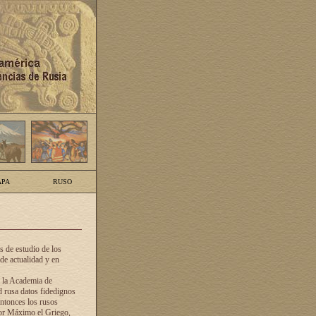
PA
RUSO
 de estudio de los
de actualidad y en
e la Academia de
d rusa datos fidedignos
ntonces los rusos
dor Máximo el Griego,