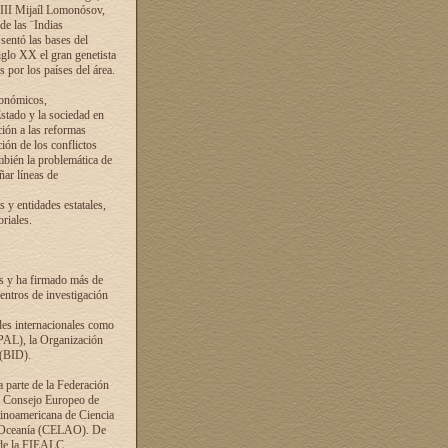
VIII Mijaíl Lomonósov,
de las ¨Indias
sentó las bases del
iglo XX el gran genetista
s por los países del área.
conómicos,
Estado y la sociedad en
ción a las reformas
ción de los conflictos
ambién la problemática de
ñar líneas de
 y entidades estatales,
riales.
es y ha firmado más de
entros de investigación
ades internacionales como
PAL), la Organización
 (BID).
a parte de la Federación
el Consejo Europeo de
tinoamericana de Ciencia
y Oceanía (CELAO). De
 de la FIEALC.