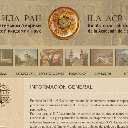
ERAL
ESTRUCTURA
INVESTIGACIÓNES
FORMACIÓN
CONTACTOS
MA
INFORMACIÓN GENERAL
Fundado en 1961, el ILA es hoy día uno de los mayores centros europeos
problemas de América Latina y el Caribe, enfocados en sus dimensiones 
perspectiva.
Por otra parte, el ILA ha asumido plenamente las tradiciones seculares d
Ciencias de Rusia y, en particular, la misión de proporcionar a la socieda
sobre las Américas, cuyos orígenes se remontan al siglo XVI. En aquel e
tuvieron noticia del Nuevo Mundo por los trabajos del teólogo e ilustra