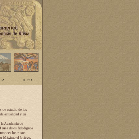
PA
RUSO
 de estudio de los
de actualidad y en
e la Academia de
d rusa datos fidedignos
ntonces los rusos
dor Máximo el Griego,