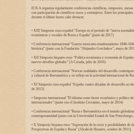
El ILA organiza regularmente conferencias científicas, simposios, mesas
con participación de científicos rusos y extranjeros. Entre los principale
durante el último lustro cabe destacar:
• XIII Simposio ruso-español “Europa en el periodo de “nueva normalidad
económicas y sociales de Rusia y España” (junio de 2017)
• Conferencia internacional “Guerra mexicano-estadounidense 1846-1848
histórica” (junto con la Fundación “Alejandro Gorchakov”, mayo de 201
• XII Simposio hispano-ruso “Política económica y economía de España y
nuevos desafíos globales” (A Coruña, julio de 2016)
• Conferencia internacional “Nuevas realidades del desarrollo contempor
y cultural de Iberoamérica y su reflejo en la actividad internacional de 
• XI Simposio ruso-español “España: cuatro décadas de desarrollo en de
de 2015)
• Simposio internacional “El idioma como factor económico y político de
internacionales” (junto con el Instituto Cervantes, mayo de 2014)
• Conferencia internacional “Rusia e Iberoamérica en el mundo globalizant
contemporaneidad (junto con la Universidad Estatal de San Petersburgo,
• X Simposio hispano-ruso “Superación de la crisis y posibilidades de de
Perspectivas de España y Rusia” (Alcalá de Henares, octubre de 2011)