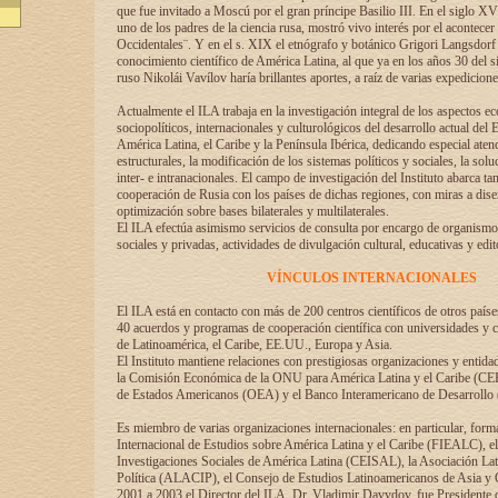
que fue invitado a Moscú por el gran príncipe Basilio III. En el siglo X
uno de los padres de la ciencia rusa, mostró vivo interés por el acontecer 
Occidentales¨. Y en el s. XIX el etnógrafo y botánico Grigori Langsdorf 
conocimiento científico de América Latina, al que ya en los años 30 del s
ruso Nikolái Vavílov haría brillantes aportes, a raíz de varias expedicione
Actualmente el ILA trabaja en la investigación integral de los aspectos e
sociopolíticos, internacionales y culturológicos del desarrollo actual del 
América Latina, el Caribe y la Península Ibérica, dedicando especial aten
estructurales, la modificación de los sistemas políticos y sociales, la solu
inter- e intranacionales. El campo de investigación del Instituto abarca t
cooperación de Rusia con los países de dichas regiones, con miras a dise
optimización sobre bases bilaterales y multilaterales.
El ILA efectúa asimismo servicios de consulta por encargo de organismos
sociales y privadas, actividades de divulgación cultural, educativas y edito
VÍNCULOS INTERNACIONALES
El ILA está en contacto con más de 200 centros científicos de otros país
40 acuerdos y programas de cooperación científica con universidades y c
de Latinoamérica, el Caribe, EE.UU., Europa y Asia.
El Instituto mantiene relaciones con prestigiosas organizaciones y entid
la Comisión Económica de la ONU para América Latina y el Caribe (CE
de Estados Americanos (OEA) y el Banco Interamericano de Desarrollo
Es miembro de varias organizaciones internacionales: en particular, form
Internacional de Estudios sobre América Latina y el Caribe (FIEALC), 
Investigaciones Sociales de América Latina (CEISAL), la Asociación La
Política (ALACIP), el Consejo de Estudios Latinoamericanos de Asia 
2001 a 2003 el Director del ILA, Dr. Vladimir Davydov, fue Presidente