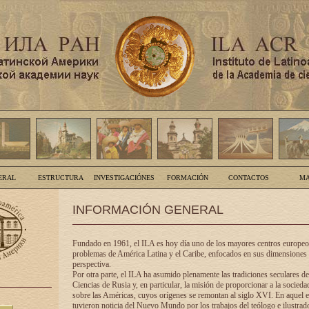
ERAL
ESTRUCTURA
INVESTIGACIÓNES
FORMACIÓN
CONTACTOS
MA
INFORMACIÓN GENERAL
Fundado en 1961, el ILA es hoy día uno de los mayores centros europeos
problemas de América Latina y el Caribe, enfocados en sus dimensiones 
perspectiva.
Por otra parte, el ILA ha asumido plenamente las tradiciones seculares d
Ciencias de Rusia y, en particular, la misión de proporcionar a la socieda
sobre las Américas, cuyos orígenes se remontan al siglo XVI. En aquel e
tuvieron noticia del Nuevo Mundo por los trabajos del teólogo e ilustra