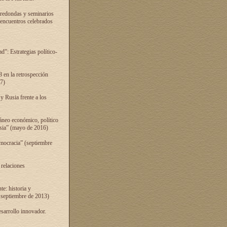
 redondas y seminarios
s encuentros celebrados
”: Estrategias político-
 en la retrospección
7)
 Rusia frente a los
áneo económico, político
Rusia” (mayo de 2016)
mocracia” (septiembre
 relaciones
e: historia y
 septiembre de 2013)
sarrollo innovador.