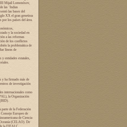
VIII Mijaíl Lomonósov,
de las ¨Indias
sentó las bases del
iglo XX el gran genetista
s por los países del área.
conómicos,
Estado y la sociedad en
ción a las reformas
ción de los conflictos
ambién la problemática de
ñar líneas de
 y entidades estatales,
riales.
es y ha firmado más de
entros de investigación
ades internacionales como
PAL), la Organización
 (BID).
a parte de la Federación
el Consejo Europeo de
tinoamericana de Ciencia
y Oceanía (CELAO). De
 de la FIEALC.