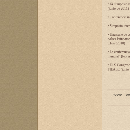
• IX Simposio r
(junio de 2011)
• Conferencia in
• Simposio inter
• Una serie de c
países latinoam
Chile (2010)
• La conferencia
mundial” (febre
• El X Congreso 
FIEALC (junio d
INICIO
GE