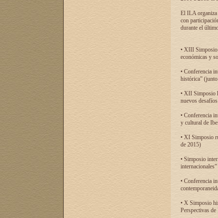
El ILA organiza 
con participació
durante el último
• XIII Simposio 
económicas y so
• Conferencia i
histórica” (jun
• XII Simposio 
nuevos desafíos
• Conferencia in
y cultural de Ib
• XI Simposio r
de 2015)
• Simposio inter
internacionales”
• Conferencia in
contemporaneida
• X Simposio his
Perspectivas de