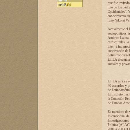
que fue invitado
uno de los padre
Occidentales¨. Y
conocimiento cie
ruso Nikolái Vaví
Actualmente el I
sociopolíticos, 
América Latina, 
estructurales, la
inter- e intrana
cooperación de R
optimización sobr
El ILA efectúa a
sociales y privad
El ILA está en c
40 acuerdos y pr
de Latinoaméric
El Instituto man
la Comisión Eco
de Estados Amer
Es miembro de va
Internacional d
Investigaciones
Política (ALACI
2001 a 2003 el 