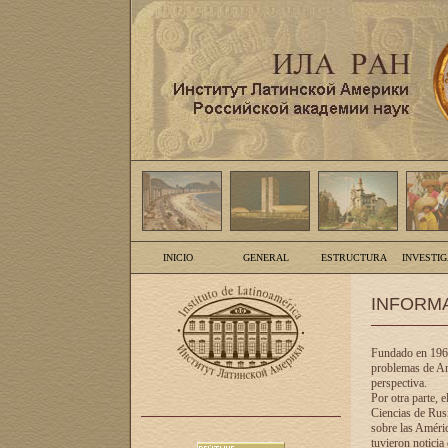
INICIO
GENERAL
ESTRUCTURA
INVESTI
INFORM
Fundado en 1961
problemas de Am
perspectiva.
Por otra parte, 
Ciencias de Rusi
sobre las Améric
tuvieron noticia