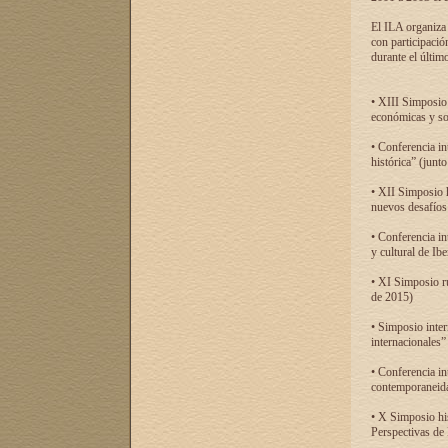
El ILA organiza 
con participació
durante el último
• XIII Simposio 
económicas y so
• Conferencia i
histórica” (jun
• XII Simposio 
nuevos desafíos
• Conferencia in
y cultural de Ib
• XI Simposio r
de 2015)
• Simposio inter
internacionales”
• Conferencia in
contemporaneida
• X Simposio his
Perspectivas de