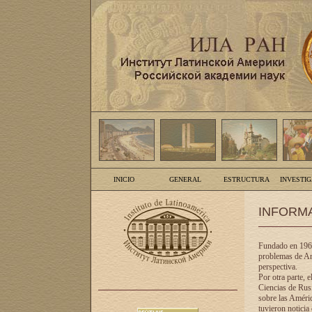
INICIO
GENERAL
ESTRUCTURA
INVESTI
INFORM
Fundado en 1961
problemas de Am
perspectiva.
Por otra parte, 
Ciencias de Rusi
sobre las Améric
tuvieron noticia