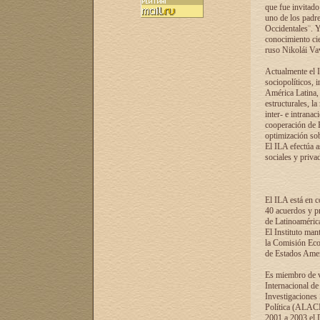
que fue invitado
uno de los padre
Occidentales¨. Y
conocimiento cie
ruso Nikolái Vaví
Actualmente el I
sociopolíticos, 
América Latina, 
estructurales, la
inter- e intrana
cooperación de R
optimización sobr
El ILA efectúa a
sociales y privad
El ILA está en c
40 acuerdos y pr
de Latinoaméric
El Instituto man
la Comisión Eco
de Estados Amer
Es miembro de va
Internacional d
Investigaciones
Política (ALACI
2001 a 2003 el 