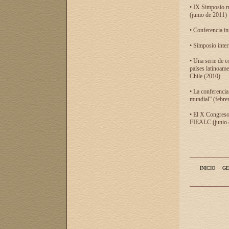
• IX Simposio r
(junio de 2011)
• Conferencia in
• Simposio inter
• Una serie de c
países latinoam
Chile (2010)
• La conferencia
mundial” (febre
• El X Congreso 
FIEALC (junio d
INICIO
GE