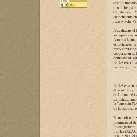
que fue invitado
uno de los padre
Occidentales¨. Y
conocimiento cie
ruso Nikolái Vaví
Actualmente el I
sociopolíticos, 
América Latina, 
estructurales, la
inter- e intrana
cooperación de R
optimización sobr
El ILA efectúa a
sociales y privad
El ILA está en c
40 acuerdos y pr
de Latinoaméric
El Instituto man
la Comisión Eco
de Estados Amer
Es miembro de va
Internacional d
Investigaciones
Política (ALACI
2001 a 2003 el 