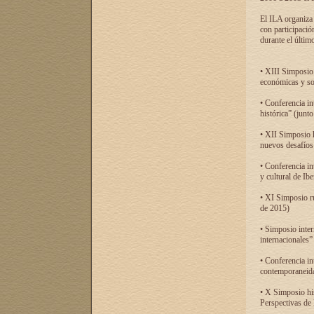
El ILA organiza 
con participació
durante el último
• XIII Simposio 
económicas y so
• Conferencia i
histórica” (jun
• XII Simposio 
nuevos desafíos
• Conferencia in
y cultural de Ib
• XI Simposio r
de 2015)
• Simposio inter
internacionales”
• Conferencia in
contemporaneida
• X Simposio his
Perspectivas de