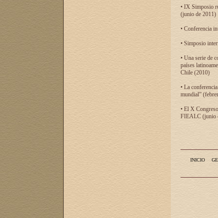
• IX Simposio r
(junio de 2011)
• Conferencia in
• Simposio inter
• Una serie de c
países latinoam
Chile (2010)
• La conferencia
mundial” (febre
• El X Congreso 
FIEALC (junio d
INICIO
GE