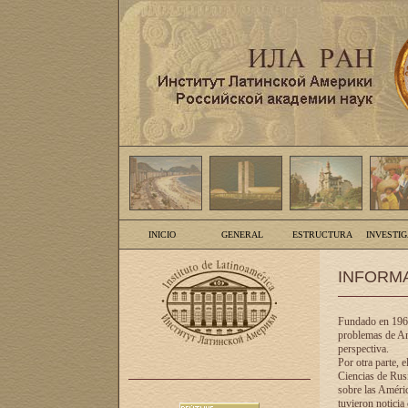
INICIO
GENERAL
ESTRUCTURA
INVESTI
INFORM
Fundado en 1961
problemas de Am
perspectiva.
Por otra parte, 
Ciencias de Rusi
sobre las Améric
tuvieron noticia