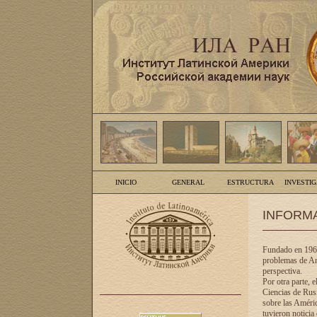
INICIO
GENERAL
ESTRUCTURA
INVESTI
INFORM
Fundado en 1961
problemas de Am
perspectiva.
Por otra parte, 
Ciencias de Rusi
sobre las Améric
tuvieron noticia