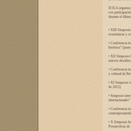
El ILA organiza 
con participació
durante el último
• XIII Simposio 
económicas y so
• Conferencia i
histórica” (jun
• XII Simposio 
nuevos desafíos
• Conferencia in
y cultural de Ib
• XI Simposio r
de 2015)
• Simposio inter
internacionales”
• Conferencia in
contemporaneida
• X Simposio his
Perspectivas de