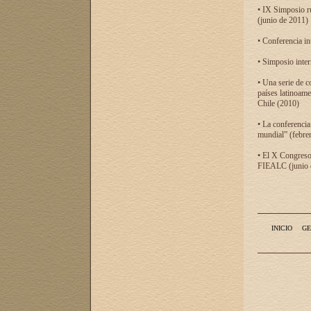
• IX Simposio r
(junio de 2011)
• Conferencia in
• Simposio inter
• Una serie de c
países latinoam
Chile (2010)
• La conferencia
mundial” (febre
• El X Congreso 
FIEALC (junio d
INICIO
GE