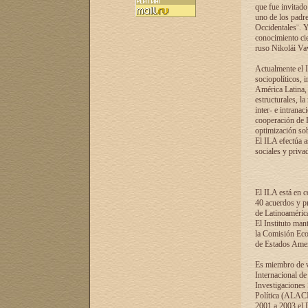
que fue invitado
uno de los padre
Occidentales¨. Y
conocimiento cie
ruso Nikolái Vaví
Actualmente el I
sociopolíticos, 
América Latina, 
estructurales, la
inter- e intrana
cooperación de R
optimización sobr
El ILA efectúa a
sociales y privad
El ILA está en c
40 acuerdos y pr
de Latinoaméric
El Instituto man
la Comisión Eco
de Estados Amer
Es miembro de va
Internacional d
Investigaciones
Política (ALACI
2001 a 2003 el 