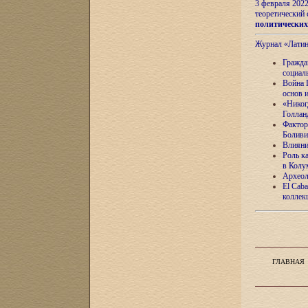
3 февраля 202
теоретический 
политически
Журнал «Лати
Гражда
социал
Война 
основ 
«Никог
Голлан
Фактор
Боливи
Влияни
Роль к
в Колу
Археол
El Caba
коллек
ГЛАВНАЯ