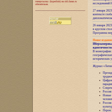
гиперссылка (hyperlink) на old.ilaran.ru
исследований 
обязательна.
27 января 2023
контексте глоб
дипломатическ
26 января 2023
в круглом сто
Программа ме
Новое издани
Ибероамерика
идентичности
В монографии 
географических
исторических 
Журнал «Лати
Президе
трудно
Цифров
паради
Соврем
Россия
Новые 
челове
Россия
культу
Перон: