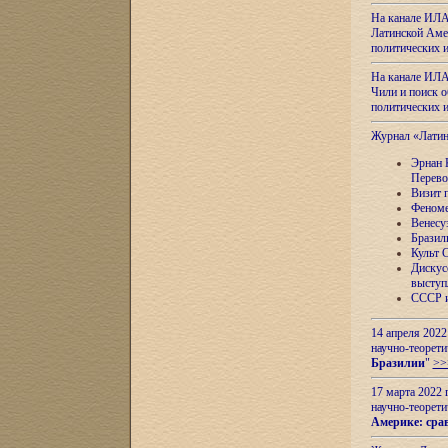
На канале ИЛА
Латинской Амер
политических
На канале ИЛА
Чили и поиск о
политических
Журнал «Лати
Эрнан 
Перево
Визит 
Феноме
Венесу
Бразил
Культ 
Дискус
выступ
СССР и
14 апреля 2022
научно-теорети
Бразилии
"
>>
17 марта 2022 
научно-теорети
Америке: сра