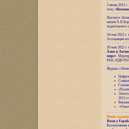
2 июня 2022 г
тему «
Испани
Институт Латин
жизни А.Н.Боро
издательского
26 мая 2022 г
Ассоциации ис
20 мая 2022 г.
Азия и Латин
мире
». Мероп
РАН, ИДВ РА
Журнал «Лати
Цифров
Социал
Гумани
«Полит
Электо
2022 гг
Внешняя
«Ответ
Новое издани
Rusia y España
Коллективная 