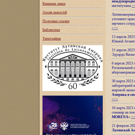
международн
Книжная лавка
институтами
>
Архив новостей
Латиноамерикан
уточняют приор
Полезные ссылки
научного сотр
>>>
Библиотека
13 апреля 202
Типография
Южной Атлант
11 апреля 202
Эдуардо Вилье
6 апреля 2023
Региональной 
ибероамерика
30 марта 2023
лабораторией и
мировой эконо
Америка в сис
>>>
16 марта 2023 
семинар на тем
MORENA
»
>
21 февраля 20
Латинской Ам