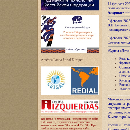
14 февраля 202
семинар на тем
Америки
»
>>
9 февраля 202
В.П. Беляева. 
посвящается» 
9 февраля 2023
Советов моло
Журнал «Лати
-
Роль к
América Latina Portal Europeo
Франча
Социал
анализ
Научно
Культу
Россий
Жанр х
Мексикано-ам
ситуации на г
предпринимает
состояние, одн
Комментарий к
Все права на материалы, находящиеся на сайте
old.ilaran.ru, охраняются в соответствии с
Россия и Лати
законодательством РФ (часть 4 ГК РФ). При
любом использовании материалов сайта
Комментарий П.