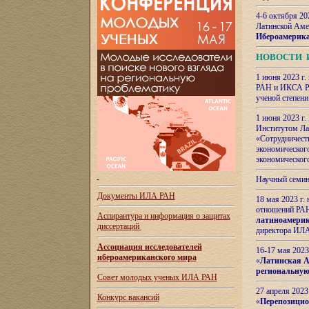
4-6 октября 20
Латинской Аме
Ибероамерика
НОВОСТИ 
1 июня 2023 г.
РАН и ИКСА РА
ученой степени
1 июня 2023 г
Институтом Ла
«Сотрудничеств
экономическог
экономическог
Научный семин
Документы ИЛА РАН
18 мая 2023 г
отношений РАН
Аспирантура и
информация о защитах
латиноамерик
диссертаций
директора ИЛА
Ассоциация исследователей
16-17 мая 202
ибероамериканского мира
«
Латинская Ам
региональную
Совет молодых ученых ИЛА РАН
27 апреля 2023
Конкурс вакансий
«
Перепозицио