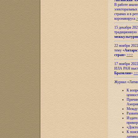
Латинская Ам
В работе анал
электоральных 
странах и в ре
коронавируса
15 декабря 20
традиционную
межкультурны
22 ноября 2022
тему «
Антаркт
стран
»
>>>
17 ноября 2022
ИЛА РАН высту
Бразилии
»
>>
Журнал «Лати
К вопр
ценнос
Причин
Амери
Междун
Развит
Издате
пример
«Докто
К поис
латино