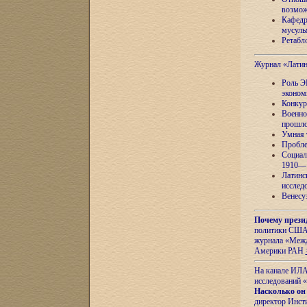
возмож
Кафедр
мусуль
Ретабло
Журнал «Лати
Роль Э
эконом
Конкур
Военно
прошло
Умная 
Пробле
Социал
1910—1
Латинс
исслед
Венесу
Почему прези
политики США 
журнала «Межд
Америки РАН
На канале ИЛА
исследований «
Насколько он
директор Инст