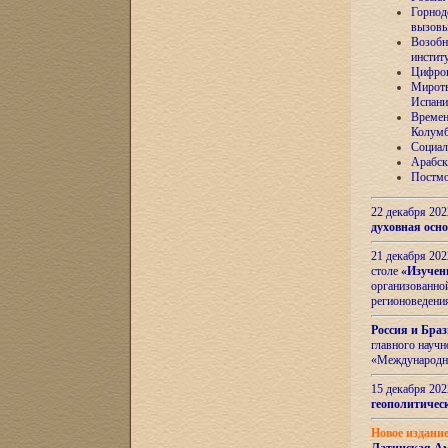
Горнод
вызов
Возобн
инстит
Цифров
Миротв
Испани
Времен
Колумб
Социал
Арабск
Постмо
22 декабря 20
духовная осн
21 декабря 20
столе
«Изучен
организованно
регионоведени
Россия и Бра
главного науч
«Международн
15 декабря 20
геополитическ
Новое издани