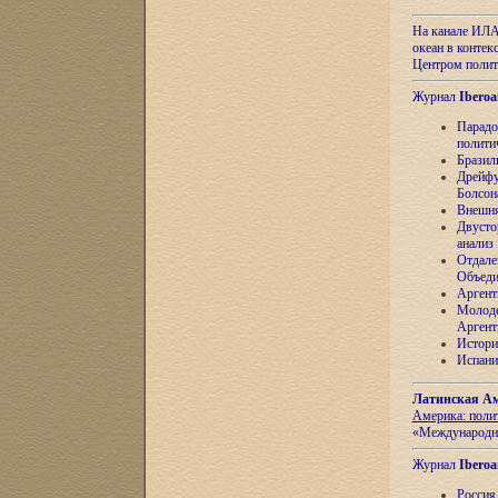
На канале ИЛА
океан в контек
Центром полит
Журнал
Iberoa
Парадо
полити
Бразил
Дрейфу
Болсон
Внешня
Двусто
анализ
Отдале
Объеди
Аргент
Молоде
Аргент
Истори
Испани
Латинская Ам
Америка: поли
«Международн
Журнал
Iberoa
Россия