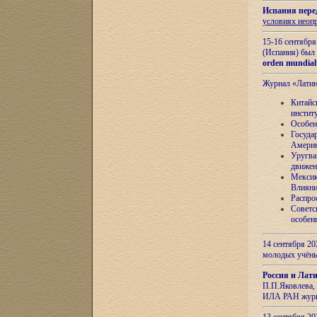
Испания пере
условиях неоп
15-16 сентябр
(Испания) был
orden mundial
Журнал «Лати
Китайс
инстит
Особен
Госуда
Амери
Уругва
движен
Мексик
Влияни
Распро
Советс
особен
14 сентября 20
молодых учён
Россия и Лат
П.П.Яковлева, 
ИЛА РАН журн