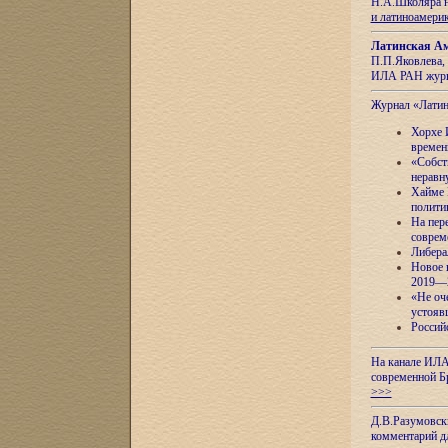
Н.А.Школяра н
и латиноамери
Латинская Ам
П.П.Яковлева, 
ИЛА РАН журн
Журнал «Лати
Хорхе 
времен
«Собст
неравн
Хайме 
полити
На пер
соврем
Либера
Новое 
2019—
«Не оч
устояв
Россий
На канале ИЛА
современной Б
>>>
Д.В.Разумовск
комментарий 