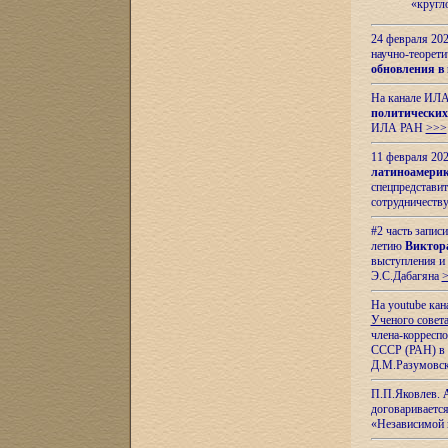
«кругл
24 февраля 202
научно-теорети
обновления в
На канале ИЛА
политических
ИЛА РАН
>>>
11 февраля 202
латиноамерик
спецпредстави
сотрудничест
#2 часть запис
летию
Виктор
выступления и
Э.С.Дабагяна
На youtube ка
Ученого совета
члена-корресп
СССР (РАН) в 1
Д.М.Разумовск
П.П.Яковлев.
договариваетс
«Независимой 