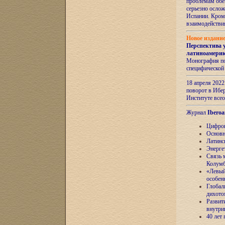
проблемам обе
серьезно ослож
Испании. Кром
взаимодейств
Новое издани
Перспектива 
латиноамери
Монография по
специфической
18 апреля 202
поворот в Ибер
Институте все
Журнал
Iberoa
Цифров
Основн
Латинс
Энерге
Связь 
Колум
«Левый
особен
Глобал
дихото
Развит
внутри
40 лет