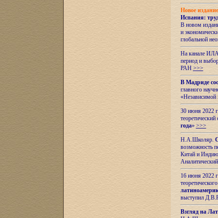
Новое издани
Испания: тру
В новом издан
и экономическ
глобальной не
На канале ИЛА
период и выбо
РАН
>>>
В Мадриде со
главного науч
«Независимой 
30 июня 2022 
теоретический 
года
»
>>>
Н.А.Школяр.
С
возможность пе
Китай и Индию,
Аналитический
16 июня 2022 г
теоретического
латиноамерик
выступил Д.В.
Взгляд на Ла