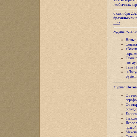
13 сентября 2
необычных кар
6 сентября 20
бразильской г
>>>
Журнал «Лати
Новые 
Социал
«Вакци
перспе
Такие 
коммун
Тема И
«Локус
System 
Журнал
Iberoa
От гео
перефо
От отк
объеди
Евросо
Типоло
Левое д
правой
Мексик
Отноше