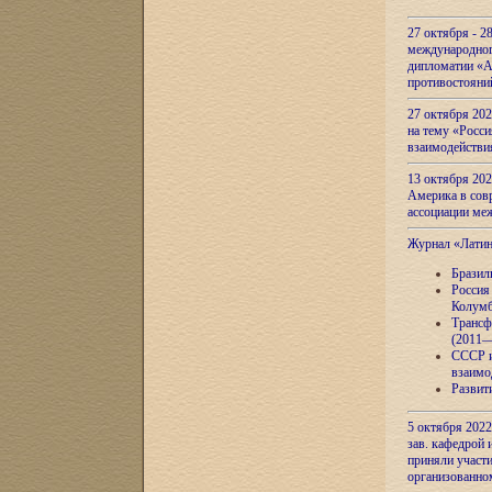
27 октября - 2
международног
дипломатии «А
противостояни
27 октября 20
на тему «Росси
взаимодействи
13 октября 202
Америка в сов
ассоциации ме
Журнал «Лати
Бразил
Россия
Колумб
Трансф
(2011—
СССР и
взаимо
Развит
5 октября 2022
зав. кафедрой
приняли участи
организованно