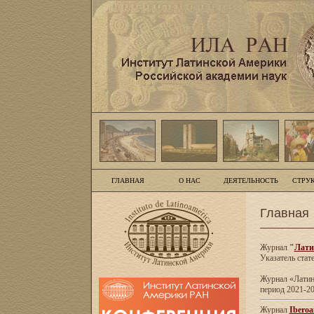
ГЛАВНАЯ
О НАС
ДЕЯТЕЛЬНОСТЬ
СТРУ
Главная
Журнал
"
Лати
Указатель стат
Журнал «Латинс
период 2021-20
Журнал
Iberoa