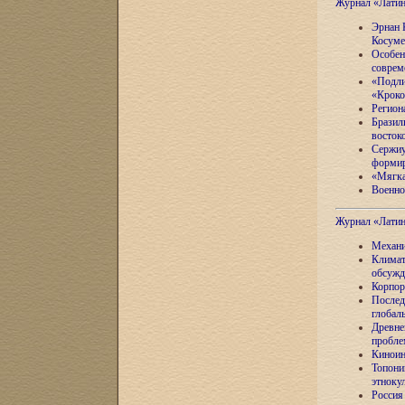
Журнал «Лати
Эрнан 
Косуме
Особен
соврем
«Подли
«Кроко
Регион
Бразил
восток
Сержиу
формир
«Мягка
Военно
Журнал «Лати
Механи
Климат
обсужд
Корпор
Послед
глобал
Древне
пробле
Киноин
Топони
этноку
Россия