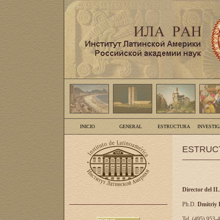
INICIO
GENERAL
ESTRUCTURA
INVESTI
ESTRUC
Director del I
Ph.D.
Dmitriy
Tel. (495) 953-