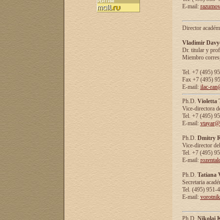
E-mail:
razumov
Director académ
Vladimir Davy
Dr. titular y prof
Miembro corresp
Tel. +7 (495) 9
Fax +7 (495) 9
E-mail:
ilac-ran
Ph.D.
Violetta
Vice-directora d
Tel. +7 (495) 9
E-mail:
vtayar@
Ph.D.
Dmitry R
Vice-director de
Tel. +7 (495) 9
E-mail:
rozenta
Ph.D.
Tatiana 
Secretaria acad
Tel. (495) 951-
E-mail:
vorotni
Ph.D.
Nikolai 