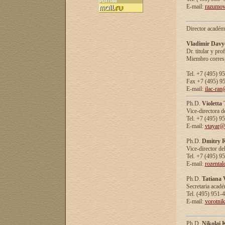
E-mail:
razumov
Director académ
Vladimir Davy
Dr. titular y prof
Miembro corresp
Tel. +7 (495) 9
Fax +7 (495) 9
E-mail:
ilac-ran
Ph.D.
Violetta
Vice-directora d
Tel. +7 (495) 9
E-mail:
vtayar@
Ph.D.
Dmitry R
Vice-director de
Tel. +7 (495) 9
E-mail:
rozenta
Ph.D.
Tatiana 
Secretaria acad
Tel. (495) 951-
E-mail:
vorotni
Ph.D.
Nikolai 