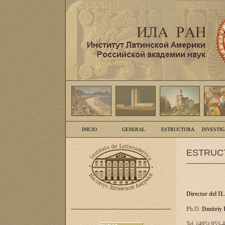
INICIO
GENERAL
ESTRUCTURA
INVESTI
ESTRUC
Director del I
Ph.D.
Dmitriy
Tel. (495) 953-