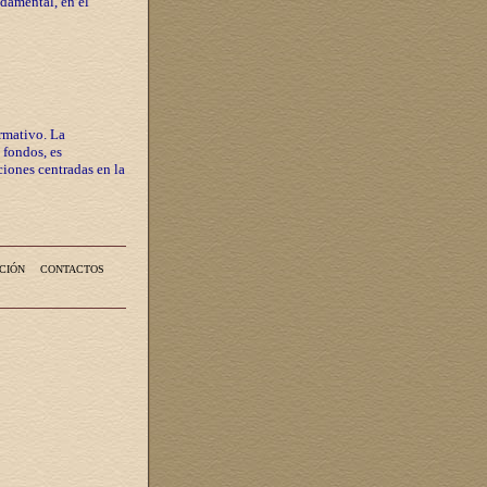
ndamental, en el
rmativo. La
 fondos, es
iones centradas en la
CIÓN
CONTACTOS