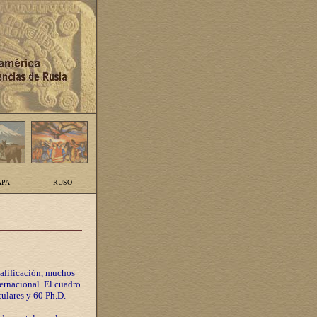
PA
RUSO
calificación, muchos
ternacional. El cuadro
tulares y 60 Ph.D.