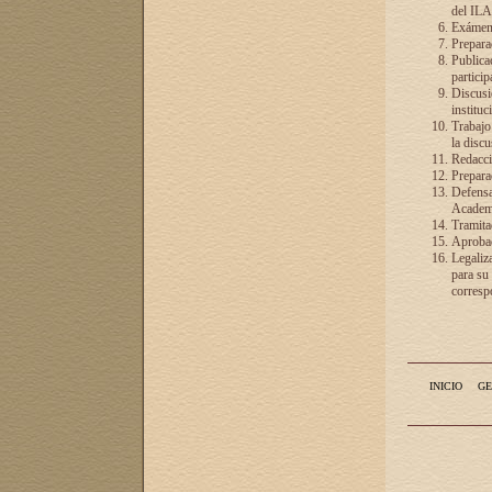
del ILA
Exámenes
Preparac
Publicac
particip
Discusió
instituc
Trabajo
la discu
Redacció
Preparac
Defensa 
Academia
Tramita
Aprobac
Legaliz
para su
correspo
INICIO
GE