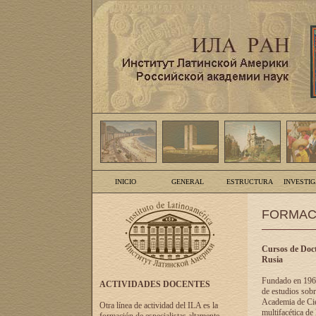
INICIO
GENERAL
ESTRUCTURA
INVESTI
FORMAC
Cursos de Doct
Rusia
Fundado en 1961
ACTIVIDADES DOCENTES
de estudios sobr
Academia de Cien
Otra línea de actividad del ILA es la
multifacética de