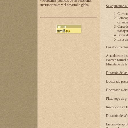
• Problemas políticos de las relaciones
internacionales y el desarrollo global
Se adjuntaran a l
Curricu
Fotocopi
cursadas
Carta d
trabajan
Breve de
Lista de
Los documentos 
Actualmente los 
examen formal de
Ministerio de la
Duración de los 
Doctorado presen
Doctorado a dist
Plazo tope de pr
Inscripción en la
Duración del añ
En caso de aprob