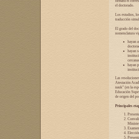
firmará el corre
el doctorado.
Los estudios, lo
traducción simul
El grado del doc
nomenclatura vi
hayan a
doctorad
hayan s
instituc
cercana
hayan p
instituc
Las resolucione
Atestación Acad
nauk” (en la esp
Educación Superi
de origen del po
Principales eta
Present
Convali
Ministe
Examen 
Elecció
Presenta