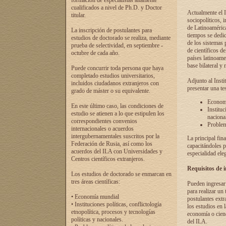
formación de especialistas altamente
cualificados a nivel de Ph.D. y Doctor
Actualmente el I
titular.
sociopolíticos, 
de Latinoamérica
La inscripción de postulantes para
tiempos se dedic
estudios de doctorado se realiza, mediante
de los sistemas p
prueba de selectividad, en septiembre -
de científicos d
octubre de cada año.
países latinoame
base bilateral y m
Puede concurrir toda persona que haya
completado estudios universitarios,
Adjunto al Insti
incluidos ciudadanos extranjeros con
presentar una te
grado de máster o su equivalente.
Economí
En este último caso, las condiciones de
Instituc
estudio se atienen a lo que estipulen los
naciona
correspondientes convenios
Problema
internacionales o acuerdos
intergubernamentales suscritos por la
La principal fin
Federación de Rusia, así como los
capacitándoles p
acuerdos del ILA con Universidades y
especialidad ele
Centros científicos extranjeros.
Requisitos de 
Los estudios de doctorado se enmarcan en
tres áreas científicas:
Pueden ingresar 
para realizar un 
• Economía mundial
postulantes extr
• Instituciones políticas, conflictología
los estudios en l
etnopolítica, procesos y tecnologías
economía o cienc
políticas y nacionales.
del ILA.