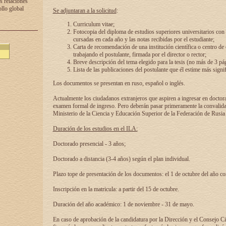
s relaciones
ollo global
Se adjuntaran a la solicitud
:
Curriculum vitae;
Fotocopia del diploma de estudios superiores universitarios con l
cursadas en cada año y las notas recibidas por el estudiante;
Carta de recomendación de una institución científica o centro de
trabajando el postulante, firmada por el director o rector;
Breve descripción del tema elegido para la tesis (no más de 3 pá
Lista de las publicaciones del postulante que él estime más signif
Los documentos se presentan en ruso, español o inglés.
Actualmente los ciudadanos extranjeros que aspiren a ingresar en doctor
examen formal de ingreso. Pero deberán pasar primeramente la convalidac
Ministerio de la Ciencia y Educación Superior de la Federación de Rusia
Duración de los estudios en el ILA:
Doctorado presencial - 3 años;
Doctorado a distancia (3-4 años) según el plan individual.
Plazo tope de presentación de los documentos: el 1 de octubre del año co
Inscripción en la matricula: a partir del 15 de octubre.
Duración del año académico: 1 de noviembre - 31 de mayo.
En caso de aprobación de la candidatura por la Dirección y el Consejo Ci