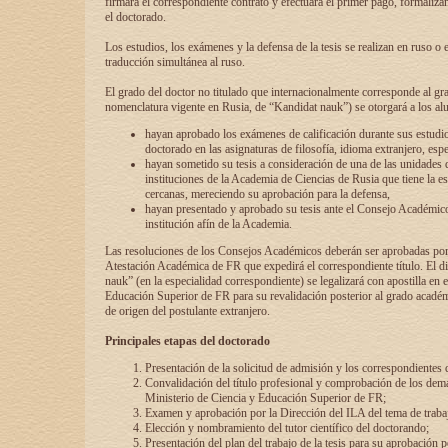
firmará el correspondiente contrato y efectuará el primer pago, formaliz
el doctorado.
Los estudios, los exámenes y la defensa de la tesis se realizan en ruso o 
traducción simultánea al ruso.
El grado del doctor no titulado que internacionalmente corresponde al gr
nomenclatura vigente en Rusia, de “Kandidat nauk”) se otorgará a los a
hayan aprobado los exámenes de calificación durante sus estudio
doctorado en las asignaturas de filosofía, idioma extranjero, espe
hayan sometido su tesis a consideración de una de las unidades 
instituciones de la Academia de Ciencias de Rusia que tiene la es
cercanas, mereciendo su aprobación para la defensa,
hayan presentado y aprobado su tesis ante el Consejo Académico
institución afín de la Academia.
Las resoluciones de los Consejos Académicos deberán ser aprobadas por
Atestación Académica de FR que expedirá el correspondiente título. El 
nauk” (en la especialidad correspondiente) se legalizará con apostilla en 
Educación Superior de FR para su revalidación posterior al grado académ
de origen del postulante extranjero.
Principales etapas del doctorado
Presentación de la solicitud de admisión y los correspondientes
Convalidación del título profesional y comprobación de los dem
Ministerio de Ciencia y Educación Superior de FR;
Examen y aprobación por la Dirección del ILA del tema de trabaj
Elección y nombramiento del tutor científico del doctorando;
Presentación del plan del trabajo de la tesis para su aprobación 