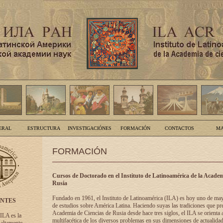
ERAL
ESTRUCTURA
INVESTIGACIÓNES
FORMACIÓN
CONTACTOS
MA
FORMACIÓN
Cursos de Doctorado en el Instituto de Latinoamérica de la Academ
Rusia
Fundado en 1961, el Instituto de Latinoamérica (ILA) es hoy uno de ma
ENTES
de estudios sobre América Latina. Haciendo suyas las tradiciones que pre
Academia de Ciencias de Rusia desde hace tres siglos, el ILA se orienta a
 ILA es la
multifacética de los diversos problemas en sus dimensiones de actualidad