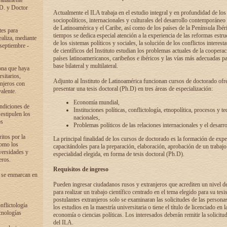
 altamente
.D. y Doctor
Actualmente el ILA trabaja en el estudio integral y en profundidad de lo
sociopolíticos, internacionales y culturales del desarrollo contemporáneo
de Latinoamérica y el Caribe, así como de los países de la Península Ibér
tes para
tiempos se dedica especial atención a la experiencia de las reformas estru
ealiza, mediante
de los sistemas políticos y sociales, la solución de los conflictos interest
 septiembre -
de científicos del Instituto estudian los problemas actuales de la coopera
países latinoamericanos, caribeños e ibéricos y las vías más adecuadas pa
base bilateral y multilateral.
ona que haya
sitarios,
Adjunto al Instituto de Latinoamérica funcionan cursos de doctorado ofre
anjeros con
presentar una tesis doctoral (Ph.D) en tres áreas de especialización:
alente.
Economía mundial,
ondiciones de
Instituciones políticas, conflictología, etnopolítica, procesos y te
 estipulen los
nacionales,
os
Problemas políticos de las relaciones internacionales y el desarro
itos por la
La principal finalidad de los cursos de doctorado es la formación de expe
como los
capacitándoles para la preparación, elaboración, aprobación de un trabajo
versidades y
especialidad elegida, en forma de tesis doctoral (Ph.D).
eros.
Requisitos de ingreso
 se enmarcan en
Pueden ingresar ciudadanos rusos y extranjeros que acrediten un nivel d
para realizar un trabajo científico centrado en el tema elegido para su tesis
postulantes extranjeros solo se examinaran las solicitudes de las persona
onflictología
los estudios en la maestría universitaria o tiene el título de licenciado en l
cnologías
economía o ciencias políticas. Los interesados deberán remitir la solicitu
del ILA.