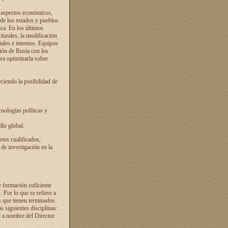
s aspectos económicos,
 de los estados y pueblos
ica. En los últimos
cturales, la modificación
atales e internos. Equipos
ción de Rusia con los
ra optimizarla sobre
ciendo la posibilidad de
cnologías políticas y
llo global.
rtos cualificados,
 de investigación en la
e formación suficiente
. Por lo que se refiere a
s que tienen terminados
as siguientes disciplinas:
d a nombre del Director