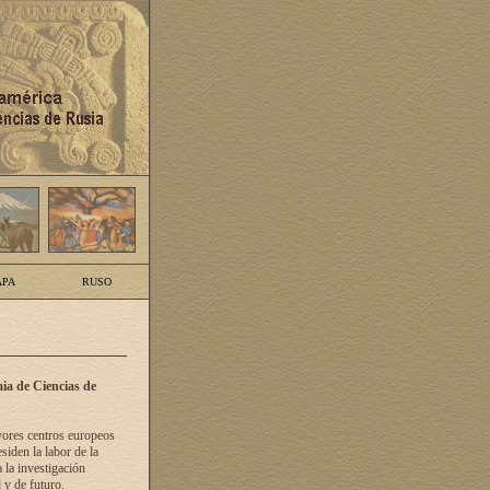
PA
RUSO
ia de Ciencias de
yores centros europeos
siden la labor de la
 la investigación
 y de futuro.