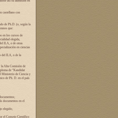
ándose así su admisión en
en castellano con
ado de Ph.D. (o, según la
lumnos que:
s en los cursos de
cialidad elegida,
del ILA, o de otras
pecialización en ciencias
 del ILA, o de la
 la Alta Comisión de
diploma de “Kandidat
el Ministerio de Ciencia y
ico de Ph. D. en el país
 documentos;
ás documentos en el
o elegido;
por el Consejo Científico