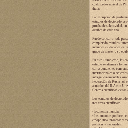
formación de especialistas
cualificados a nivel de Ph
titular.
La inscripción de postulan
estudios de doctorado se r
prueba de selectividad, en
octubre de cada año.
Puede concurrir toda pers
completado estudios univer
incluidos ciudadanos extr
grado de máster o su equiv
En este último caso, las c
estudio se atienen a lo que
correspondientes conveni
internacionales o acuerdos
intergubernamentales suscr
Federación de Rusia, así 
acuerdos del ILA con Uni
Centros científicos extranj
Los estudios de doctorado
tres áreas científicas:
• Economía mundial
• Instituciones políticas, c
etnopolítica, procesos y te
políticas y nacionales.