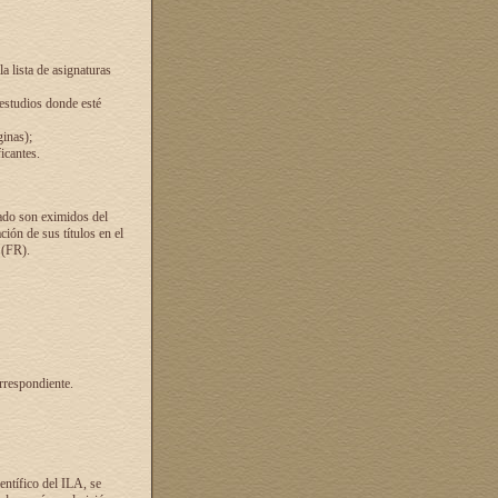
a lista de asignaturas
 estudios donde esté
ginas);
icantes.
ado son eximidos del
ión de sus títulos en el
 (FR).
rrespondiente.
entífico del ILA, se