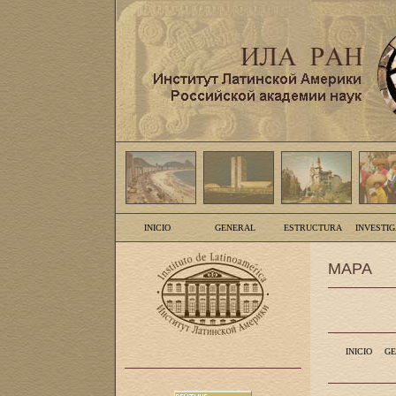
INICIO
GENERAL
ESTRUCTURA
INVESTI
MAPA
INICIO
GE