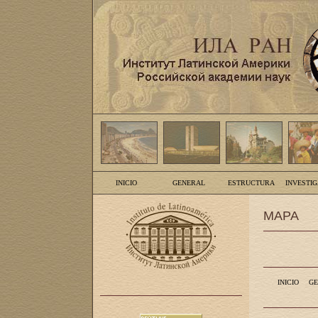
INICIO
GENERAL
ESTRUCTURA
INVESTI
MAPA
INICIO
GE