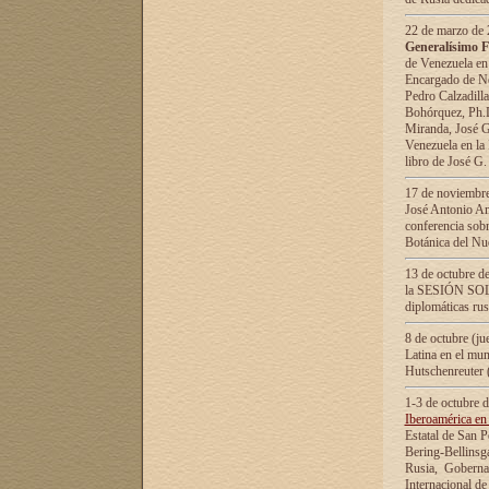
22 de marzo de 2
Generalísimo F
de Venezuela en
Encargado de Neg
Pedro Calzadilla
Bohórquez, Ph.D.
Miranda, José G
Venezuela en la 
libro de José G
17 de noviembre
José Antonio Am
conferencia sobr
Botánica del Nu
13 de octubre de
la SESIÓN SOLEM
diplomáticas rus
8 de octubre (j
Latina en el mun
Hutschenreuter 
1-3 de octubre 
Iberoamérica en 
Estatal de San P
Bering-Bellinsg
Rusia, Gobernac
Internacional de