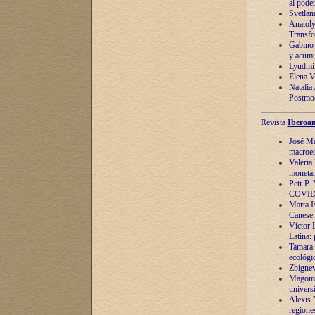
al pode
Svetlan
Anatoly
Transfo
Gabino 
y acumu
Lyudmil
Elena V.
Natalia
Postmod
Revista
Iberoam
José Ma
macroec
Valeria
monetari
Petr P.
COVID
Marta Is
Canese. 
Víctor 
Latina:
Tamara 
ecológi
Zbígnev
Magomed
univers
Alexis 
regiones