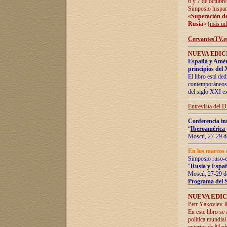
6 y 7 de octubre
Simposio hispan
«
Superación de 
Rusia
» (
más in
CervantesTV.e
NUEVA EDICI
España y Améric
principios del 
El libro está de
contemporáneos -
del siglo XXI ex
Entrevista del 
Conferencia in
“
Iberoamérica 
Moscú, 27-29 de
En los marcos 
Simposio ruso-
"
Rusia y Españ
Moscú, 27-29 de
Programa del 
NUEVA EDIC
Petr Yákovlev.
En este libro se
política mundial