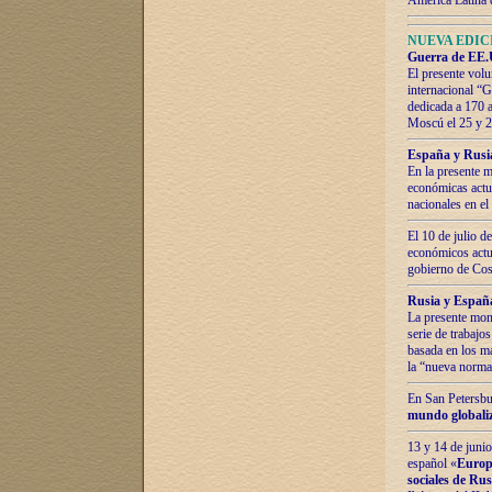
América Latina 
NUEVA EDICI
Guerra de EE.U
El presente volu
internacional “
dedicada a 170 
Moscú el 25 y 
España y Rusia:
En la presente m
económicas actua
nacionales en el
El 10 de julio d
económicos actua
gobierno de Cost
Rusia y España
La presente mono
serie de trabajo
basada en los ma
la “nueva norma
En San Petersbur
mundo globaliza
13 y 14 de junio
español «
Europa
sociales de Ru