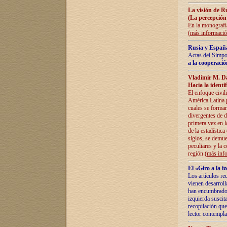
La visión de R
(La percepción
En la monografía
(
más informaci
Rusia y España
Actas del Simpo
a la cooperació
Vladímir M. D
Hacia la identi
El enfoque civil
América Latina pa
cuales se formar
divergentes de d
primera vez en l
de la estadística
siglos, se demue
peculiares y la 
región (
más inf
El «Giro a la 
Los artículos re
vienen desarroll
han encumbrado e
izquierda suscita
recopilación que
lector contempla