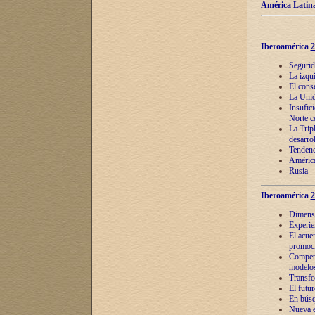
América Latina
Iberoamérica
2
Segurid
La izqu
El cons
La Unió
Insufic
Norte c
La Tripl
desarro
Tendenci
América
Rusia –
Iberoamérica
2
Dimensió
Experie
El acue
promoci
Competi
modelos
Transfo
El futu
En búsq
Nueva e