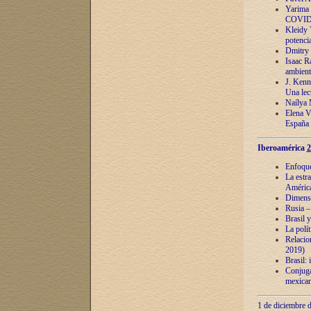
Yarima 
COVID
Kleidy 
potenci
Dmitry 
Isaac Ra
ambient
J. Kenn
Una lect
Naílya 
Elena 
España
Iberoamérica
2
Enfoques
La estr
América
Dimensi
Rusia – 
Brasil y
La polí
Relacion
2019)
Brasil: 
Conjugac
mexican
1 de diciembre d