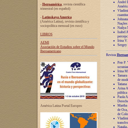
André Lu
-
Iberoamérica
, revista científica
América
trimestral (en español)
Vladímir
cuantita
-
Latinskaya America
Johnata
(América Latina), revista científica y
Nações
sociopolítica mensual (en ruso)
Nailya 
Isabel 
LIBROS
percepc
Irina V
AEMI
Sergey 
Asociación de Estudios sobre el Mundo
Iberoamericano
Revista
Iberoam
Petr P. 
ucrania
Irina M
Tamara 
de mode
Tatiana
Arina A
pública
Paola A
Derecho
Martha 
América Latina Portal Europeo
de Oca,
de Colo
Vladími
transfro
Natalia