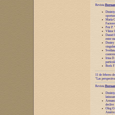
Revista
Iberoam
Dmitriy
oportun
María C
Factore
Petr P.
Víktor 
Daniel 
entre m
Dmitry 
singula
Svetlan
context
Irina D
particul
Borís F
11 de febrero de
“Las perspectiva
Revista
Iberoam
Dmitriy
latinoa
Armando
declive
Oleg O.
América