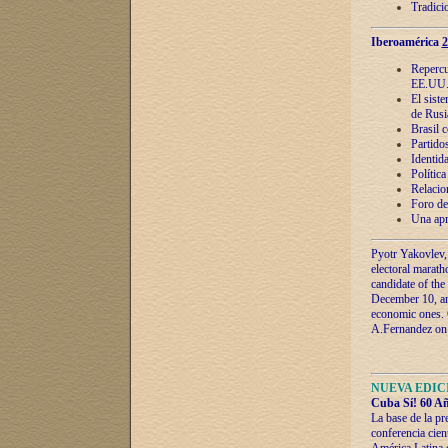
Tradici
Iberoamérica
2
Repercu
EE.UU
El sist
de Rusi
Brasil 
Partidos
Identida
Polític
Relacio
Foro de
Una apr
Pyotr Yakovlev,
electoral marath
candidate of the
December 10, and
economic ones. C
A.Fernandez on t
NUEVA EDICI
Cuba Sí! 60 Añ
La base de la pr
conferencia cien