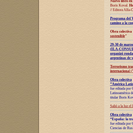
Nuevo libro en
Boris Koval.
He
// Editora Alfa-
Programa del 
camino a la coo
Obra colectiva
sostenible
"
29-30 de ma
(ILA-CONSULT
organizó ronda
argentinas de v
Terrorismo tra
internaciona
l 
Obra colectiva
”América Latin
fue editada por 
Latinoamérica de
titular Boris Ko
Salió a la luz el
Obra colectiva
“España: la tra
fue editada por 
Ciencias de Rus