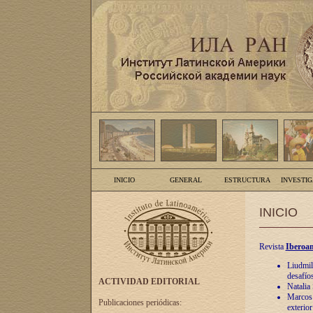
INICIO
GENERAL
ESTRUCTURA
INVESTI
INICIO
Revista
Iberoam
Liudmil
desafíos
ACTIVIDAD EDITORIAL
Natalia
Marcos A
Publicaciones periódicas:
exterio