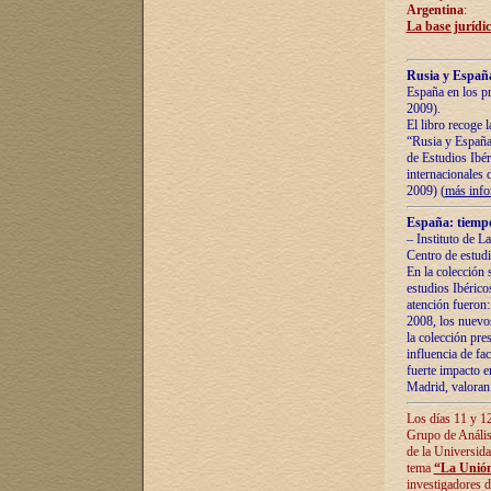
Argentina
:
La base jurídic
Rusia y España
España en los pr
2009).
El libro recoge 
“Rusia y España 
de Estudios Ibér
internacionales 
2009) (
más inf
España: tiempo
– Instituto de L
Centro de estud
En la colección 
estudios Ibérico
atención fueron:
2008, los nuevos
la colección pre
influencia de fac
fuerte impacto en
Madrid, valoran 
Los días 11 y 12
Grupo de Anális
de la Universida
tema
“La Unión
investigadores d