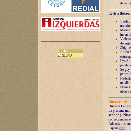
de la m
Revista
Iberoam
Vladímir
transfo
María E
inversi
Violett
diverge
Zbignie
Antón S
estrateg
Ilya A.
pandem
Sergey 
países 
Nadezhd
muslími
Denis G
observac
Nueva edición 
Rusia y España
La presente mono
serie de publica
consecuencias e
Además, los auto
España
>>>