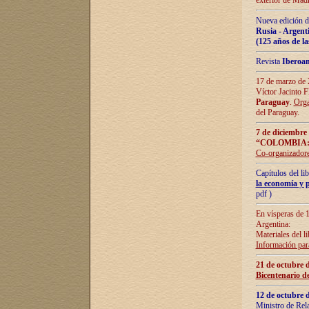
exterior de Madr
Nueva edición d
Rusia - Argent
(125 años de la
Revista
Iberoa
17 de marzo de 2
Víctor Jacinto 
Paraguay
.
Orga
del Paraguay.
7 de diciembre
“COLOMBIA:
Co-organizador
Capítulos del l
la economía y p
pdf )
En vísperas de 1
Argentina:
Materiales del li
Información para
21 de octubre 
Bicentenario d
12 de octubre 
Ministro de Rel