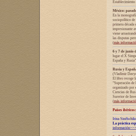
Establecimiento
México: parado
En la monografía
sociopolítico de
primera década d
impresionante a
viene arrastrand
las disputas pe
(
más informaci
6 y 7 de junio 
lugar el X Simp
España y Rusia"
Rusia y España 
(Vladímir Davyd
El libro recoge 
“Superación de l
organizado por e
Ciencias de Rus
Surerior de Inve
(
más informaci
Países ibéricos
Irina Sinélschik
La práctica esp
información>>