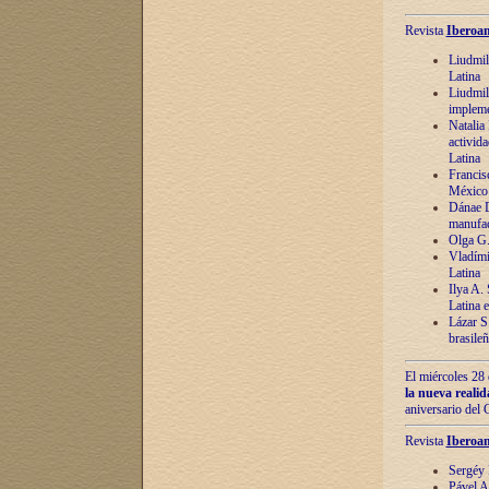
Revista
Iberoam
Liudmil
Latina
Liudmil
impleme
Natalia
activida
Latina
Francis
México 
Dánae D
manufac
Olga G.
Vladími
Latina
Ilya A.
Latina 
Lázar S.
brasile
El miércoles 28 
la nueva reali
aniversario del
Revista
Iberoam
Sergéy 
Pável A