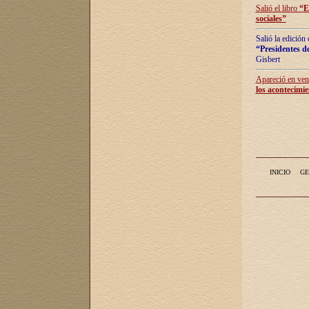
Salió el libro
“
E
sociales
”
Salió la edición
“Presidentes de
Gisbert
Apareció en vent
los acontecimie
INICIO
GE