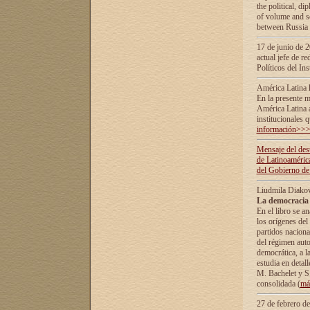
the political, d
of volume and sc
between Russia 
17 de junio de 2
actual jefe de r
Políticos del In
América Latina 
En la presente m
América Latina 
institucionales 
información>>
Mensaje del dest
de Latinoaméric
del Gobierno de
Liudmila Diako
La democracia 
En el libro se a
los orígenes del 
partidos naciona
del régimen auto
democrática, а l
estudia en detall
М. Bachelet у S.
consolidada (
má
27 de febrero d