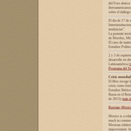
del Foro abarca 
iberoamericanos 
sobre el diálogo 
El dia de 17 de 
Interninstitucio
tendencias”.
La ponente inv
de Morelos, Méx
El caso de mate
Estudios Polític
2 y 3 de septie
desarrollo en de
Latinoamérica (
Programa del S
Crisis mundial
El libro recoge 
crisis como fen
Estudios Ibérico
Rusia en el Rei
de 2013) (
más i
Russian–Mexican
Mexico is a rela
much in common i
Mexican relation
improvement. In 