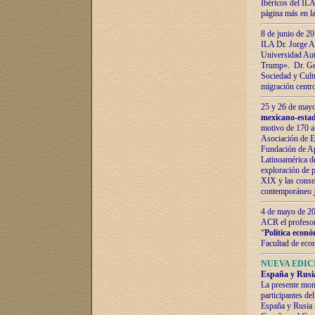
Ibéricos del ILA
página más en la
8 de junio de 20
ILA Dr. Jorge Al
Universidad Aut
Trump». Dr. Ger
Sociedad y Cultu
migración centr
25 y 26 de mayo 
mexicano-estad
motivo de 170 a
Asociación de E
Fundación de Ap
Latinoamérica d
exploración de p
XIX y las consec
contemporáneo
4 de mayo de 201
ACR el profeso
“
Política econó
Facultad de eco
NUEVA EDICI
España y Rusia 
La presente mono
participantes d
España y Rusia f