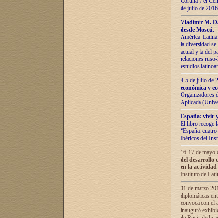
Coruña y el Cent
de julio de 201
Vladímir М. Da
desde Moscú
.
América Latina 
la diversidad se 
actual у lа del p
relaciones ruso-
estudios latino
4-5 de julio de
económica y ec
Organizadores d
Aplicada (Univ
España: vivir y
El libro recoge 
“España: cuatro 
Ibéricos del In
16-17 de mayo d
del desarrollo 
en la actividad
Instituto de La
31 de marzo 2016
diplomáticas en
convoca con el a
inauguró exhibi
de Rusia dedica