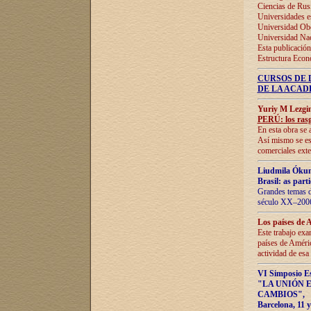
Ciencias de Rus
Universidades e
Universidad Obe
Universidad Na
Esta publicación
Estructura Econ
CURSOS DE 
DE LA ACAD
Yuriy M Lezgi
PERÚ: los rasg
En esta obra se 
Así mismo se est
comerciales exte
Liudmila Ókun
Brasil: as part
Grandes temas da
século XX–2006
Los países de 
Este trabajo exa
países de Améric
actividad de esa
VI Simposio E
"LA UNIÓN 
CAMBIOS"
,
Barcelona, 11 y