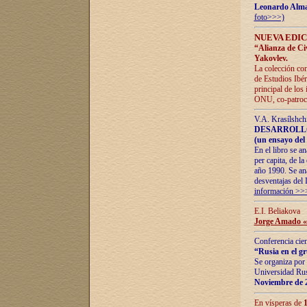
Leonardo Alm
foto>>>)
NUEVA EDIC
“Alianza de Civi
Yakovlev.
La colección con
de Estudios Ibér
principal de los
ONU, co-patroci
V.A. Krasílshch
DESARROLLO
(un ensayo del 
En el libro se a
per capita, de l
año 1990. Se ana
desventajas del 
información >>
E.I. Beliakova
Jorge Amado «r
Conferencia cien
“Rusia en el g
Se organiza por 
Universidad Rus
Noviembre de 
En vísperas de
1