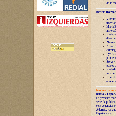
de la m
Revista
Iberoam
Vladímir
transfo
María E
inversi
Violett
diverge
Zbignie
Antón S
estrateg
Ilya A.
pandem
Sergey 
países 
Nadezhd
muslími
Denis G
observac
Nueva edición 
Rusia y España
La presente mono
serie de publica
consecuencias e
Además, los auto
España
>>>