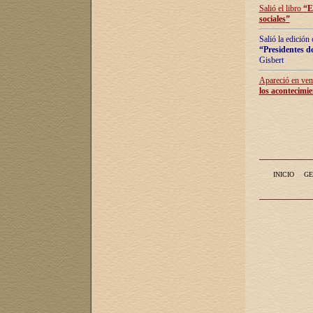
Salió el libro
“
E
sociales
”
Salió la edición
“Presidentes de
Gisbert
Apareció en vent
los acontecimie
INICIO
GE