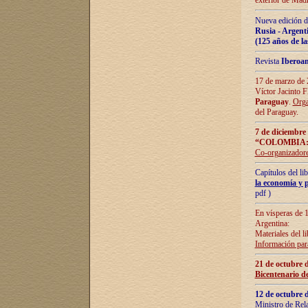
exterior de Madr
Nueva edición d
Rusia - Argent
(125 años de la
Revista
Iberoa
17 de marzo de 2
Víctor Jacinto 
Paraguay
.
Orga
del Paraguay.
7 de diciembre
“COLOMBIA:
Co-organizador
Capítulos del l
la economía y p
pdf )
En vísperas de 1
Argentina:
Materiales del li
Información para
21 de octubre 
Bicentenario d
12 de octubre 
Ministro de Rel