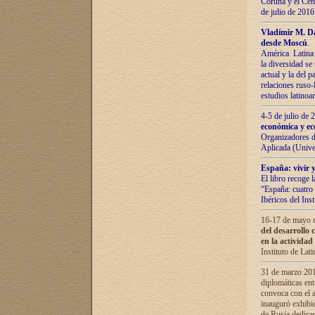
Coruña y el Cent
de julio de 201
Vladímir М. Da
desde Moscú
.
América Latina 
la diversidad se 
actual у lа del p
relaciones ruso-
estudios latino
4-5 de julio de
económica y ec
Organizadores d
Aplicada (Univ
España: vivir y
El libro recoge 
“España: cuatro 
Ibéricos del In
16-17 de mayo d
del desarrollo 
en la actividad
Instituto de La
31 de marzo 2016
diplomáticas en
convoca con el a
inauguró exhibi
de Rusia dedica