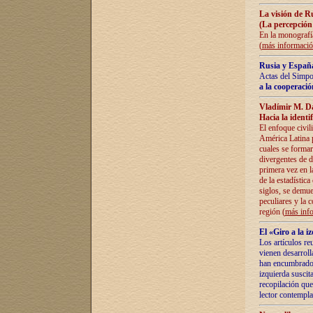
La visión de R
(La percepción
En la monografía
(
más informaci
Rusia y España
Actas del Simpo
a la cooperació
Vladímir M. D
Hacia la identi
El enfoque civil
América Latina pa
cuales se formar
divergentes de d
primera vez en l
de la estadística
siglos, se demue
peculiares y la 
región (
más inf
El «Giro a la 
Los artículos re
vienen desarroll
han encumbrado e
izquierda suscita
recopilación que
lector contempla