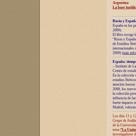
Argentina
:
La base jurídic
Rusia y España
España en los pr
2009).
El libro recoge 
“Rusia y España 
de Estudios Ibér
internacionales 
2009) (
más inf
España: tiempo
– Instituto de L
Centro de estud
En la colección 
estudios Ibérico
atención fueron:
2008, los nuevos
la colección pre
influencia de fac
fuerte impacto en
Madrid, valoran 
Los días 11 y 12
Grupo de Anális
de la Universida
tema
“La Unión
investigadores d