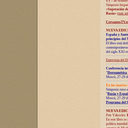
6 y 7 de octubre
Simposio hispan
«
Superación de 
Rusia
» (
más in
CervantesTV.e
NUEVA EDICI
España y Améric
principios del 
El libro está de
contemporáneos -
del siglo XXI ex
Entrevista del 
Conferencia in
“
Iberoamérica 
Moscú, 27-29 de
En los marcos 
Simposio ruso-
"
Rusia y Españ
Moscú, 27-29 de
Programa del 
NUEVA EDIC
Petr Yákovlev.
En este libro se
política mundial