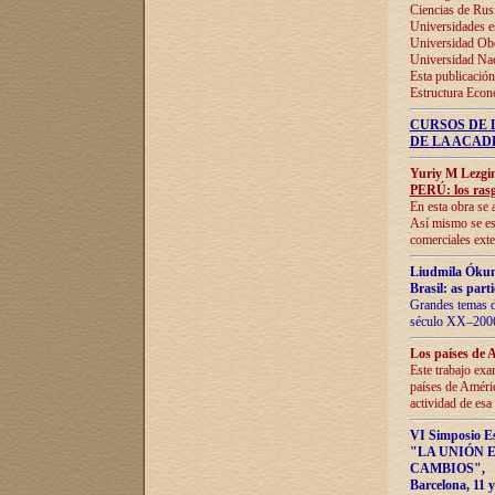
Ciencias de Rus
Universidades e
Universidad Obe
Universidad Na
Esta publicación
Estructura Econ
CURSOS DE 
DE LA ACAD
Yuriy M Lezgi
PERÚ: los rasg
En esta obra se 
Así mismo se est
comerciales exte
Liudmila Ókun
Brasil: as part
Grandes temas da
século XX–2006
Los países de 
Este trabajo exa
países de Améric
actividad de esa
VI Simposio E
"LA UNIÓN 
CAMBIOS"
,
Barcelona, 11 y