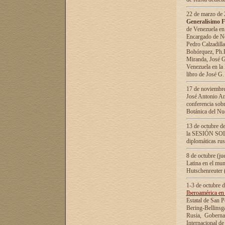
22 de marzo de 2
Generalísimo F
de Venezuela en
Encargado de Neg
Pedro Calzadilla
Bohórquez, Ph.D.
Miranda, José G
Venezuela en la 
libro de José G
17 de noviembre
José Antonio Am
conferencia sobr
Botánica del Nu
13 de octubre de
la SESIÓN SOLEM
diplomáticas rus
8 de octubre (j
Latina en el mun
Hutschenreuter 
1-3 de octubre 
Iberoamérica en 
Estatal de San P
Bering-Bellinsg
Rusia, Gobernac
Internacional de