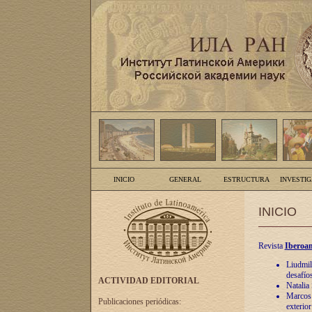
INICIO
GENERAL
ESTRUCTURA
INVESTI
INICIO
Revista
Iberoam
Liudmil
desafíos
ACTIVIDAD EDITORIAL
Natalia
Marcos A
Publicaciones periódicas:
exterio