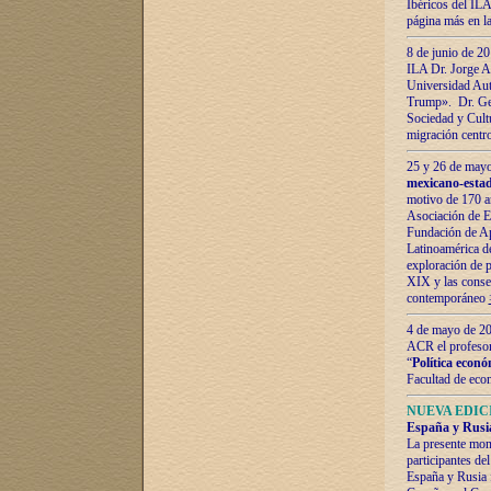
Ibéricos del ILA
página más en la
8 de junio de 20
ILA Dr. Jorge Al
Universidad Aut
Trump». Dr. Ger
Sociedad y Cultu
migración centr
25 y 26 de mayo 
mexicano-estad
motivo de 170 a
Asociación de E
Fundación de Ap
Latinoamérica d
exploración de p
XIX y las consec
contemporáneo
4 de mayo de 201
ACR el profeso
“
Política econó
Facultad de eco
NUEVA EDICI
España y Rusia 
La presente mono
participantes d
España y Rusia f