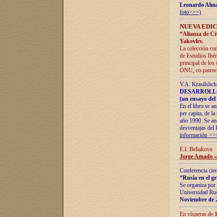
Leonardo Alm
foto>>>)
NUEVA EDIC
“Alianza de Civi
Yakovlev.
La colección con
de Estudios Ibér
principal de los
ONU, co-patroci
V.A. Krasílshch
DESARROLLO
(un ensayo del 
En el libro se a
per capita, de l
año 1990. Se ana
desventajas del 
información >>
E.I. Beliakova
Jorge Amado «r
Conferencia cien
“Rusia en el g
Se organiza por 
Universidad Rus
Noviembre de 
En vísperas de
1