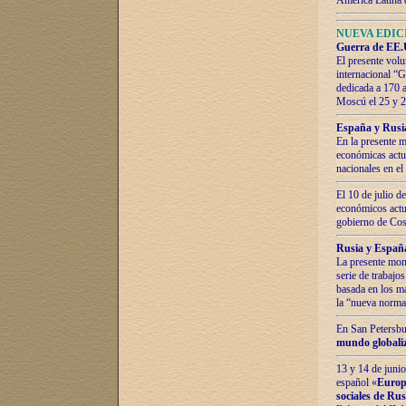
América Latina 
NUEVA EDICI
Guerra de EE.U
El presente volu
internacional “
dedicada a 170 
Moscú el 25 y 
España y Rusia:
En la presente m
económicas actua
nacionales en el
El 10 de julio d
económicos actua
gobierno de Cost
Rusia y España
La presente mono
serie de trabajo
basada en los ma
la “nueva norma
En San Petersbur
mundo globaliza
13 y 14 de junio
español «
Europa
sociales de Ru