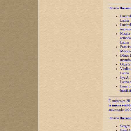
Revista
Iberoam
Liudmil
Latina
Liudmil
impleme
Natalia
activida
Latina
Francis
México 
Dánae D
manufac
Olga G.
Vladími
Latina
Ilya A.
Latina 
Lázar S.
brasile
El miércoles 28 
la nueva reali
aniversario del
Revista
Iberoam
Sergéy 
Pável A