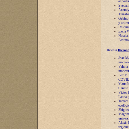
al pode
Svetlan
Anatoly
Transfo
Gabino 
y acumu
Lyudmil
Elena V.
Natalia
Postmod
Revista
Iberoam
José Ma
macroec
Valeria
monetari
Petr P.
COVID
Marta Is
Canese. 
Víctor 
Latina:
Tamara 
ecológi
Zbígnev
Magomed
univers
Alexis 
regiones