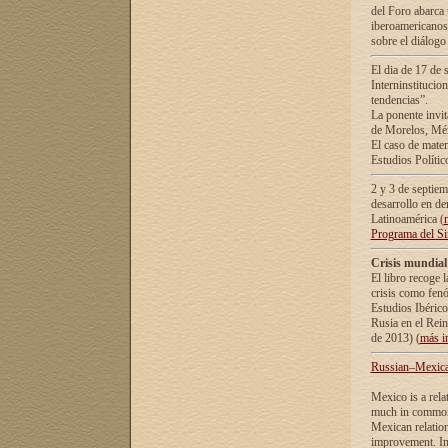
del Foro abarca 
iberoamericanos 
sobre el diálogo 
El dia de 17 de 
Interninstitucio
tendencias”.
La ponente inv
de Morelos, Méx
El caso de mate
Estudios Polític
2 y 3 de septie
desarrollo en de
Latinoamérica (
Programa del S
Crisis mundial
El libro recoge 
crisis como fen
Estudios Ibérico
Rusia en el Rei
de 2013) (
más i
Russian–Mexican
Mexico is a rela
much in common i
Mexican relation
improvement. In 