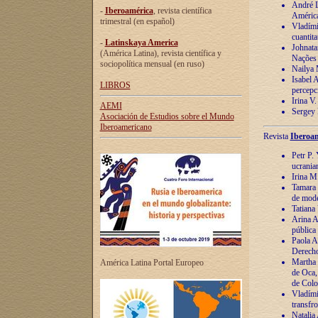
André Lu
-
Iberoamérica
, revista científica
América
trimestral (en español)
Vladímir
cuantita
-
Latinskaya America
Johnata
(América Latina), revista científica y
Nações
sociopolítica mensual (en ruso)
Nailya 
Isabel 
LIBROS
percepc
Irina V
AEMI
Sergey 
Asociación de Estudios sobre el Mundo
Iberoamericano
Revista
Iberoam
Petr P. 
ucrania
Irina M
Tamara 
de mode
Tatiana
Arina A
pública
Paola A
Derecho
Martha 
América Latina Portal Europeo
de Oca,
de Colo
Vladími
transfro
Natalia