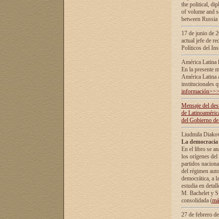
the political, d
of volume and sc
between Russia 
17 de junio de 2
actual jefe de r
Políticos del In
América Latina 
En la presente m
América Latina 
institucionales 
información>>
Mensaje del dest
de Latinoaméric
del Gobierno de
Liudmila Diako
La democracia 
En el libro se a
los orígenes del 
partidos naciona
del régimen auto
democrática, а l
estudia en detall
М. Bachelet у S.
consolidada (
má
27 de febrero d