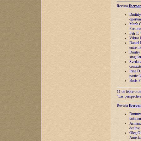
Revista
Iberoam
Dmitriy
oportun
María C
Factore
Petr P.
Víktor 
Daniel 
entre m
Dmitry 
singula
Svetlan
context
Irina D
particul
Borís F
11 de febrero de
“Las perspectiva
Revista
Iberoam
Dmitriy
latinoa
Armando
declive
Oleg O.
América