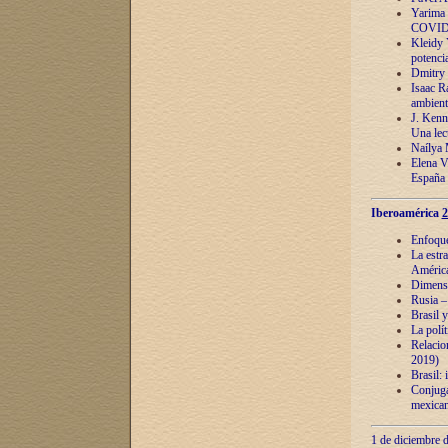
Yarima 
COVID
Kleidy 
potenci
Dmitry 
Isaac Ra
ambient
J. Kenn
Una lect
Naílya 
Elena 
España
Iberoamérica
2
Enfoques
La estr
América
Dimensi
Rusia – 
Brasil y
La polí
Relacion
2019)
Brasil: 
Conjugac
mexican
1 de diciembre d