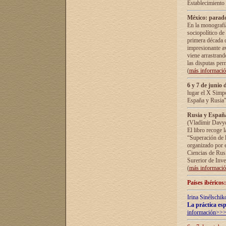
Establecimiento
México: parado
En la monografía
sociopolítico de
primera década d
impresionante a
viene arrastrand
las disputas pe
(
más informaci
6 y 7 de junio 
lugar el X Simp
España y Rusia"
Rusia y España 
(Vladímir Davyd
El libro recoge 
“Superación de l
organizado por e
Ciencias de Rus
Surerior de Inve
(
más informaci
Países ibéricos
Irina Sinélschik
La práctica esp
información>>