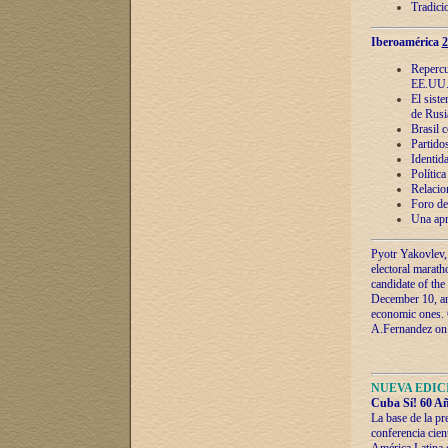
Tradici
Iberoamérica
2
Repercu
EE.UU
El sist
de Rusi
Brasil 
Partidos
Identida
Polític
Relacio
Foro de
Una apr
Pyotr Yakovlev,
electoral marath
candidate of the
December 10, and
economic ones. C
A.Fernandez on t
NUEVA EDICI
Cuba Sí! 60 Añ
La base de la pr
conferencia cien