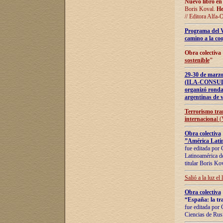
Nuevo libro en
Boris Koval.
He
// Editora Alfa-
Programa del 
camino a la coo
Obra colectiva
sostenible
"
29-30 de ma
(ILA-CONSULT
organizó ronda
argentinas de v
Terrorismo tra
internaciona
l 
Obra colectiva
”América Latin
fue editada por 
Latinoamérica de
titular Boris Ko
Salió a la luz el
Obra colectiva
“España: la tra
fue editada por 
Ciencias de Rus