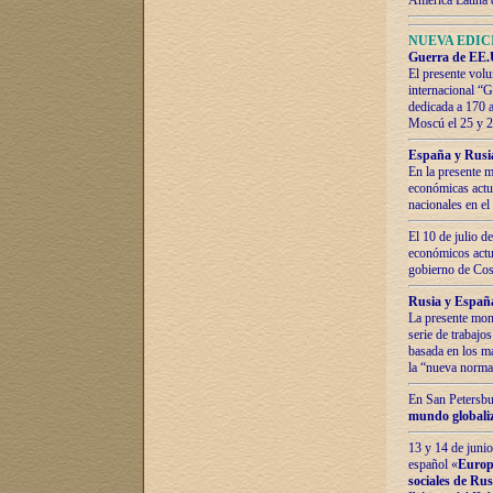
América Latina 
NUEVA EDICI
Guerra de EE.U
El presente volu
internacional “
dedicada a 170 
Moscú el 25 y 
España y Rusia:
En la presente m
económicas actua
nacionales en el
El 10 de julio d
económicos actua
gobierno de Cost
Rusia y España
La presente mono
serie de trabajo
basada en los ma
la “nueva norma
En San Petersbur
mundo globaliza
13 y 14 de junio
español «
Europa
sociales de Ru