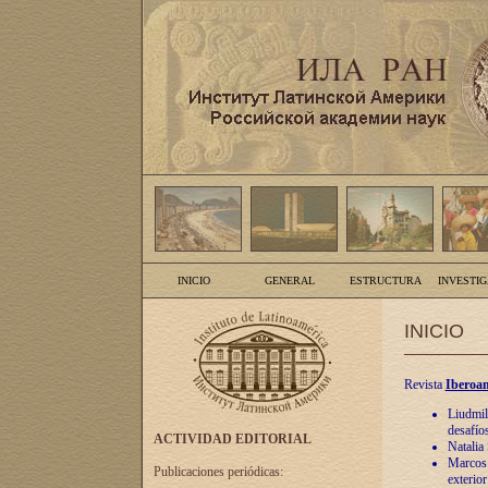
INICIO
GENERAL
ESTRUCTURA
INVESTI
INICIO
Revista
Iberoam
Liudmil
desafíos
ACTIVIDAD EDITORIAL
Natalia
Marcos A
Publicaciones periódicas:
exterio