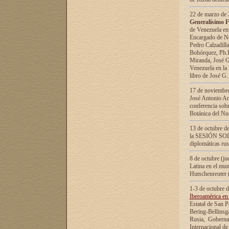
22 de marzo de 2
Generalísimo F
de Venezuela en
Encargado de Neg
Pedro Calzadilla
Bohórquez, Ph.D.
Miranda, José G
Venezuela en la 
libro de José G
17 de noviembre
José Antonio Am
conferencia sobr
Botánica del Nu
13 de octubre de
la SESIÓN SOLEM
diplomáticas rus
8 de octubre (j
Latina en el mun
Hutschenreuter 
1-3 de octubre 
Iberoamérica en 
Estatal de San P
Bering-Bellinsg
Rusia, Gobernac
Internacional de