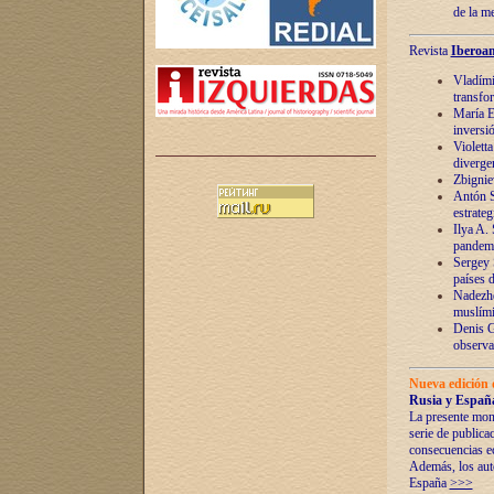
de la m
Revista
Iberoam
Vladímir
transfo
María E
inversi
Violett
diverge
Zbignie
Antón S
estrateg
Ilya A.
pandem
Sergey 
países 
Nadezhd
muslími
Denis G
observac
Nueva edición 
Rusia y España
La presente mono
serie de publica
consecuencias e
Además, los auto
España
>>>