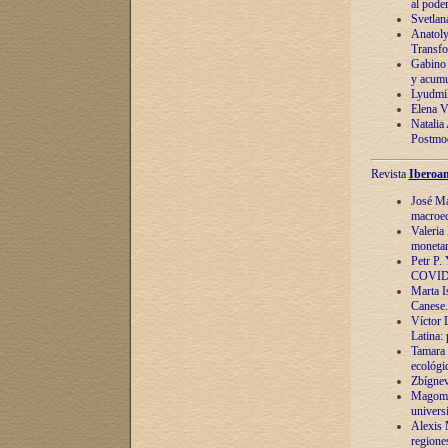
al pode
Svetlan
Anatoly
Transfo
Gabino 
y acumu
Lyudmil
Elena V.
Natalia
Postmod
Revista
Iberoam
José Ma
macroec
Valeria
monetari
Petr P.
COVID
Marta Is
Canese. 
Víctor 
Latina:
Tamara 
ecológi
Zbígnev
Magomed
univers
Alexis 
regiones