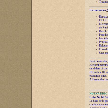
Tradici
Iberoamérica
2
Repercu
EE.UU
El sist
de Rusi
Brasil 
Partidos
Identida
Polític
Relacio
Foro de
Una apr
Pyotr Yakovlev,
electoral marath
candidate of the
December 10, and
economic ones. C
A.Fernandez on t
NUEVA EDICI
Cuba Sí! 60 Añ
La base de la pr
conferencia cien