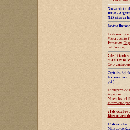
exterior de Madr
Nueva edición d
Rusia - Argent
(125 años de la
Revista
Iberoa
17 de marzo de 2
Víctor Jacinto 
Paraguay
.
Orga
del Paraguay.
7 de diciembre
“COLOMBIA:
Co-organizador
Capítulos del l
la economía y p
pdf )
En vísperas de 1
Argentina:
Materiales del li
Información para
21 de octubre 
Bicentenario d
12 de octubre 
Ministro de Rel