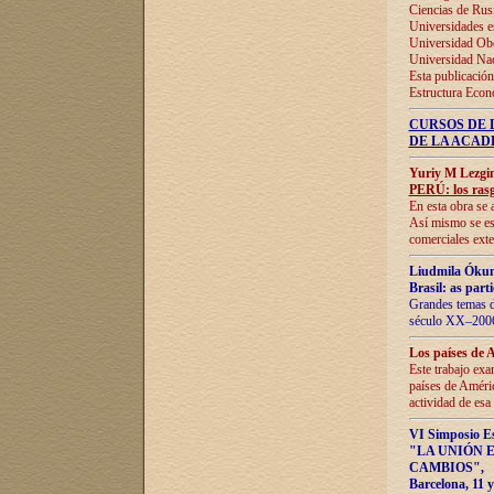
Ciencias de Rus
Universidades e
Universidad Obe
Universidad Na
Esta publicación
Estructura Econ
CURSOS DE 
DE LA ACAD
Yuriy M Lezgi
PERÚ: los rasg
En esta obra se 
Así mismo se est
comerciales exte
Liudmila Ókun
Brasil: as part
Grandes temas da
século XX–2006
Los países de 
Este trabajo exa
países de Améric
actividad de esa
VI Simposio E
"LA UNIÓN 
CAMBIOS"
,
Barcelona, 11 y