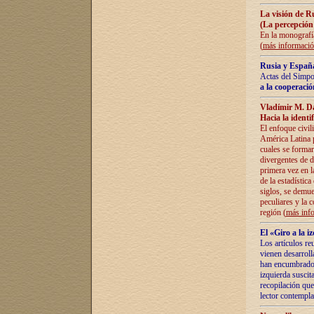
La visión de R
(La percepción
En la monografía
(
más informaci
Rusia y España
Actas del Simpo
a la cooperació
Vladímir M. D
Hacia la identi
El enfoque civil
América Latina pa
cuales se formar
divergentes de d
primera vez en l
de la estadística
siglos, se demue
peculiares y la 
región (
más inf
El «Giro a la 
Los artículos re
vienen desarroll
han encumbrado e
izquierda suscita
recopilación que
lector contempla