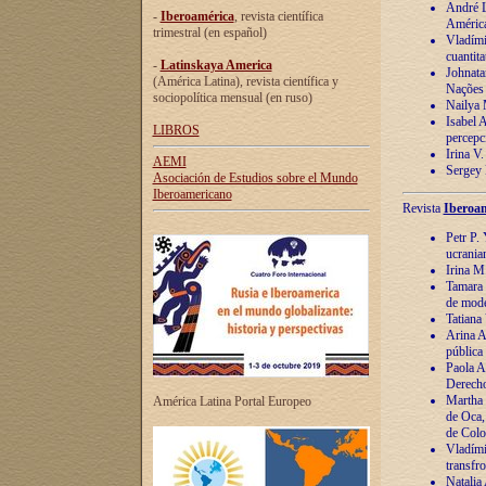
André Lu
-
Iberoamérica
, revista científica
América
trimestral (en español)
Vladímir
cuantita
-
Latinskaya America
Johnata
(América Latina), revista científica y
Nações
sociopolítica mensual (en ruso)
Nailya 
Isabel 
LIBROS
percepc
Irina V
AEMI
Sergey 
Asociación de Estudios sobre el Mundo
Iberoamericano
Revista
Iberoam
Petr P. 
ucrania
Irina M
Tamara 
de mode
Tatiana
Arina A
pública
Paola A
Derecho
Martha 
América Latina Portal Europeo
de Oca,
de Colo
Vladími
transfro
Natalia