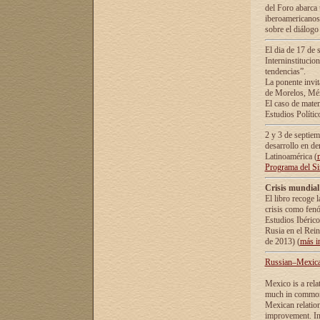
del Foro abarca 
iberoamericanos 
sobre el diálogo 
El dia de 17 de 
Interninstitucio
tendencias”.
La ponente inv
de Morelos, Méx
El caso de mate
Estudios Polític
2 y 3 de septie
desarrollo en de
Latinoamérica (
Programa del S
Crisis mundial
El libro recoge 
crisis como fen
Estudios Ibérico
Rusia en el Rei
de 2013) (
más i
Russian–Mexican
Mexico is a rela
much in common i
Mexican relation
improvement. In 