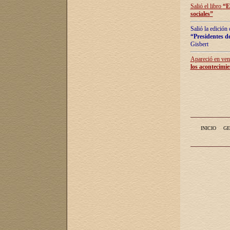
Salió el libro
“
E
sociales
”
Salió la edición
“Presidentes de
Gisbert
Apareció en vent
los acontecimie
INICIO
GE