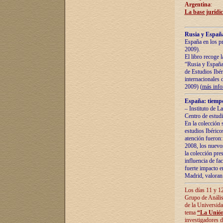
Argentina
:
La base jurídic
Rusia y España
España en los pr
2009).
El libro recoge 
“Rusia y España 
de Estudios Ibér
internacionales 
2009) (
más inf
España: tiempo
– Instituto de L
Centro de estud
En la colección 
estudios Ibérico
atención fueron:
2008, los nuevos
la colección pre
influencia de fac
fuerte impacto en
Madrid, valoran 
Los días 11 y 12
Grupo de Anális
de la Universida
tema
“La Unión
investigadores d