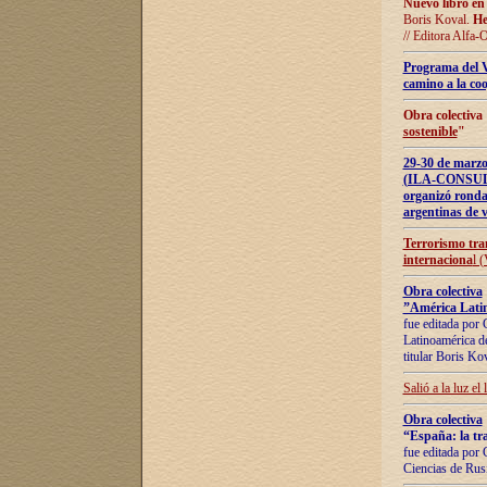
Nuevo libro en
Boris Koval.
He
// Editora Alfa-
Programa del 
camino a la coo
Obra colectiva
sostenible
"
29-30 de ma
(ILA-CONSULT
organizó ronda
argentinas de v
Terrorismo tra
internaciona
l 
Obra colectiva
”América Latin
fue editada por 
Latinoamérica de
titular Boris Ko
Salió a la luz el
Obra colectiva
“España: la tra
fue editada por 
Ciencias de Rus