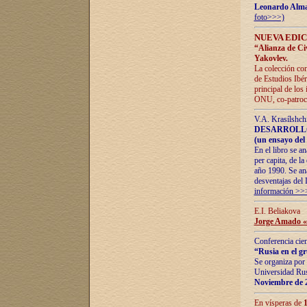
Leonardo Alm
foto>>>)
NUEVA EDIC
“Alianza de Civi
Yakovlev.
La colección con
de Estudios Ibér
principal de los
ONU, co-patroci
V.A. Krasílshch
DESARROLLO
(un ensayo del 
En el libro se a
per capita, de l
año 1990. Se ana
desventajas del 
información >>
E.I. Beliakova
Jorge Amado «r
Conferencia cien
“Rusia en el g
Se organiza por 
Universidad Rus
Noviembre de 
En vísperas de
1