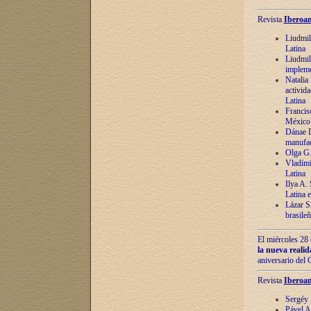
Revista
Iberoam
Liudmil
Latina
Liudmil
impleme
Natalia
activida
Latina
Francis
México 
Dánae D
manufac
Olga G.
Vladími
Latina
Ilya A.
Latina 
Lázar S.
brasile
El miércoles 28 
la nueva reali
aniversario del
Revista
Iberoam
Sergéy 
Pável A