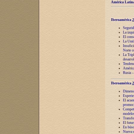
América Latina
Iberoamérica
2
Segurid
La izqu
El cons
La Unió
Insufic
Norte c
La Tripl
desarro
Tendenci
América
Rusia –
Iberoamérica
2
Dimensió
Experie
El acue
promoci
Competi
modelos
Transfo
El futu
En búsq
Nueva e