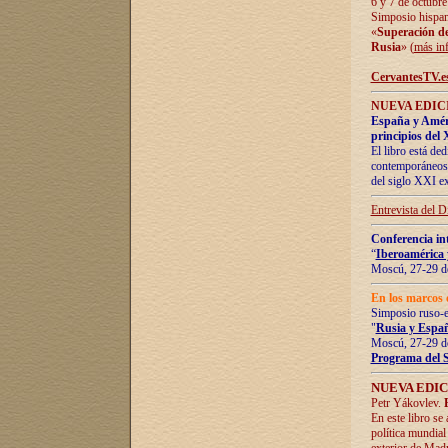
6 y 7 de octubre
Simposio hispan
«
Superación de 
Rusia
» (
más in
CervantesTV.e
NUEVA EDICI
España y Améric
principios del 
El libro está de
contemporáneos -
del siglo XXI ex
Entrevista del 
Conferencia in
“
Iberoamérica 
Moscú, 27-29 de
En los marcos 
Simposio ruso-
"
Rusia y Españ
Moscú, 27-29 de
Programa del 
NUEVA EDIC
Petr Yákovlev.
En este libro se
política mundial