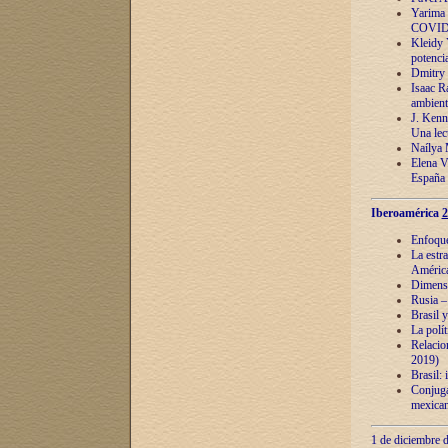
Yarima 
COVID
Kleidy 
potenci
Dmitry 
Isaac Ra
ambient
J. Kenn
Una lect
Naílya 
Elena 
España
Iberoamérica
2
Enfoques
La estr
América
Dimensi
Rusia – 
Brasil y
La polí
Relacion
2019)
Brasil: 
Conjugac
mexican
1 de diciembre d