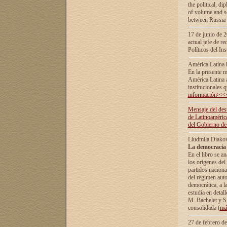
the political, d
of volume and sc
between Russia 
17 de junio de 2
actual jefe de r
Políticos del In
América Latina 
En la presente m
América Latina 
institucionales 
información>>
Mensaje del dest
de Latinoaméric
del Gobierno de
Liudmila Diako
La democracia 
En el libro se a
los orígenes del 
partidos naciona
del régimen auto
democrática, а l
estudia en detall
М. Bachelet у S.
consolidada (
má
27 de febrero d