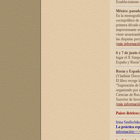
Establecimiento
México: parado
En la monografía
sociopolítico de
primera década d
impresionante a
viene arrastrand
las disputas pe
(
más informaci
6 y 7 de junio 
lugar el X Simp
España y Rusia"
Rusia y España 
(Vladímir Davyd
El libro recoge 
“Superación de l
organizado por e
Ciencias de Rus
Surerior de Inve
(
más informaci
Países ibéricos
Irina Sinélschik
La práctica esp
información>>