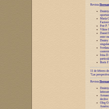
Revista
Iberoam
Dmitriy
oportun
María C
Factore
Petr P.
Víktor 
Daniel 
entre m
Dmitry 
singula
Svetlan
context
Irina D
particul
Borís F
11 de febrero de
“Las perspectiva
Revista
Iberoam
Dmitriy
latinoa
Armando
declive
Oleg O.
América