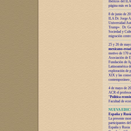
Ibéricos del ILA
página más en la
8 de junio de 20
ILA Dr. Jorge Al
Universidad Aut
Trump». Dr. Ger
Sociedad y Cultu
migración centr
25 y 26 de mayo 
mexicano-estad
motivo de 170 a
Asociación de E
Fundación de Ap
Latinoamérica d
exploración de p
XIX y las consec
contemporáneo
4 de mayo de 201
ACR el profeso
“
Política econó
Facultad de eco
NUEVA EDICI
España y Rusia 
La presente mono
participantes d
España y Rusia f