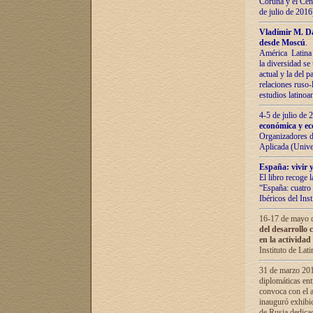
Coruña y el Cent
de julio de 201
Vladímir М. Da
desde Moscú
.
América Latina 
la diversidad se 
actual у lа del p
relaciones ruso-
estudios latino
4-5 de julio de
económica y ec
Organizadores d
Aplicada (Univ
España: vivir y
El libro recoge 
“España: cuatro 
Ibéricos del In
16-17 de mayo d
del desarrollo 
en la actividad
Instituto de La
31 de marzo 2016
diplomáticas en
convoca con el a
inauguró exhibi
de Rusia dedica