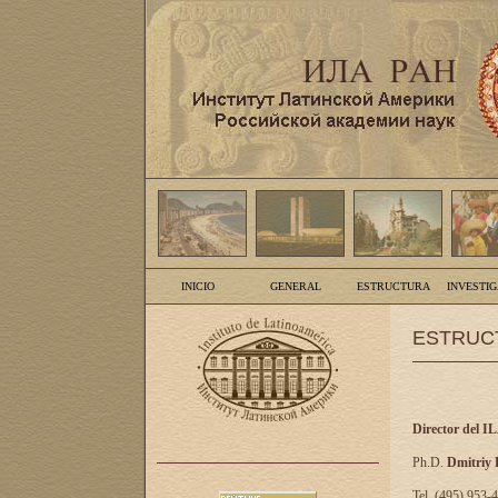
INICIO
GENERAL
ESTRUCTURA
INVESTI
ESTRUC
Director del I
Ph.D.
Dmitriy
Tel. (495) 953-