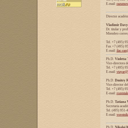
E-mail:
razumov
Director académ
Vladimir Davy
Dr. titular y prof
Miembro corresp
Tel. +7 (495) 9
Fax +7 (495) 9
E-mail:
ilac-ran
Ph.D.
Violetta
Vice-directora d
Tel. +7 (495) 9
E-mail:
vtayar@
Ph.D.
Dmitry R
Vice-director de
Tel. +7 (495) 9
E-mail:
rozenta
Ph.D.
Tatiana 
Secretaria acad
Tel. (495) 951-
E-mail:
vorotni
Ph.D.
Nikolai 