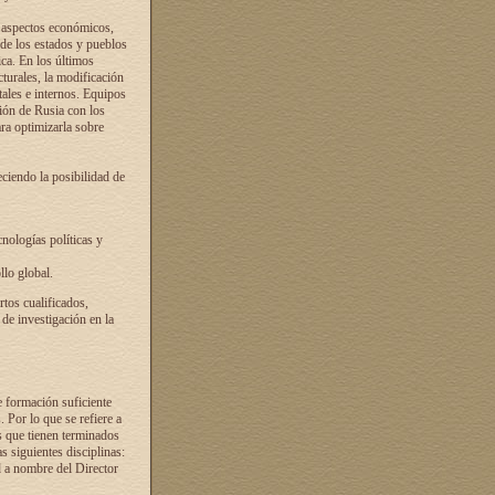
s aspectos económicos,
 de los estados y pueblos
ica. En los últimos
cturales, la modificación
atales e internos. Equipos
ción de Rusia con los
ra optimizarla sobre
ciendo la posibilidad de
cnologías políticas y
llo global.
rtos cualificados,
 de investigación en la
e formación suficiente
. Por lo que se refiere a
s que tienen terminados
as siguientes disciplinas:
d a nombre del Director