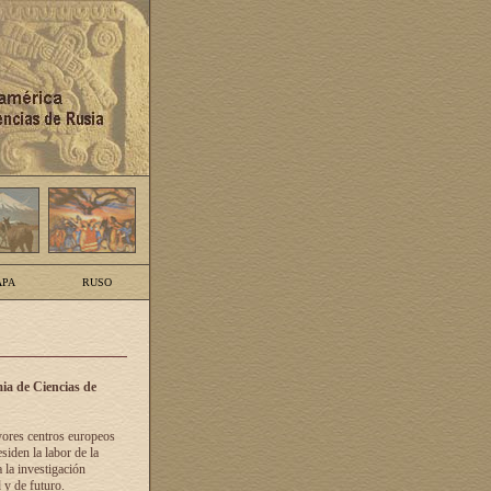
PA
RUSO
ia de Ciencias de
yores centros europeos
siden la labor de la
 la investigación
 y de futuro.