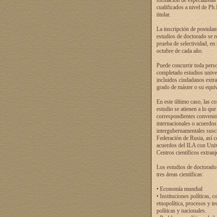
formación de especialistas
cualificados a nivel de Ph
titular.
La inscripción de postulan
estudios de doctorado se r
prueba de selectividad, en
octubre de cada año.
Puede concurrir toda pers
completado estudios univer
incluidos ciudadanos extr
grado de máster o su equiv
En este último caso, las c
estudio se atienen a lo que
correspondientes conveni
internacionales o acuerdos
intergubernamentales suscr
Federación de Rusia, así 
acuerdos del ILA con Uni
Centros científicos extranj
Los estudios de doctorado
tres áreas científicas:
• Economía mundial
• Instituciones políticas, c
etnopolítica, procesos y te
políticas y nacionales.