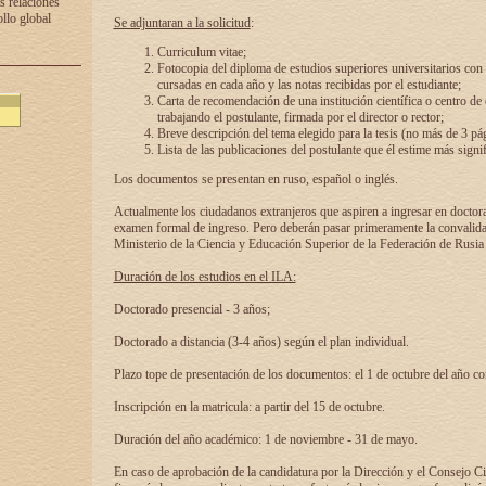
s relaciones
ollo global
Se adjuntaran a la solicitud
:
Curriculum vitae;
Fotocopia del diploma de estudios superiores universitarios con l
cursadas en cada año y las notas recibidas por el estudiante;
Carta de recomendación de una institución científica o centro de
trabajando el postulante, firmada por el director o rector;
Breve descripción del tema elegido para la tesis (no más de 3 pá
Lista de las publicaciones del postulante que él estime más signif
Los documentos se presentan en ruso, español o inglés.
Actualmente los ciudadanos extranjeros que aspiren a ingresar en doctor
examen formal de ingreso. Pero deberán pasar primeramente la convalidac
Ministerio de la Ciencia y Educación Superior de la Federación de Rusia
Duración de los estudios en el ILA:
Doctorado presencial - 3 años;
Doctorado a distancia (3-4 años) según el plan individual.
Plazo tope de presentación de los documentos: el 1 de octubre del año co
Inscripción en la matricula: a partir del 15 de octubre.
Duración del año académico: 1 de noviembre - 31 de mayo.
En caso de aprobación de la candidatura por la Dirección y el Consejo Ci