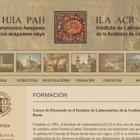
ERAL
ESTRUCTURA
INVESTIGACIÓNES
FORMACIÓN
CONTACTOS
MA
FORMACIÓN
Cursos de Doctorado en el Instituto de Latinoamérica de la Academ
Rusia
Fundado en 1961, el Instituto de Latinoamérica (ILA) es hoy uno de ma
ENTES
de estudios sobre América Latina. Haciendo suyas las tradiciones que pre
Academia de Ciencias de Rusia desde hace tres siglos, el ILA se orienta a
 ILA es la
multifacética de los diversos problemas en sus dimensiones de actualidad