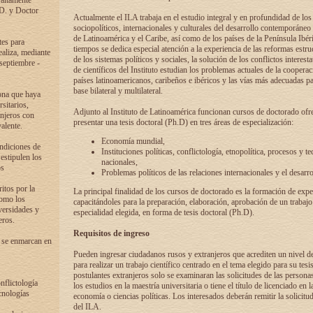
 altamente
.D. y Doctor
Actualmente el ILA trabaja en el estudio integral y en profundidad de lo
sociopolíticos, internacionales y culturales del desarrollo contemporáneo
de Latinoamérica y el Caribe, así como de los países de la Península Ibér
tes para
tiempos se dedica especial atención a la experiencia de las reformas estru
ealiza, mediante
de los sistemas políticos y sociales, la solución de los conflictos interest
 septiembre -
de científicos del Instituto estudian los problemas actuales de la coopera
países latinoamericanos, caribeños e ibéricos y las vías más adecuadas pa
base bilateral y multilateral.
ona que haya
sitarios,
Adjunto al Instituto de Latinoamérica funcionan cursos de doctorado ofre
anjeros con
presentar una tesis doctoral (Ph.D) en tres áreas de especialización:
alente.
Economía mundial,
ondiciones de
Instituciones políticas, conflictología, etnopolítica, procesos y te
 estipulen los
nacionales,
os
Problemas políticos de las relaciones internacionales y el desarro
itos por la
La principal finalidad de los cursos de doctorado es la formación de expe
como los
capacitándoles para la preparación, elaboración, aprobación de un trabajo
versidades y
especialidad elegida, en forma de tesis doctoral (Ph.D).
eros.
Requisitos de ingreso
 se enmarcan en
Pueden ingresar ciudadanos rusos y extranjeros que acrediten un nivel d
para realizar un trabajo científico centrado en el tema elegido para su tesis
postulantes extranjeros solo se examinaran las solicitudes de las persona
onflictología
los estudios en la maestría universitaria o tiene el título de licenciado en l
cnologías
economía o ciencias políticas. Los interesados deberán remitir la solicitu
del ILA.