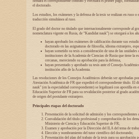
firmará el correspondiente contrato y efectuará el primer pago, formaliz
el doctorado.
Los estudios, los exámenes y la defensa de la tesis se realizan en ruso o 
traducción simultánea al ruso.
El grado del doctor no titulado que internacionalmente corresponde al gr
nomenclatura vigente en Rusia, de “Kandidat nauk”) se otorgará a los a
hayan aprobado los exámenes de calificación durante sus estudio
doctorado en las asignaturas de filosofía, idioma extranjero, espe
hayan sometido su tesis a consideración de una de las unidades 
instituciones de la Academia de Ciencias de Rusia que tiene la es
cercanas, mereciendo su aprobación para la defensa,
hayan presentado y aprobado su tesis ante el Consejo Académico
institución afín de la Academia.
Las resoluciones de los Consejos Académicos deberán ser aprobadas por
Atestación Académica de FR que expedirá el correspondiente título. El 
nauk” (en la especialidad correspondiente) se legalizará con apostilla en 
Educación Superior de FR para su revalidación posterior al grado académ
de origen del postulante extranjero.
Principales etapas del doctorado
Presentación de la solicitud de admisión y los correspondientes
Convalidación del título profesional y comprobación de los dem
Ministerio de Ciencia y Educación Superior de FR;
Examen y aprobación por la Dirección del ILA del tema de trabaj
Elección y nombramiento del tutor científico del doctorando;
Presentación del plan del trabajo de la tesis para su aprobación 