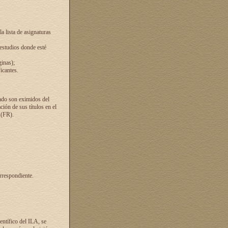
a lista de asignaturas
 estudios donde esté
ginas);
icantes.
ado son eximidos del
ión de sus títulos en el
 (FR).
rrespondiente.
entífico del ILA, se