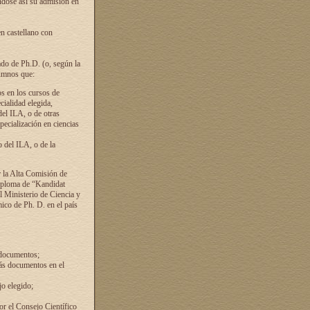
ándose así su admisión en
en castellano con
ado de Ph.D. (o, según la
lumnos que:
s en los cursos de
cialidad elegida,
del ILA, o de otras
pecialización en ciencias
 del ILA, o de la
 la Alta Comisión de
diploma de “Kandidat
el Ministerio de Ciencia y
ico de Ph. D. en el país
 documentos;
ás documentos en el
o elegido;
por el Consejo Científico