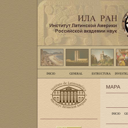
INICIO
GENERAL
ESTRUCTURA
INVESTI
MAPA
INICIO
GE