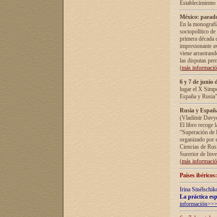
Establecimiento
México: parado
En la monografía
sociopolítico de
primera década d
impresionante a
viene arrastrand
las disputas pe
(
más informaci
6 y 7 de junio 
lugar el X Simp
España y Rusia"
Rusia y España 
(Vladímir Davyd
El libro recoge 
“Superación de l
organizado por e
Ciencias de Rus
Surerior de Inve
(
más informaci
Países ibéricos
Irina Sinélschik
La práctica esp
información>>