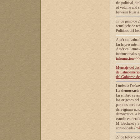
the political, d
of volume and sc
between Russia 
17 de junio de 2
actual jefe de r
Políticos del In
América Latina 
En la presente m
América Latina 
institucionales 
información>>
Mensaje del dest
de Latinoaméric
del Gobierno de
Liudmila Diako
La democracia 
En el libro se a
los orígenes del 
partidos naciona
del régimen auto
democrática, а l
estudia en detall
М. Bachelet у S.
consolidada (
má
27 de febrero d