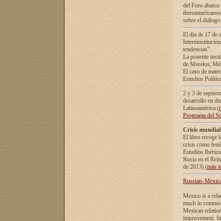
del Foro abarca 
iberoamericanos 
sobre el diálogo 
El dia de 17 de 
Interninstitucio
tendencias”.
La ponente inv
de Morelos, Méx
El caso de mate
Estudios Polític
2 y 3 de septie
desarrollo en de
Latinoamérica (
Programa del S
Crisis mundial
El libro recoge 
crisis como fen
Estudios Ibérico
Rusia en el Rei
de 2013) (
más i
Russian–Mexican
Mexico is a rela
much in common i
Mexican relation
improvement. In 