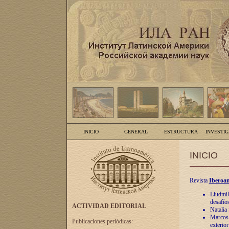
INICIO
GENERAL
ESTRUCTURA
INVESTI
INICIO
Revista
Iberoam
Liudmil
desafíos
ACTIVIDAD EDITORIAL
Natalia
Marcos A
Publicaciones periódicas:
exterio