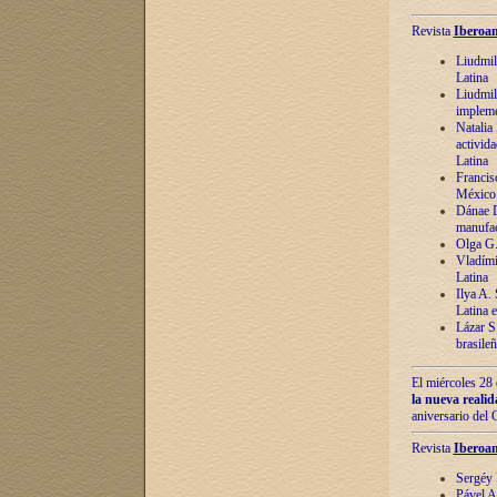
Revista
Iberoam
Liudmil
Latina
Liudmil
impleme
Natalia
activida
Latina
Francis
México 
Dánae D
manufac
Olga G.
Vladími
Latina
Ilya A.
Latina 
Lázar S.
brasile
El miércoles 28 
la nueva reali
aniversario del
Revista
Iberoam
Sergéy 
Pável A