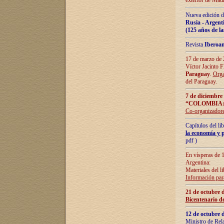
exterior de Madr
Nueva edición d
Rusia - Argent
(125 años de la
Revista
Iberoa
17 de marzo de 2
Víctor Jacinto 
Paraguay
.
Orga
del Paraguay.
7 de diciembre
“COLOMBIA:
Co-organizador
Capítulos del l
la economía y p
pdf )
En vísperas de 1
Argentina:
Materiales del li
Información para
21 de octubre 
Bicentenario d
12 de octubre 
Ministro de Rel