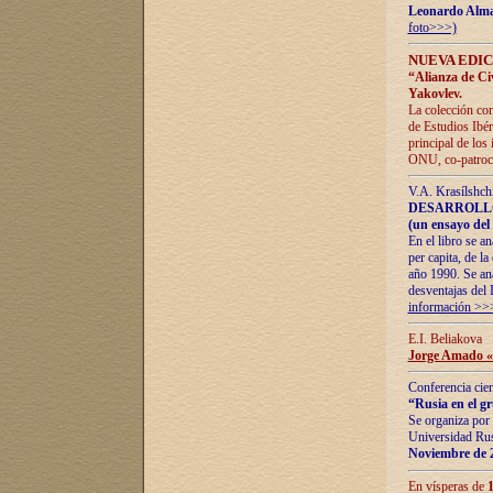
Leonardo Alm
foto>>>)
NUEVA EDIC
“Alianza de Civi
Yakovlev.
La colección con
de Estudios Ibér
principal de los
ONU, co-patroci
V.A. Krasílshch
DESARROLLO
(un ensayo del 
En el libro se a
per capita, de l
año 1990. Se ana
desventajas del 
información >>
E.I. Beliakova
Jorge Amado «r
Conferencia cien
“Rusia en el g
Se organiza por 
Universidad Rus
Noviembre de 
En vísperas de
1