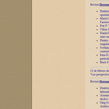
Revista
Iberoam
Dmitriy
oportun
María C
Factore
Petr P.
Víktor 
Daniel 
entre m
Dmitry 
singula
Svetlan
context
Irina D
particul
Borís F
11 de febrero de
“Las perspectiva
Revista
Iberoam
Dmitriy
latinoa
Armando
declive
Oleg O.
América