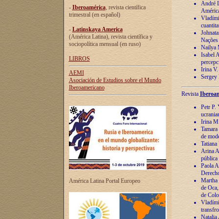
André Lu
-
Iberoamérica
, revista científica
América
trimestral (en español)
Vladímir
cuantita
-
Latinskaya America
Johnata
(América Latina), revista científica y
Nações
sociopolítica mensual (en ruso)
Nailya 
Isabel 
LIBROS
percepc
Irina V
AEMI
Sergey 
Asociación de Estudios sobre el Mundo
Iberoamericano
Revista
Iberoam
Petr P. 
ucrania
Irina M
Tamara 
de mode
Tatiana
Arina A
pública
Paola A
Derecho
Martha 
América Latina Portal Europeo
de Oca,
de Colo
Vladími
transfro
Natalia