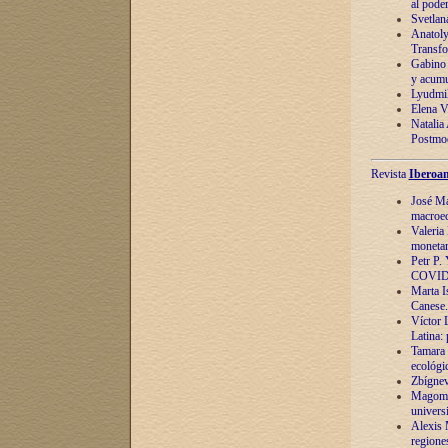
al pode
Svetlan
Anatoly
Transfo
Gabino 
y acumu
Lyudmil
Elena V.
Natalia
Postmod
Revista
Iberoam
José Ma
macroec
Valeria
monetari
Petr P.
COVID
Marta Is
Canese. 
Víctor 
Latina:
Tamara 
ecológi
Zbígnev
Magomed
univers
Alexis 
regiones