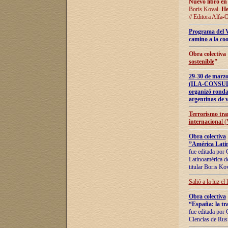
Nuevo libro en
Boris Koval.
He
// Editora Alfa-
Programa del 
camino a la coo
Obra colectiva
sostenible
"
29-30 de ma
(ILA-CONSULT
organizó ronda
argentinas de v
Terrorismo tra
internaciona
l 
Obra colectiva
”América Latin
fue editada por 
Latinoamérica de
titular Boris Ko
Salió a la luz el
Obra colectiva
“España: la tra
fue editada por 
Ciencias de Rus