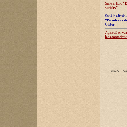
Salió el libro
“
E
sociales
”
Salió la edición
“Presidentes de
Gisbert
Apareció en vent
los acontecimie
INICIO
GE