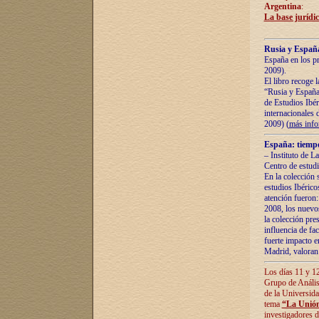
Argentina
:
La base jurídic
Rusia y España
España en los pr
2009).
El libro recoge 
“Rusia y España 
de Estudios Ibér
internacionales 
2009) (
más inf
España: tiempo
– Instituto de L
Centro de estud
En la colección 
estudios Ibérico
atención fueron:
2008, los nuevos
la colección pre
influencia de fac
fuerte impacto en
Madrid, valoran 
Los días 11 y 12
Grupo de Anális
de la Universida
tema
“La Unión
investigadores d