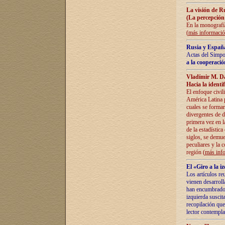
La visión de R
(La percepción
En la monografía
(
más informaci
Rusia y España
Actas del Simpo
a la cooperació
Vladímir M. D
Hacia la identi
El enfoque civil
América Latina pa
cuales se formar
divergentes de d
primera vez en l
de la estadística
siglos, se demue
peculiares y la 
región (
más inf
El «Giro a la 
Los artículos re
vienen desarroll
han encumbrado e
izquierda suscita
recopilación que
lector contempla