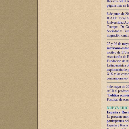
Ibéricos del ILA
página más en la
8 de junio de 20
ILA Dr. Jorge Al
Universidad Aut
Trump». Dr. Ger
Sociedad y Cultu
migración centr
25 y 26 de mayo 
mexicano-estad
motivo de 170 a
Asociación de E
Fundación de Ap
Latinoamérica d
exploración de p
XIX y las consec
contemporáneo
4 de mayo de 201
ACR el profeso
“
Política econó
Facultad de eco
NUEVA EDICI
España y Rusia 
La presente mono
participantes d
España y Rusia f