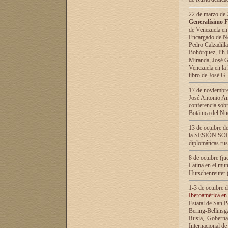
22 de marzo de 2
Generalísimo F
de Venezuela en
Encargado de Neg
Pedro Calzadilla
Bohórquez, Ph.D.
Miranda, José G
Venezuela en la 
libro de José G
17 de noviembre
José Antonio Am
conferencia sobr
Botánica del Nu
13 de octubre de
la SESIÓN SOLEM
diplomáticas rus
8 de octubre (j
Latina en el mun
Hutschenreuter 
1-3 de octubre 
Iberoamérica en 
Estatal de San P
Bering-Bellinsg
Rusia, Gobernac
Internacional de