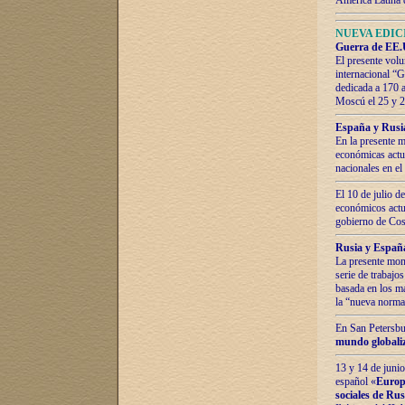
América Latina 
NUEVA EDICI
Guerra de EE.U
El presente volu
internacional “
dedicada a 170 
Moscú el 25 y 
España y Rusia:
En la presente m
económicas actua
nacionales en el
El 10 de julio d
económicos actua
gobierno de Cost
Rusia y España
La presente mono
serie de trabajo
basada en los ma
la “nueva norma
En San Petersbur
mundo globaliza
13 y 14 de junio
español «
Europa
sociales de Ru