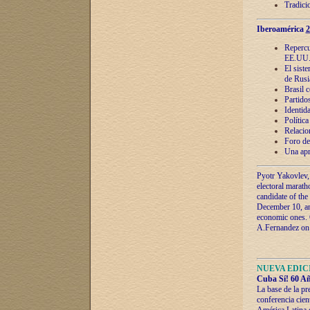
Tradici
Iberoamérica
2
Repercu
EE.UU
El sist
de Rusi
Brasil 
Partidos
Identida
Polític
Relacio
Foro de
Una apr
Pyotr Yakovlev,
electoral marath
candidate of the
December 10, and
economic ones. C
A.Fernandez on t
NUEVA EDICI
Cuba Sí! 60 Añ
La base de la pr
conferencia cien