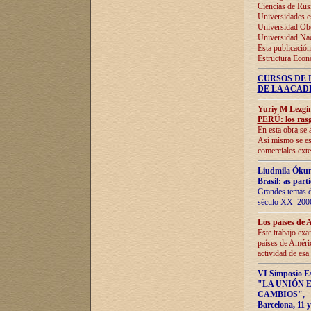
Ciencias de Rus
Universidades e
Universidad Obe
Universidad Na
Esta publicación
Estructura Econ
CURSOS DE 
DE LA ACAD
Yuriy M Lezgi
PERÚ: los rasg
En esta obra se 
Así mismo se est
comerciales exte
Liudmila Ókun
Brasil: as part
Grandes temas da
século XX–2006
Los países de 
Este trabajo exa
países de Améric
actividad de esa
VI Simposio E
"LA UNIÓN 
CAMBIOS"
,
Barcelona, 11 y