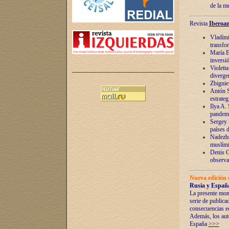
de la m
Revista
Iberoam
Vladímir
transfo
María E
inversi
Violett
diverge
Zbignie
Antón S
estrateg
Ilya A.
pandem
Sergey 
países 
Nadezhd
muslími
Denis G
observac
Nueva edición 
Rusia y España
La presente mono
serie de publica
consecuencias e
Además, los auto
España
>>>