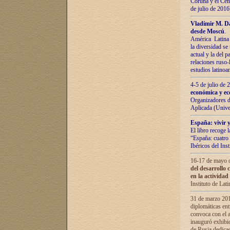
Coruña y el Cent
de julio de 201
Vladímir М. Da
desde Moscú
.
América Latina 
la diversidad se 
actual у lа del p
relaciones ruso-
estudios latino
4-5 de julio de
económica y ec
Organizadores d
Aplicada (Univ
España: vivir y
El libro recoge 
“España: cuatro 
Ibéricos del In
16-17 de mayo d
del desarrollo 
en la actividad
Instituto de La
31 de marzo 2016
diplomáticas en
convoca con el a
inauguró exhibi
de Rusia dedica