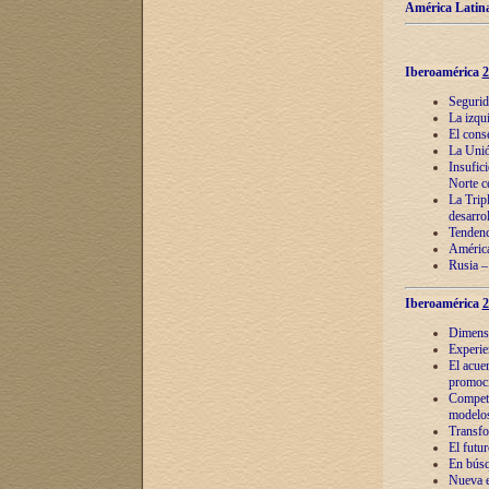
América Latina
Iberoamérica
2
Segurid
La izqu
El cons
La Unió
Insufic
Norte c
La Tripl
desarro
Tendenci
América
Rusia –
Iberoamérica
2
Dimensió
Experie
El acue
promoci
Competi
modelos
Transfo
El futu
En búsq
Nueva e