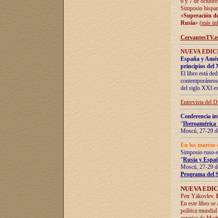
6 y 7 de octubre
Simposio hispan
«
Superación de 
Rusia
» (
más in
CervantesTV.e
NUEVA EDICI
España y Améric
principios del 
El libro está de
contemporáneos -
del siglo XXI ex
Entrevista del 
Conferencia in
“
Iberoamérica 
Moscú, 27-29 de
En los marcos 
Simposio ruso-
"
Rusia y Españ
Moscú, 27-29 de
Programa del 
NUEVA EDIC
Petr Yákovlev.
En este libro se
política mundial