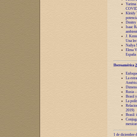
Yarima 
COVID
Kleidy 
potenci
Dmitry 
Isaac Ra
ambient
J. Kenn
Una lect
Naílya 
Elena 
España
Iberoamérica
2
Enfoques
La estr
América
Dimensi
Rusia – 
Brasil y
La polí
Relacion
2019)
Brasil: 
Conjugac
mexican
1 de diciembre d